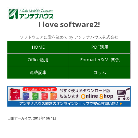
I love software2!
ソフトウェアに愛を込めて by
アンテナハウス株式会社
HOME
PDF活用
Office活用
Formatter/XML関係
連載記事
コラム
日別アーカイブ:
2015年10月1日