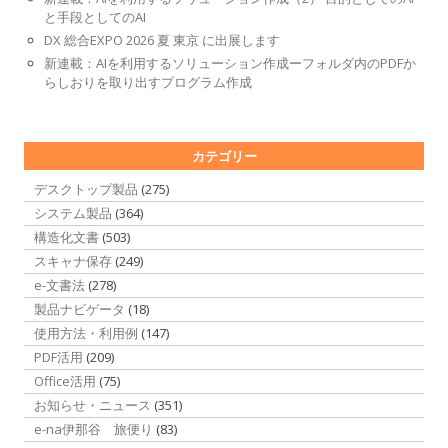
と手段としてのAI
DX 総合EXPO 2026 夏 東京 に出展します
新連載：AIを利用するソリューション作成ーフォルダ内のPDFか
らしおりを取り出すプログラム作成
カテゴリー
デスクトップ製品
(275)
システム製品
(364)
構造化文書
(503)
スキャナ保存
(249)
e-文書法
(278)
製品ナビゲータ
(18)
使用方法・利用例
(147)
PDF活用
(209)
Office活用
(75)
お知らせ・ニュース
(351)
e-na伊那谷 旅便り
(83)