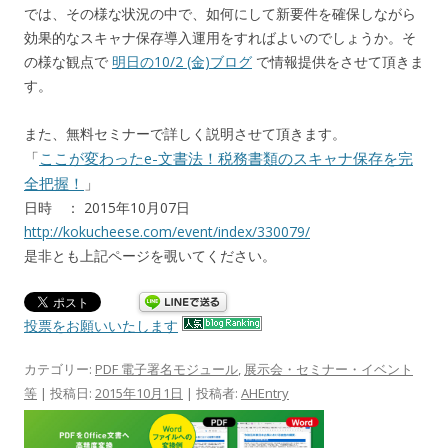
では、その様な状況の中で、如何にして新要件を確保しながら
効果的なスキャナ保存導入運用をすればよいのでしょうか。そ
の様な観点で
明日の10/2 (金)ブログ
で情報提供をさせて頂きま
す。
また、無料セミナーで詳しく説明させて頂きます。
「
ここが変わったe-文書法！税務書類のスキャナ保存を完
全把握！
」
日時 ： 2015年10月07日
http://kokucheese.com/event/index/330079/
是非とも上記ページを覗いてください。
投票をお願いいたします
カテゴリー:
PDF 電子署名モジュール
,
展示会・セミナー・イベント
等
| 投稿日:
2015年10月1日
|
投稿者:
AHEntry