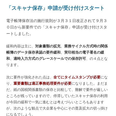
「スキャナ保存」申請が受け付けスタート
電子帳簿保存法の施行規則が３月３１日改正されて９月３
０日から新要件での「スキャナ保存」申請が受け付けスタ
ートしました。
緩和内容は主に、
対象書類の拡充
、
業務サイクル方式時の関係
帳簿のデータ保存承認の要件緩和
、
実印相当の電子署名の緩
和
、
適時入力方式のグレースケールでの保存許可
、の４点とな
ります。
次に要件が強化された点は、
全てにタイムスタンプが必要
にな
り、
重要書類は適正事務処理要件が必要
になりました。まだま
だ、紙の国税関係書類の保存と比較して、難解で要件が厳しい
ところが残っていますので、停滞していたスキャナ保存の利用
が今回の緩和で一気に進むとは考えづらいところもあります
が、次のような観点で大企業を中心にその普及拡大の切っ掛け
になるでしょう。