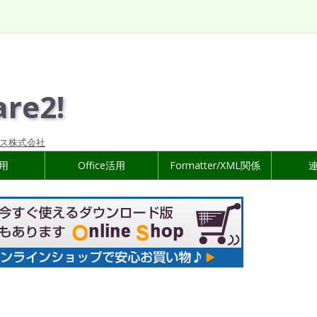
are2!
ス株式会社
活用
Office活用
Formatter/XML関係