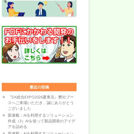
最近の投稿
『DX総合EXPO2026夏東京』弊社ブー
スへご来場いただき、誠にありがとう
ございました
新連載：AIを利用するソリューション
作成（3）AIを使って製品開発のアイデ
アを詰める
新連載：AIを利用するソリューション