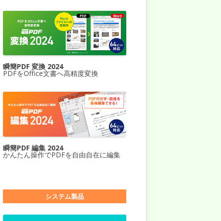
瞬簡PDF 変換 2024
PDFをOffice文書へ高精度変換
瞬簡PDF 編集 2024
かんたん操作でPDFを自由自在に編集
システム製品