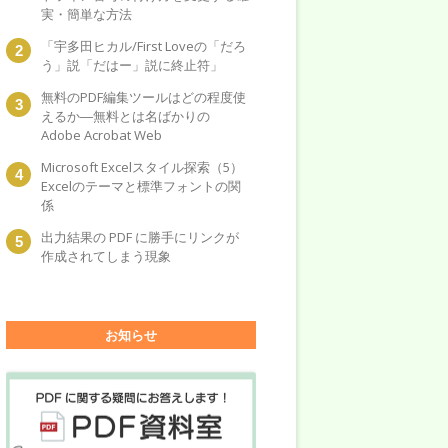
実・簡単な方法
「宇多田ヒカル/First Loveの「だろ
う」説「だはー」説に終止符」
無料のPDF編集ツールはどの程度使
えるか―無料とは名ばかりの
Adobe Acrobat Web
Microsoft Excelスタイル探索（5）
Excelのテーマと標準フォントの関
係
出力結果の PDF に勝手にリンクが
作成されてしまう現象
お知らせ