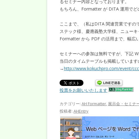
るセミナー内容となっております。
もちろん、Formatter が DITA
ここまで、（私はDITA 関連営業ですの
ステック様、慶應義塾大学様、ニューキ
Formatter から PDF の活用まで
セミナーへの参加は無料ですが、下記 W
当日のタイムテーブルも掲載しています
→
http://www.kokuchpro.com/event/c
投票をお願いいたします
カテゴリー:
AH Formatter
,
展示会・セミナ
投稿者:
AHEntry