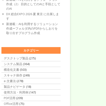
作成（2） 目的としてのAIと手段として
のAI
DX 総合EXPO 2026 夏 東京 に出展しま
す
新連載：AIを利用するソリューション
作成ーフォルダ内のPDFからしおりを
取り出すプログラム作成
カテゴリー
デスクトップ製品
(275)
システム製品
(364)
構造化文書
(503)
スキャナ保存
(249)
e-文書法
(278)
製品ナビゲータ
(18)
使用方法・利用例
(147)
PDF活用
(209)
Office活用
(75)