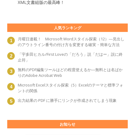
XML文書組版の最高峰！
人気ランキング
月曜日連載！ Microsoft Wordスタイル探索（12）―見出し
のアウトライン番号の付け方を変更する確実・簡単な方法
「宇多田ヒカル/First Loveの「だろう」説「だはー」説に終
止符」
無料のPDF編集ツールはどの程度使えるか―無料とは名ばか
りのAdobe Acrobat Web
Microsoft Excelスタイル探索（5）Excelのテーマと標準フォ
ントの関係
出力結果の PDF に勝手にリンクが作成されてしまう現象
お知らせ