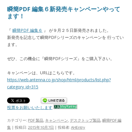
瞬簡PDF 編集６新発売キャンペーンやって
ます！
『
瞬簡PDF 編集６
』 が９月２５日新発売されました。
新発売を記念して瞬簡PDFシリーズのキャンペーンを 行ってい
ます。
ぜひ、この機会に『瞬簡PDFシリーズ』をご購入下さい。
キャンペーンは、URLはこちらです。
https://web.antenna.co.jp/shop/html/products/list.php?
category_id=315
投票をお願いいたします
カテゴリー:
PDF 製品
,
キャンペーン
,
デスクトップ製品
,
瞬簡PDF 編
集
| 投稿日:
2015年10月7日
|
投稿者:
AHEntry