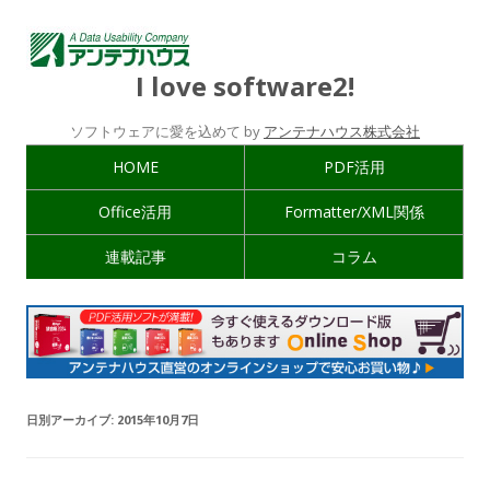
I love software2!
ソフトウェアに愛を込めて by
アンテナハウス株式会社
HOME
PDF活用
Office活用
Formatter/XML関係
連載記事
コラム
日別アーカイブ:
2015年10月7日