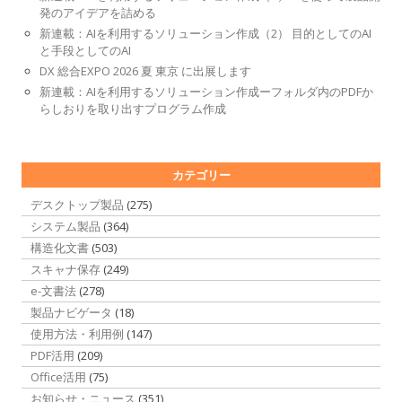
発のアイデアを詰める
新連載：AIを利用するソリューション作成（2） 目的としてのAI
と手段としてのAI
DX 総合EXPO 2026 夏 東京 に出展します
新連載：AIを利用するソリューション作成ーフォルダ内のPDFか
らしおりを取り出すプログラム作成
カテゴリー
デスクトップ製品
(275)
システム製品
(364)
構造化文書
(503)
スキャナ保存
(249)
e-文書法
(278)
製品ナビゲータ
(18)
使用方法・利用例
(147)
PDF活用
(209)
Office活用
(75)
お知らせ・ニュース
(351)