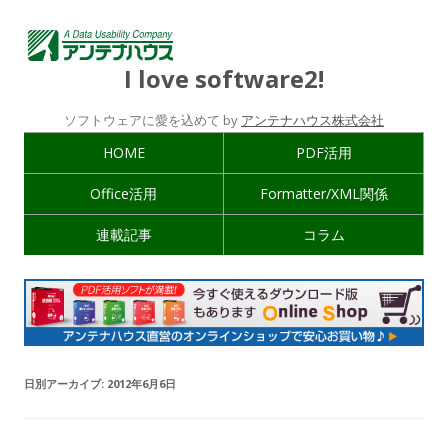
I love software2!
ソフトウェアに愛を込めて by
アンテナハウス株式会社
HOME
PDF活用
Office活用
Formatter/XML関係
連載記事
コラム
日別アーカイブ:
2012年6月6日