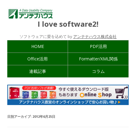
I love software2!
ソフトウェアに愛を込めて by
アンテナハウス株式会社
HOME
PDF活用
Office活用
Formatter/XML関係
連載記事
コラム
日別アーカイブ:
2012年6月25日