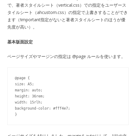
で、著者スタイルシート（vertical.css）での指定をユーザース
タイルシート（ahcustom.css）の指定で上書きすることができ
ます（!important指定がないと著者スタイルシートのほうが優
先度が高い）。
基本版面設定
ページサイズやマージンの指定は @page ルールを使います。
@page {

size: A5;

margin: auto;

height: 36rem;

width: 15rlh;

background-color: #fff4e7;

ページサイズをA5にしました。marginをautoにして、1行の文