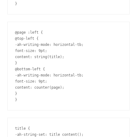
@page :left {

@top-left {

-ah-writing-mode: horizontal-tb;

font-size: 9pt;

content: string(title);

}

@bottom-left {

-ah-writing-mode: horizontal-tb;

font-size: 9pt;

content: counter(page);

}

title {

-ah-string-set: title content();
