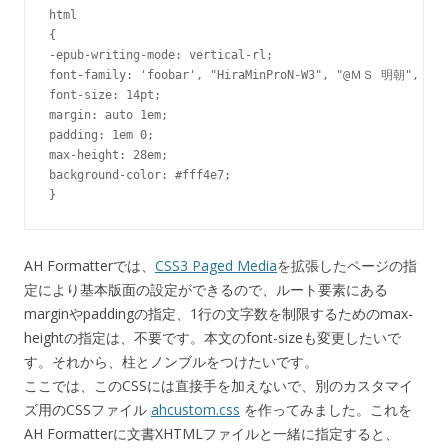
html

{

-epub-writing-mode: vertical-rl;

font-family: 'foobar', "HiraMinProN-W3", "@ＭＳ 明朝", seri
font-size: 14pt;

margin: auto 1em;

padding: 1em 0;

max-height: 28em;

background-color: #fff4e7;

AH Formatterでは、
CSS3 Paged Media
を拡張したページの指
定により基本版面の設定ができるので、ルート要素にある
marginやpaddingの指定、1行の文字数を制限するためのmax-
heightの指定は、不要です。本文のfont-sizeも変更したいで
す。それから、柱とノンブルをつけたいです。
ここでは、このCSSには直接手を加えないで、別のカスタマイ
ズ用のCSSファイル
ahcustom.css
を作ってみました。これを
AH Formatterに文書XHTMLファイルと一緒に指定すると、