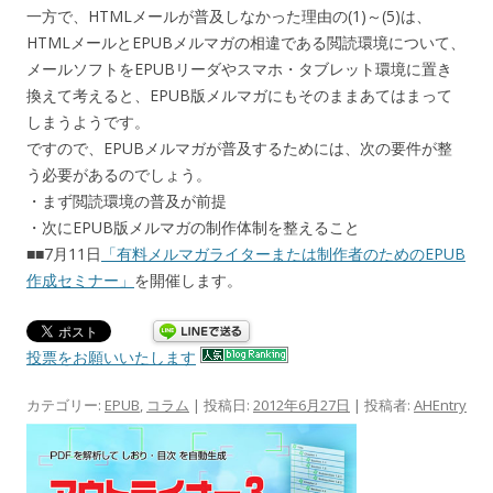
一方で、HTMLメールが普及しなかった理由の(1)～(5)は、
HTMLメールとEPUBメルマガの相違である閲読環境について、
メールソフトをEPUBリーダやスマホ・タブレット環境に置き
換えて考えると、EPUB版メルマガにもそのままあてはまって
しまうようです。
ですので、EPUBメルマガが普及するためには、次の要件が整
う必要があるのでしょう。
・まず閲読環境の普及が前提
・次にEPUB版メルマガの制作体制を整えること
■■7月11日
「有料メルマガライターまたは制作者のためのEPUB
作成セミナー」
を開催します。
投票をお願いいたします
カテゴリー:
EPUB
,
コラム
| 投稿日:
2012年6月27日
|
投稿者:
AHEntry