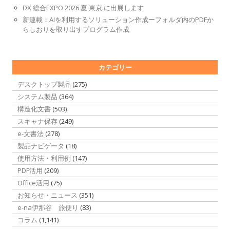
DX 総合EXPO 2026 夏 東京 に出展します
新連載：AIを利用するソリューション作成ーフォルダ内のPDFか
らしおりを取り出すプログラム作成
カテゴリー
デスクトップ製品
(275)
システム製品
(364)
構造化文書
(503)
スキャナ保存
(249)
e-文書法
(278)
製品ナビゲータ
(18)
使用方法・利用例
(147)
PDF活用
(209)
Office活用
(75)
お知らせ・ニュース
(351)
e-na伊那谷 旅便り
(83)
コラム
(1,141)