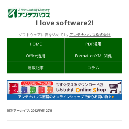
I love software2!
ソフトウェアに愛を込めて by
アンテナハウス株式会社
HOME
PDF活用
Office活用
Formatter/XML関係
連載記事
コラム
日別アーカイブ:
2012年6月27日