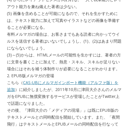
アウト能力を兼ね備えた著者は少ない。
(5) 画像を含めることが可能になるので、それを生かすために
は、テキスト能力に加えて写真やイラストなどの画像を準備す
ることが必要になる。
有料メルマガの場合は、お客さまでもある読者に向かってウイ
ルスを送信する著者はいないでしょうし、(1)、(2)はあまり問題
にならないでしょう。
(3)～(5)からは、HTMLメールの可能性を生かすには、著者の方
に文章を書くことに加えて、熱意・スキル、スキルが足りない
場合にはそれを補う体制作りが必要になることがわかります。
2. EPUB版メルマガの登場
こちら（
CAS-UBにメルマガインポート機能（アルファ版）を
追加
）に紹介しましたが、2011年10月に津田大介さんのメルマ
ガをEPUBに無償変換するサービスが登場したことがTwitter上
で話題になりました。
その後、『津田大介の「メディアの現場」』は既にEPUB版の
テキストメールとの同時配信を開始しています。また、「夜間
飛行」はテキストメールとEPUBメールの同時配信を行なって