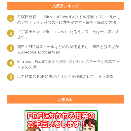
人気ランキング
月曜日連載！ Microsoft Wordスタイル探索（12）―見出し
のアウトライン番号の付け方を変更する確実・簡単な方法
「宇多田ヒカル/First Loveの「だろう」説「だはー」説に終
止符」
無料のPDF編集ツールはどの程度使えるか―無料とは名ばか
りのAdobe Acrobat Web
Microsoft Excelスタイル探索（5）Excelのテーマと標準フォ
ントの関係
出力結果の PDF に勝手にリンクが作成されてしまう現象
お知らせ