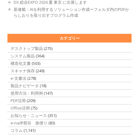
DX 総合EXPO 2026 夏 東京 に出展します
新連載：AIを利用するソリューション作成ーフォルダ内のPDFか
らしおりを取り出すプログラム作成
カテゴリー
デスクトップ製品
(275)
システム製品
(364)
構造化文書
(503)
スキャナ保存
(249)
e-文書法
(278)
製品ナビゲータ
(18)
使用方法・利用例
(147)
PDF活用
(209)
Office活用
(75)
お知らせ・ニュース
(351)
e-na伊那谷 旅便り
(83)
コラム
(1,141)