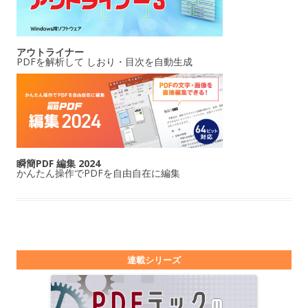
アウトライナー
PDFを解析して しおり・目次を自動生成
瞬簡PDF 編集 2024
かんたん操作でPDFを自由自在に編集
連載シリーズ