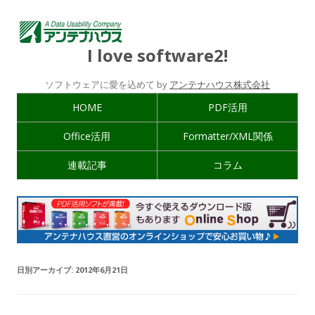
I love software2!
ソフトウェアに愛を込めて by
アンテナハウス株式会社
HOME
PDF活用
Office活用
Formatter/XML関係
連載記事
コラム
日別アーカイブ:
2012年6月21日