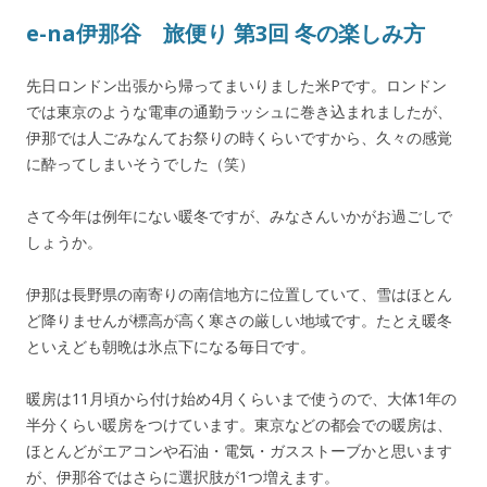
e-na伊那谷 旅便り 第3回 冬の楽しみ方
先日ロンドン出張から帰ってまいりました米Pです。ロンドン
では東京のような電車の通勤ラッシュに巻き込まれましたが、
伊那では人ごみなんてお祭りの時くらいですから、久々の感覚
に酔ってしまいそうでした（笑）
さて今年は例年にない暖冬ですが、みなさんいかがお過ごしで
しょうか。
伊那は長野県の南寄りの南信地方に位置していて、雪はほとん
ど降りませんが標高が高く寒さの厳しい地域です。たとえ暖冬
といえども朝晩は氷点下になる毎日です。
暖房は11月頃から付け始め4月くらいまで使うので、大体1年の
半分くらい暖房をつけています。東京などの都会での暖房は、
ほとんどがエアコンや石油・電気・ガスストーブかと思います
が、伊那谷ではさらに選択肢が1つ増えます。