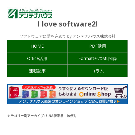
I love software2!
ソフトウェアに愛を込めて by
アンテナハウス株式会社
HOME
PDF活用
Office活用
Formatter/XML関係
連載記事
コラム
カテゴリー別アーカイブ:
E-NA伊那谷 旅便り