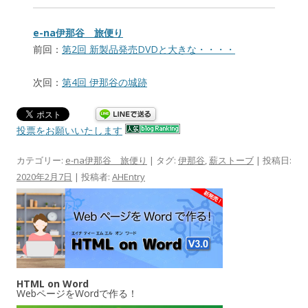
e-na伊那谷 旅便り
前回：
第2回 新製品発売DVDと大きな・・・・
次回：
第4回 伊那谷の城跡
投票をお願いいたします
カテゴリー:
e-na伊那谷 旅便り
| タグ:
伊那谷
,
薪ストーブ
| 投稿日:
2020年2月7日
|
投稿者:
AHEntry
HTML on Word
WebページをWordで作る！