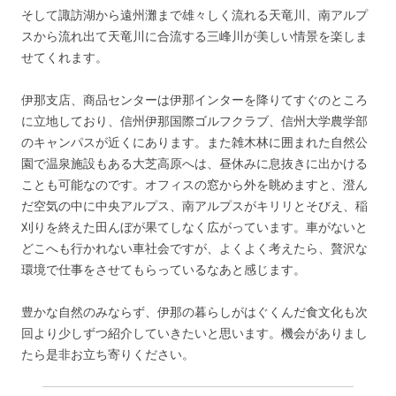
そして諏訪湖から遠州灘まで雄々しく流れる天竜川、南アルプ
スから流れ出て天竜川に合流する三峰川が美しい情景を楽しま
せてくれます。
伊那支店、商品センターは伊那インターを降りてすぐのところ
に立地しており、信州伊那国際ゴルフクラブ、信州大学農学部
のキャンパスが近くにあります。また雑木林に囲まれた自然公
園で温泉施設もある大芝高原へは、昼休みに息抜きに出かける
ことも可能なのです。オフィスの窓から外を眺めますと、澄ん
だ空気の中に中央アルプス、南アルプスがキリリとそびえ、稲
刈りを終えた田んぼが果てしなく広がっています。車がないと
どこへも行かれない車社会ですが、よくよく考えたら、贅沢な
環境で仕事をさせてもらっているなあと感じます。
豊かな自然のみならず、伊那の暮らしがはぐくんだ食文化も次
回より少しずつ紹介していきたいと思います。機会がありまし
たら是非お立ち寄りください。