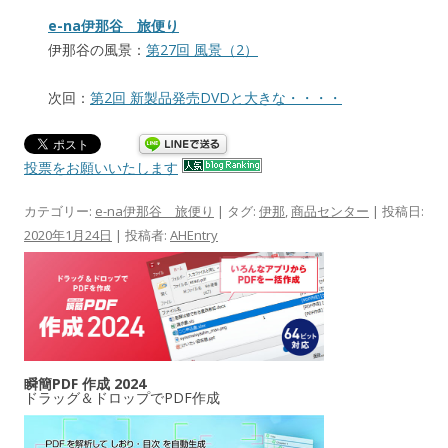
e-na伊那谷 旅便り
伊那谷の風景：
第27回 風景（2）
次回：
第2回 新製品発売DVDと大きな・・・・
投票をお願いいたします
カテゴリー:
e-na伊那谷 旅便り
| タグ:
伊那
,
商品センター
| 投稿日:
2020年1月24日
|
投稿者:
AHEntry
瞬簡PDF 作成 2024
ドラッグ＆ドロップでPDF作成