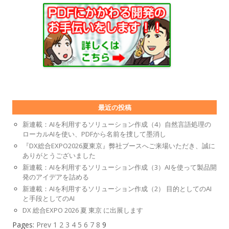
最近の投稿
新連載：AIを利用するソリューション作成（4）自然言語処理の
ローカルAIを使い、PDFから名前を捜して墨消し
『DX総合EXPO2026夏東京』弊社ブースへご来場いただき、誠に
ありがとうございました
新連載：AIを利用するソリューション作成（3）AIを使って製品開
発のアイデアを詰める
新連載：AIを利用するソリューション作成（2） 目的としてのAI
と手段としてのAI
DX 総合EXPO 2026 夏 東京 に出展します
Pages:
Prev
1
2
3
4
5
6
7
8
9