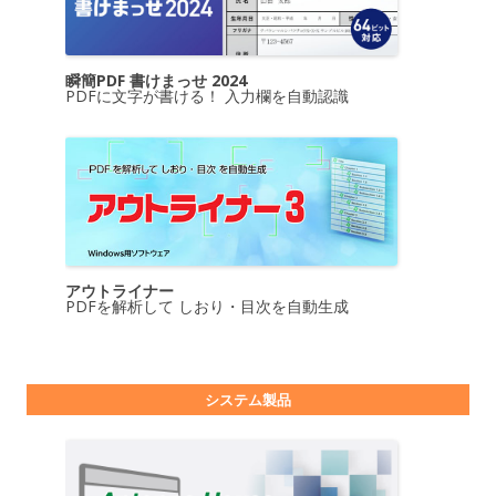
瞬簡PDF 書けまっせ 2024
PDFに文字が書ける！ 入力欄を自動認識
アウトライナー
PDFを解析して しおり・目次を自動生成
システム製品