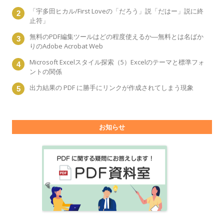
「宇多田ヒカル/First Loveの「だろう」説「だはー」説に終
止符」
無料のPDF編集ツールはどの程度使えるか―無料とは名ばか
りのAdobe Acrobat Web
Microsoft Excelスタイル探索（5）Excelのテーマと標準フォ
ントの関係
出力結果の PDF に勝手にリンクが作成されてしまう現象
お知らせ