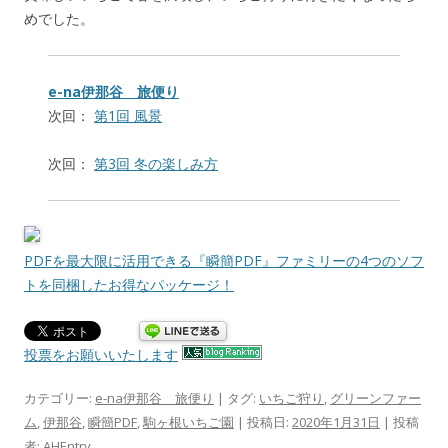
めでした。
e-na伊那谷 旅便り
次回：
第1回 風景
次回：
第3回 冬の楽しみ方
PDFを最大限に活用できる『瞬簡PDF』ファミリーの4つのソフ
トを同梱したお得なパッケージ！
投票をお願いいたします
カテゴリー:
e-na伊那谷 旅便り
| タグ:
いちご狩り
,
グリーンファー
ム
,
伊那谷
,
瞬簡PDF
,
駒ヶ根いちご園
| 投稿日:
2020年1月31日
|
投稿
者:
AHEntry