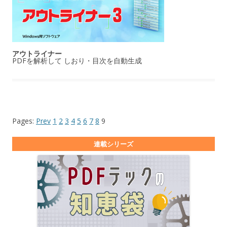
アウトライナー
PDFを解析して しおり・目次を自動生成
Pages:
Prev
1
2
3
4
5
6
7
8
9
連載シリーズ