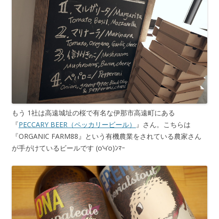
もう 1社は高遠城址の桜で有名な伊那市高遠町にある
『
PECCARY BEER（ペッカリービール）
』さん。こちらは
『ORGANIC FARM88』という有機農業をされている農家さん
が手がけているビールです (o’ч’o)ﾝﾏｰ