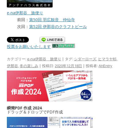
e-na伊那谷 旅便り
前回：
第50回 羽広観音 仲仙寺
次回：
第52回 伊那谷のクラフトビール
投票をお願いいたします
カテゴリー:
e-na伊那谷 旅便り
| タグ:
シダーローズ
,
ヒマラヤ杉
,
伊那谷
,
冬の楽しみ
| 投稿日:
2020年12月18日
|
投稿者:
AHEntry
瞬簡PDF 作成 2024
ドラッグ＆ドロップでPDF作成