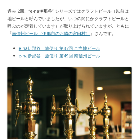
過去 2回、“e-na伊那谷” シリーズではクラフトビール（以前は
地ビールと呼んでいましたが、いつの間にかクラフトビールと
呼ぶのが定着しています）が取り上げられていますが、ともに
『
南信州ビール（伊那市のお隣の宮田村）
』さんです。
e-na伊那谷 旅便り 第37回 ご当地ビール
e-na伊那谷 旅便り 第49回 南信州ビール