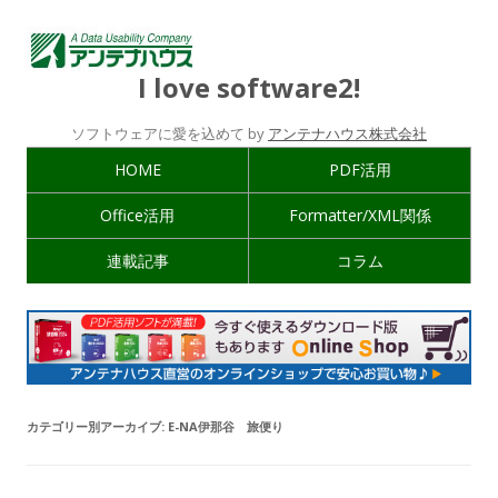
I love software2!
ソフトウェアに愛を込めて by
アンテナハウス株式会社
HOME
PDF活用
Office活用
Formatter/XML関係
連載記事
コラム
カテゴリー別アーカイブ:
E-NA伊那谷 旅便り