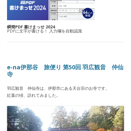
瞬簡PDF 書けまっせ 2024
PDFに文字が書ける！ 入力欄を自動認識
e-na伊那谷 旅便り 第50回 羽広観音 仲仙
寺
羽広観音 仲仙寺は、伊那市にある天台宗のお寺です。
紅葉の頃、訪れてみました。