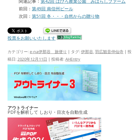
関連記事：
第42回 はびろ農業公園 みはらしファーム
前回：
第49回 南信州ビール
次回：
第51回 冬・・・自然からの贈り物
投票をお願いいたします
カテゴリー:
e-na伊那谷 旅便り
| タグ:
伊那谷
,
羽広観音仲仙寺
| 投
稿日:
2020年12月11日
|
投稿者:
AHEntry
アウトライナー
PDFを解析して しおり・目次を自動生成