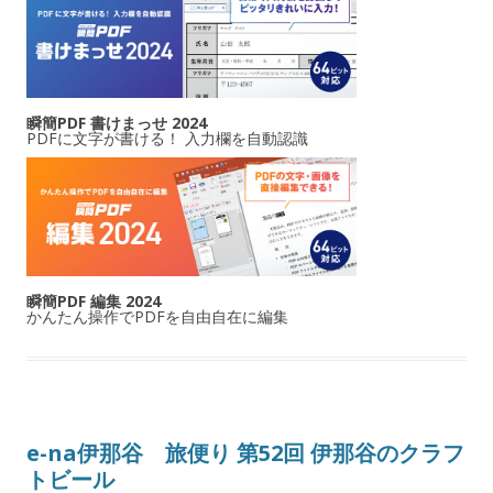
瞬簡PDF 書けまっせ 2024
PDFに文字が書ける！ 入力欄を自動認識
瞬簡PDF 編集 2024
かんたん操作でPDFを自由自在に編集
e-na伊那谷 旅便り 第52回 伊那谷のクラフ
トビール