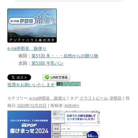
e-na伊那谷 旅便り
前回：
第51回 冬・・・自然からの贈り物
次回：
第53回 牛乳パン
投票をお願いいたします
カテゴリー:
e-na伊那谷 旅便り
| タグ:
クラフトビール
,
伊那谷
| 投
稿日:
2020年12月25日
|
投稿者:
AHEntry