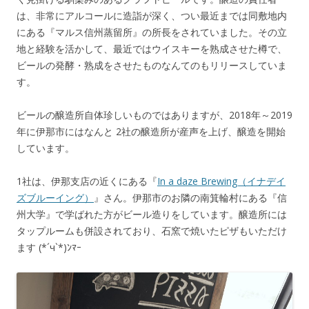
は、非常にアルコールに造詣が深く、つい最近までは同敷地内
にある『マルス信州蒸留所』の所長をされていました。その立
地と経験を活かして、最近ではウイスキーを熟成させた樽で、
ビールの発酵・熟成をさせたものなんてのもリリースしていま
す。
ビールの醸造所自体珍しいものではありますが、2018年～2019
年に伊那市にはなんと 2社の醸造所が産声を上げ、醸造を開始
しています。
1社は、伊那支店の近くにある『
In a daze Brewing（イナデイ
ズブルーイング）
』さん。伊那市のお隣の南箕輪村にある『信
州大学』で学ばれた方がビール造りをしています。醸造所には
タップルームも併設されており、石窯で焼いたピザもいただけ
ます (*´ч`*)ﾝﾏｰ