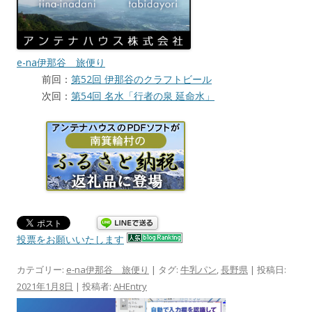
e-na伊那谷 旅便り
前回：
第52回 伊那谷のクラフトビール
次回：
第54回 名水「行者の泉 延命水」
投票をお願いいたします
カテゴリー:
e-na伊那谷 旅便り
| タグ:
牛乳パン
,
長野県
| 投稿日:
2021年1月8日
|
投稿者:
AHEntry