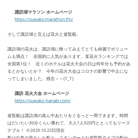
諏訪湖マラソン ホームページ
https://suwako.marathon.fm/
そして諏訪湖と言えば花火と遊覧船。
諏訪湖の花火は、諏訪湖に映ってみえてとても綺麗でボリュー
ムも満点！ 全国的に人気があります。某花火ランキングでは
全国第1位！ 近くのホテルは花火大会の日は何年分も予約があ
るとかないとか？ 今年の花火大会はコロナの影響で中止にな
ってしまいました。残念～～(T_T)
諏訪 花火大会 ホームページ
https://suwako-hanabi.com/
遊覧船は諏訪湖の真ん中あたりをぐるっと一周できます。時間
はだいたい30分くらい乗れて、大人1人920円ととってもリーズ
ナブル！ ※2020.10.23日現在
船は白鳥の形をした船と、スタンダードな遊覧船タイプの船が