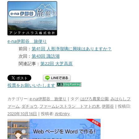
e-na伊那谷 旅便り
前回：
第41回 人形浄瑠璃に興味はありますか？
次回：
第43回 諏訪湖
関連記事：
第22回 大芝高原
投票をお願いいたします
カテゴリー:
e-na伊那谷 旅便り
| タグ:
はびろ農業公園
,
みはらしフ
ァーム
,
ダチョウ
,
ファームレストラン トマトの木
,
伊那谷
| 投稿日:
2020年10月16日
|
投稿者:
AHEntry