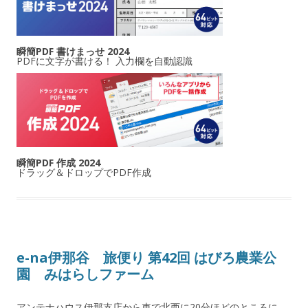
瞬簡PDF 書けまっせ 2024
PDFに文字が書ける！ 入力欄を自動認識
瞬簡PDF 作成 2024
ドラッグ＆ドロップでPDF作成
e-na伊那谷 旅便り 第42回 はびろ農業公
園 みはらしファーム
アンテナハウス伊那支店から車で北西に20分ほどのところに、