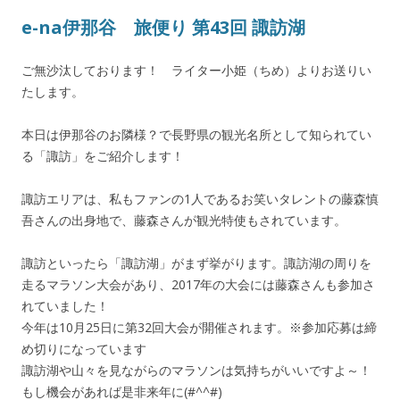
e-na伊那谷 旅便り 第43回 諏訪湖
ご無沙汰しております！ ライター小姫（ちめ）よりお送りい
たします。
本日は伊那谷のお隣様？で長野県の観光名所として知られてい
る「諏訪」をご紹介します！
諏訪エリアは、私もファンの1人であるお笑いタレントの藤森慎
吾さんの出身地で、藤森さんが観光特使もされています。
諏訪といったら「諏訪湖」がまず挙がります。諏訪湖の周りを
走るマラソン大会があり、2017年の大会には藤森さんも参加さ
れていました！
今年は10月25日に第32回大会が開催されます。※参加応募は締
め切りになっています
諏訪湖や山々を見ながらのマラソンは気持ちがいいですよ～！
もし機会があれば是非来年に(#^^#)