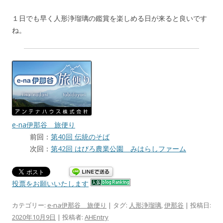
１日でも早く人形浄瑠璃の鑑賞を楽しめる日が来ると良いです
ね。
e-na伊那谷 旅便り
前回：
第40回 伝統のそば
次回：
第42回 はびろ農業公園 みはらしファーム
投票をお願いいたします
カテゴリー:
e-na伊那谷 旅便り
| タグ:
人形浄瑠璃
,
伊那谷
| 投稿日:
2020年10月9日
|
投稿者:
AHEntry