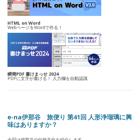
HTML on Word
WebページをWordで作る！
瞬簡PDF 書けまっせ 2024
PDFに文字が書ける！ 入力欄を自動認識
e-na伊那谷 旅便り 第41回 人形浄瑠璃に興
味はありますか？
今回は伊那谷の伝統文化を紹介します。