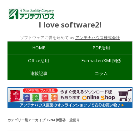
I love software2!
ソフトウェアに愛を込めて by
アンテナハウス株式会社
HOME
PDF活用
Office活用
Formatter/XML関係
連載記事
コラム
カテゴリー別アーカイブ:
E-NA伊那谷 旅便り