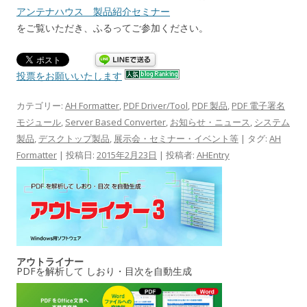
アンテナハウス 製品紹介セミナー
をご覧いただき、ふるってご参加ください。
投票をお願いいたします
カテゴリー:
AH Formatter
,
PDF Driver/Tool
,
PDF 製品
,
PDF 電子署名
モジュール
,
Server Based Converter
,
お知らせ・ニュース
,
システム
製品
,
デスクトップ製品
,
展示会・セミナー・イベント等
| タグ:
AH
Formatter
| 投稿日:
2015年2月23日
|
投稿者:
AHEntry
アウトライナー
PDFを解析して しおり・目次を自動生成