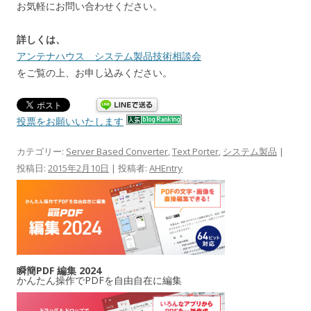
お気軽にお問い合わせください。
詳しくは、
アンテナハウス システム製品技術相談会
をご覧の上、お申し込みください。
投票をお願いいたします
カテゴリー:
Server Based Converter
,
Text Porter
,
システム製品
|
投稿日:
2015年2月10日
|
投稿者:
AHEntry
瞬簡PDF 編集 2024
かんたん操作でPDFを自由自在に編集