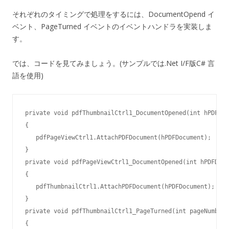
それぞれのタイミングで処理をするには、DocumentOpend イ
ベント、PageTurned イベントのイベントハンドラを実装しま
す。
では、コードを見てみましょう。(サンプルでは.Net I/F版C# 言
語を使用)
private void pdfThumbnailCtrl1_DocumentOpened(int hPDFDoc
{

   pdfPageViewCtrl1.AttachPDFDocument(hPDFDocument);

}

private void pdfPageViewCtrl1_DocumentOpened(int hPDFDocu
{

   pdfThumbnailCtrl1.AttachPDFDocument(hPDFDocument);

}

private void pdfThumbnailCtrl1_PageTurned(int pageNumber)

{
