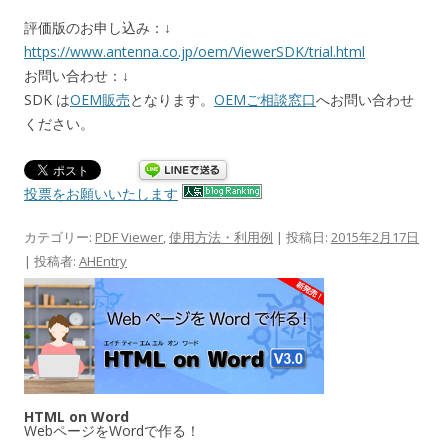
評価版のお申し込み：↓
https://www.antenna.co.jp/oem/ViewerSDK/trial.html
お問い合わせ：↓
SDK は
OEM販売
となります。
OEMご相談窓口
へお問い合わせ
ください。
投票をお願いいたします
カテゴリー:
PDF Viewer
,
使用方法・利用例
| 投稿日:
2015年2月17日
|
投稿者:
AHEntry
HTML on Word
WebページをWordで作る！