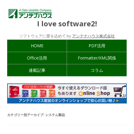
I love software2!
ソフトウェアに愛を込めて by
アンテナハウス株式会社
HOME
PDF活用
Office活用
Formatter/XML関係
連載記事
コラム
カテゴリー別アーカイブ:
システム製品