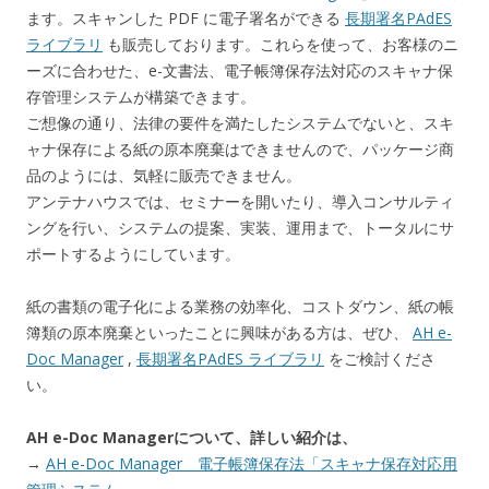
ます。スキャンした PDF に電子署名ができる
長期署名PAdES
ライブラリ
も販売しております。これらを使って、お客様のニ
ーズに合わせた、e-文書法、電子帳簿保存法対応のスキャナ保
存管理システムが構築できます。
ご想像の通り、法律の要件を満たしたシステムでないと、スキ
ャナ保存による紙の原本廃棄はできませんので、パッケージ商
品のようには、気軽に販売できません。
アンテナハウスでは、セミナーを開いたり、導入コンサルティ
ングを行い、システムの提案、実装、運用まで、トータルにサ
ポートするようにしています。
紙の書類の電子化による業務の効率化、コストダウン、紙の帳
簿類の原本廃棄といったことに興味がある方は、ぜひ、
AH e-
Doc Manager
,
長期署名PAdES ライブラリ
をご検討くださ
い。
AH e-Doc Managerについて、詳しい紹介は、
→
AH e-Doc Manager 電子帳簿保存法「スキャナ保存対応用