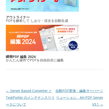
アウトライナー
PDFを解析して しおり・目次を自動生成
瞬簡PDF 編集 2024
かんたん操作でPDFを自由自在に編集
投稿ナビゲーション
←
Server Based Converter と
自動PDF変換・編集サーバーソ
TextPorter のメンテナンスリリ
リューション、AH PDF Server
ースについて
V3.1
→