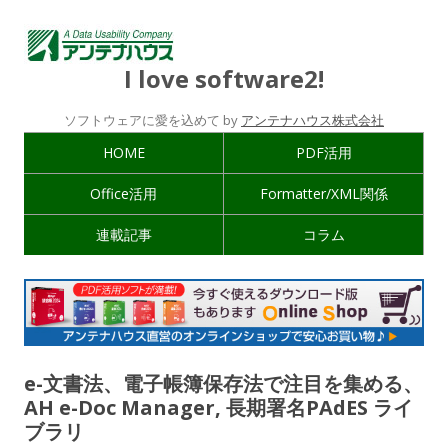
I love software2!
ソフトウェアに愛を込めて by
アンテナハウス株式会社
HOME
PDF活用
Office活用
Formatter/XML関係
連載記事
コラム
e-文書法、電子帳簿保存法で注目を集める、
AH e-Doc Manager, 長期署名PAdES ライ
ブラリ