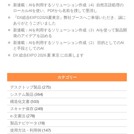
新連載：AIを利用するソリューション作成（4）自然言語処理の
ローカルAIを使い、PDFから名前を捜して墨消し
『DX総合EXPO2026夏東京』弊社ブースへご来場いただき、誠に
ありがとうございました
新連載：AIを利用するソリューション作成（3）AIを使って製品開
発のアイデアを詰める
新連載：AIを利用するソリューション作成（2） 目的としてのAI
と手段としてのAI
DX 総合EXPO 2026 夏 東京 に出展します
カテゴリー
デスクトップ製品
(275)
システム製品
(364)
構造化文書
(503)
スキャナ保存
(249)
e-文書法
(278)
製品ナビゲータ
(18)
使用方法・利用例
(147)