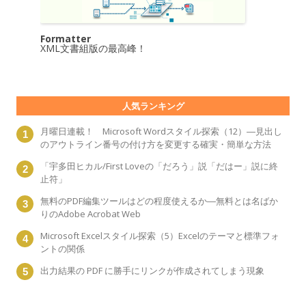
Formatter
XML文書組版の最高峰！
人気ランキング
月曜日連載！ Microsoft Wordスタイル探索（12）―見出し
のアウトライン番号の付け方を変更する確実・簡単な方法
「宇多田ヒカル/First Loveの「だろう」説「だはー」説に終
止符」
無料のPDF編集ツールはどの程度使えるか―無料とは名ばか
りのAdobe Acrobat Web
Microsoft Excelスタイル探索（5）Excelのテーマと標準フォ
ントの関係
出力結果の PDF に勝手にリンクが作成されてしまう現象