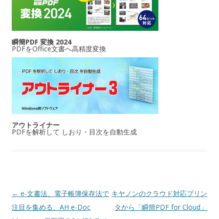
瞬簡PDF 変換 2024
PDFをOffice文書へ高精度変換
アウトライナー
PDFを解析して しおり・目次を自動生成
投稿ナビゲーション
←
e-文書法、電子帳簿保存法で
キヤノンのクラウド対応プリン
注目を集める、AH e-Doc
タから「瞬簡PDF for Cloud」