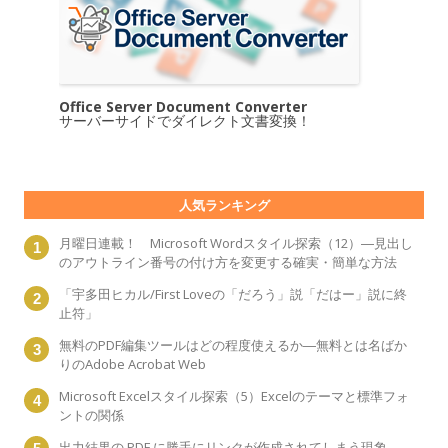
Office Server Document Converter
サーバーサイドでダイレクト文書変換！
人気ランキング
月曜日連載！ Microsoft Wordスタイル探索（12）―見出し
のアウトライン番号の付け方を変更する確実・簡単な方法
「宇多田ヒカル/First Loveの「だろう」説「だはー」説に終
止符」
無料のPDF編集ツールはどの程度使えるか―無料とは名ばか
りのAdobe Acrobat Web
Microsoft Excelスタイル探索（5）Excelのテーマと標準フォ
ントの関係
出力結果の PDF に勝手にリンクが作成されてしまう現象