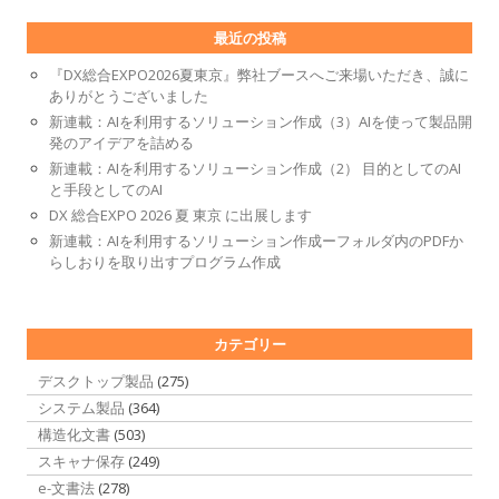
最近の投稿
『DX総合EXPO2026夏東京』弊社ブースへご来場いただき、誠に
ありがとうございました
新連載：AIを利用するソリューション作成（3）AIを使って製品開
発のアイデアを詰める
新連載：AIを利用するソリューション作成（2） 目的としてのAI
と手段としてのAI
DX 総合EXPO 2026 夏 東京 に出展します
新連載：AIを利用するソリューション作成ーフォルダ内のPDFか
らしおりを取り出すプログラム作成
カテゴリー
デスクトップ製品
(275)
システム製品
(364)
構造化文書
(503)
スキャナ保存
(249)
e-文書法
(278)