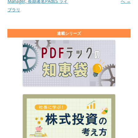
Manager, 長期署名PAdES ライ
へ
→
ブラリ
連載シリーズ