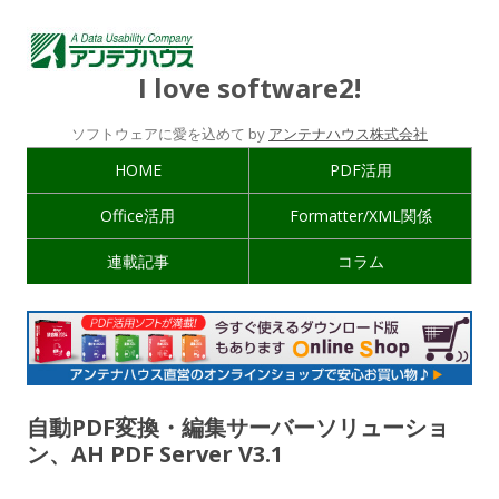
I love software2!
ソフトウェアに愛を込めて by
アンテナハウス株式会社
HOME
PDF活用
Office活用
Formatter/XML関係
連載記事
コラム
自動PDF変換・編集サーバーソリューショ
ン、AH PDF Server V3.1