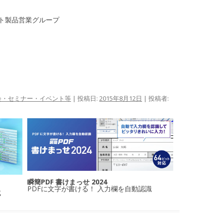
ト製品営業グループ
会・セミナー・イベント等
| 投稿日:
2015年8月12日
|
投稿者:
瞬簡PDF 書けまっせ 2024
PDFに文字が書ける！ 入力欄を自動認識
成