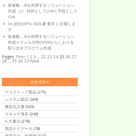
新連載：AIを利用するソリューション
作成（2） 目的としてのAIと手段として
のAI
DX 総合EXPO 2026 夏 東京 に出展しま
す
新連載：AIを利用するソリューション
作成ーフォルダ内のPDFからしおりを
取り出すプログラム作成
Pages:
Prev
1
2
3
...
22
23
24
25
26
27
28
...
35
36
37
Next
カテゴリー
デスクトップ製品
(275)
システム製品
(364)
構造化文書
(503)
スキャナ保存
(249)
e-文書法
(278)
製品ナビゲータ
(18)
使用方法・利用例
(147)