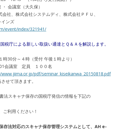
 ・ 会議室（大久保）
式会社、株式会社システムディ、株式会社ＰＦＵ、
レインズ
om/event/index/321941/
～ 国税庁による新しい取扱い通達とＱ＆Ａを解説します。
後１時30分～４時（受付 午後１時より）
01会議室 定員 １００名
//www.jiima.or.jp/pdf/seminar_kiseikanwa_20150818.pdf
当させて頂きます。
文書法スキャナ保存の国税庁発信の情報を下記の
、ご利用ください！
保存法対応のスキャナ保存管理システムとして、AH e-