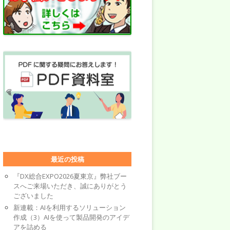
最近の投稿
『DX総合EXPO2026夏東京』弊社ブー
スへご来場いただき、誠にありがとう
ございました
新連載：AIを利用するソリューション
作成（3）AIを使って製品開発のアイデ
アを詰める