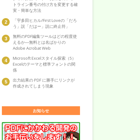
トライン番号の付け方を変更する確
実・簡単な方法
「宇多田ヒカル/First Loveの「だろ
う」説「だはー」説に終止符」
無料のPDF編集ツールはどの程度使
えるか―無料とは名ばかりの
Adobe Acrobat Web
Microsoft Excelスタイル探索（5）
Excelのテーマと標準フォントの関
係
出力結果の PDF に勝手にリンクが
作成されてしまう現象
お知らせ