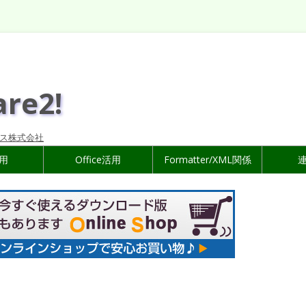
are2!
ス株式会社
活用
Office活用
Formatter/XML関係