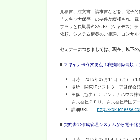
見積書、注文書、請求書などを、電子的
「スキャナ保存」の要件が緩和され、電子
ブラリと長期署名XAdES（シャデス）
依頼、システム構築のご相談、コンサル
セミナーにつきましては、現在、以下の
■
スキャナ保存変更点！税務関係書類ファ
日時：2015年09月11日（金）（13
場所：関東ITソフトウエア健保会館
主催（協力）： アンテナハウス株
株式会社ＰＦＵ、株式会社帝国デ
詳細URL ：
http://kokucheese.c
■
契約書の作成管理システムから電子化と
日時：2015年09月04日（金）（13