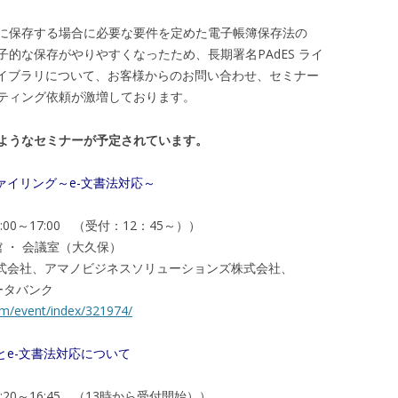
に保存する場合に必要な要件を定めた電子帳簿保存法の
的な保存がやりやすくなったため、長期署名PAdES ライ
ライブラリについて、お客様からのお問い合わせ、セミナー
ティング依頼が激増しております。
ようなセミナーが予定されています。
イリング～e-文書法対応～
:00～17:00 （受付：12：45～））
 ・ 会議室（大久保）
式会社、アマノビジネスソリューションズ株式会社、
ータバンク
om/event/index/321974/
e-文書法対応について
:20～16:45 （13時から受付開始））