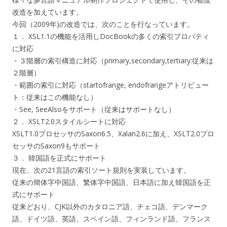
改造を加えています。
今回（2009年)の改造では、次のことを行なっています。
１． XSL1.1の機能を活用しDocBookの多くの索引プロパティ
に対応
・３階層の索引構造に対応（primary,secondary,tertiary:従来は
２階層）
・範囲の索引に対応（startofrange, endofrangeアトリビュー
ト：従来はこの機能なし）
・See, SeeAlsoをサポート（従来はサポートなし）
２． XSLT2.0スタイルシートに対応
XSLT1.0プロセッサのSaxon6.5、Xalan2.6に加え、XSLT2.0プロ
セッサのSaxon9もサポート
３． 韓国語を正式にサポート
現在、次の21言語の索引ソート規則を実装しています。
従来の簡体字中国語、繁体字中国語、日本語に加え韓国語を正
式にサポート
従来どおり、CJK以外のカタロニア語、チェコ語、デンマーク
語、ドイツ語、英語、スペイン語、フィンランド語、フランス