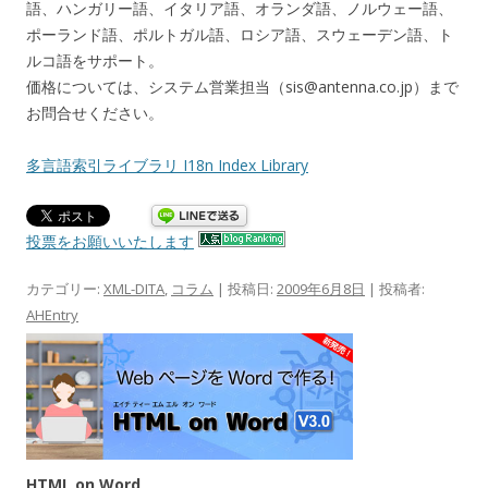
語、ハンガリー語、イタリア語、オランダ語、ノルウェー語、
ポーランド語、ポルトガル語、ロシア語、スウェーデン語、ト
ルコ語をサポート。
価格については、システム営業担当（sis@antenna.co.jp）まで
お問合せください。
多言語索引ライブラリ I18n Index Library
投票をお願いいたします
カテゴリー:
XML-DITA
,
コラム
| 投稿日:
2009年6月8日
|
投稿者:
AHEntry
HTML on Word