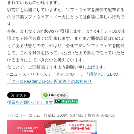
まれているものが残ります。
以前にも話題にしていますが、ソフトウェアを無償で配布する
のは商業ソフトウェア・メーカにとっては自殺に等しい行為で
す。
今後、まもなくWindows7が登場します。また64ビットOSが主
流になる時代も直ぐに到来します。まだまだ開発課題は山のよ
うにある状態なので、やはり、必死で良いソフトウェアを開発
して、これを対価を払っていただいた上で喜んで使っていただ
けるようにしていきたいと考えています。
なにとぞ、ご理解賜りますよう御願い申し上げます。
○ニュース・リリース：
「クセロPDF」、「瞬簡PDF ZERO」、
「クセロReader ZERO」配布終了のお知らせ
投票をお願いいたします
カテゴリー:
コラム
| 投稿日:
2009年6月16日
|
投稿者:
AHEntry