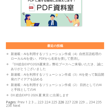
最近の投稿
新連載：AIを利用するソリューション作成（4）自然言語処理の
ローカルAIを使い、PDFから名前を捜して墨消し
『DX総合EXPO2026夏東京』弊社ブースへご来場いただき、誠に
ありがとうございました
新連載：AIを利用するソリューション作成（3）AIを使って製品開
発のアイデアを詰める
新連載：AIを利用するソリューション作成（2） 目的としてのAI
と手段としてのAI
DX 総合EXPO 2026 夏 東京 に出展します
Pages:
Prev
1
2
3
...
223
224
225
226
227
228
229
...
234
235
236
Next