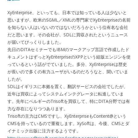
XyEnterprise、といっても、日本では知っている人は少ないと
思いますが、欧米のSGML／XMLの専門家でXyEnterpriseの名前
を知らない人はいないのではないだろうかという位有名な会社
だと思います。その会社が、SDLに買収されたというニュース
が届いてびっくりしました。
先日のDITAセミナーでもIBMのマークアップ言語で作成したド
キュメントはずっとXyEnterpriseのXPPという組版エンジンを使
っているという話がでていました。多分、XyEnterpriseは歴史
が長いので多くの有力ユーザがいるのだろうなと、聞いていま
したが。
SDLはイギリスに本拠を置く、翻訳サービスの会社でしたが、
近年は買収によってシステムインテグレータに転進していま
す。先年にベルギーのTrisoftを買収して、特にDITA分野では有
力な存在になりつつあります。
Trisoftの主力はCMSですし、XyEnterpriseもContent@という
CMSを持っているので重複します。XySoftは、今後、CMSとダ
イナミック出版に注力するようです。