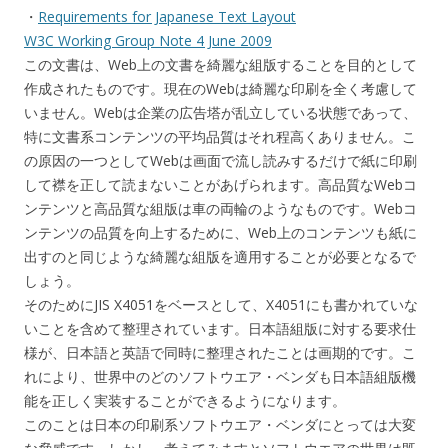
・
Requirements for Japanese Text Layout
W3C Working Group Note 4 June 2009
この文書は、Web上の文書を綺麗な組版することを目的として
作成されたものです。現在のWebは綺麗な印刷を全く考慮して
いません。Webは企業の広告塔が乱立している状態であって、
特に文書系コンテンツの平均品質はそれ程高くありません。こ
の原因の一つとしてWebは画面で流し読みするだけで紙に印刷
して襟を正して読まないことがあげられます。高品質なWebコ
ンテンツと高品質な組版は車の両輪のようなものです。Webコ
ンテンツの品質を向上するために、Web上のコンテンツも紙に
出すのと同じような綺麗な組版を適用することが必要となるで
しょう。
そのためにJIS X4051をベースとして、X4051にも書かれていな
いことを含めて整理されています。日本語組版に対する要求仕
様が、日本語と英語で同時に整理されたことは画期的です。こ
れにより、世界中のどのソフトウエア・ベンダも日本語組版機
能を正しく実装することができるようになります。
このことは日本の印刷系ソフトウエア・ベンダにとっては大変