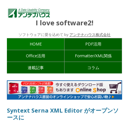
I love software2!
ソフトウェアに愛を込めて by
アンテナハウス株式会社
HOME
PDF活用
Office活用
Formatter/XML関係
連載記事
コラム
Syntext Serna XML Editor がオープンソ
ースに