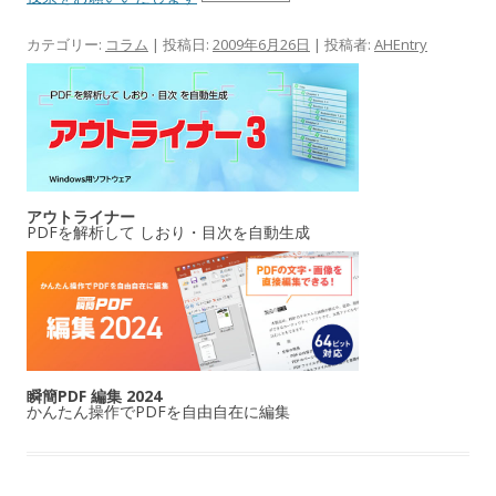
カテゴリー:
コラム
| 投稿日:
2009年6月26日
|
投稿者:
AHEntry
アウトライナー
PDFを解析して しおり・目次を自動生成
瞬簡PDF 編集 2024
かんたん操作でPDFを自由自在に編集