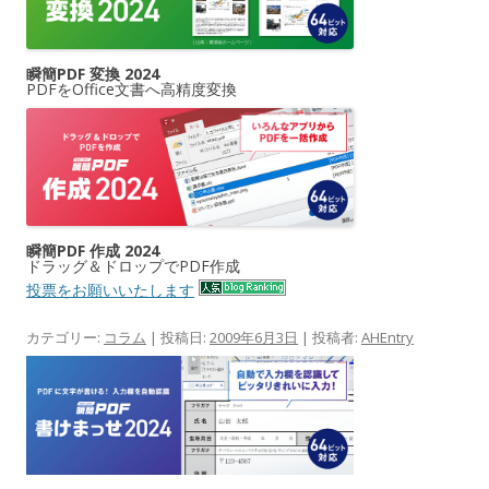
瞬簡PDF 変換 2024
PDFをOffice文書へ高精度変換
瞬簡PDF 作成 2024
ドラッグ＆ドロップでPDF作成
投票をお願いいたします
カテゴリー:
コラム
| 投稿日:
2009年6月3日
|
投稿者:
AHEntry