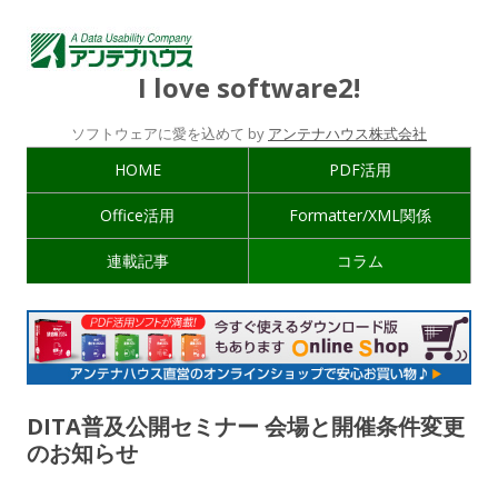
I love software2!
ソフトウェアに愛を込めて by
アンテナハウス株式会社
HOME
PDF活用
Office活用
Formatter/XML関係
連載記事
コラム
DITA普及公開セミナー 会場と開催条件変更
のお知らせ