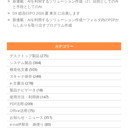
新連載：AIを利用するソリューション作成（2） 目的としてのAI
と手段としてのAI
DX 総合EXPO 2026 夏 東京 に出展します
新連載：AIを利用するソリューション作成ーフォルダ内のPDFか
らしおりを取り出すプログラム作成
カテゴリー
デスクトップ製品
(275)
システム製品
(364)
構造化文書
(503)
スキャナ保存
(249)
e-文書法
(278)
製品ナビゲータ
(18)
使用方法・利用例
(147)
PDF活用
(209)
Office活用
(75)
お知らせ・ニュース
(351)
e-na伊那谷 旅便り
(83)