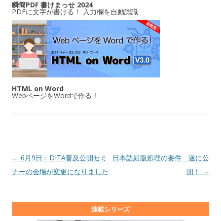
瞬簡PDF 書けまっせ 2024
PDFに文字が書ける！ 入力欄を自動認識
HTML on Word
WebページをWordで作る！
投稿ナビゲーション
←
6月9日：DITA普及公開セミ
日本語組版処理の要件 遂に公
ナーの会場が変更になりました
開！
→
連載シリーズ