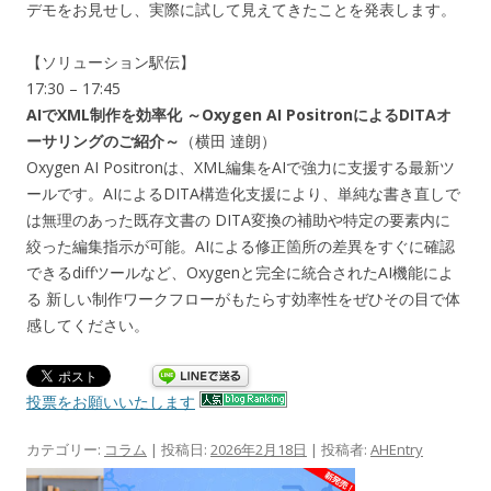
デモをお見せし、実際に試して見えてきたことを発表します。
【ソリューション駅伝】
17:30 – 17:45
AIでXML制作を効率化 ～Oxygen AI PositronによるDITAオ
ーサリングのご紹介～
（横田 達朗）
Oxygen AI Positronは、XML編集をAIで強力に支援する最新ツ
ールです。AIによるDITA構造化支援により、単純な書き直しで
は無理のあった既存文書の DITA変換の補助や特定の要素内に
絞った編集指示が可能。AIによる修正箇所の差異をすぐに確認
できるdiffツールなど、Oxygenと完全に統合されたAI機能によ
る 新しい制作ワークフローがもたらす効率性をぜひその目で体
感してください。
投票をお願いいたします
カテゴリー:
コラム
| 投稿日:
2026年2月18日
|
投稿者:
AHEntry