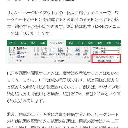
リボン「ページレイアウト」の「拡大／縮小」メニューで、ワ
ークシートからPDFを作成するとき原寸のままPDF化するか拡
大・縮小するかを指定できます。既定値は原寸（Excelのメニュ
ーでは「100％」）です。
PDFを画面で閲覧するときは、実寸法を意識することはないで
しょう。しかし、PDFは紙の電子版であり、紙と同様に縦方向
と横方向の用紙寸法が設定されています。例えば、A4サイズ用
紙を縦長方向で使用する場合、縦は297㎜、横は210㎜という値
が設定されています。
通常、用紙の上下・左右に余白を確保するため、ワークシート
の有効範囲を配置できる紙面の範囲は、用紙の縦寸法から上下
余白を除外、用紙の横寸法から左右余白を除外した領域となり