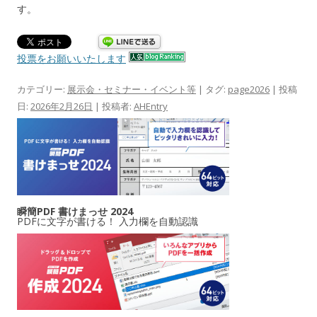
す。
投票をお願いいたします
カテゴリー:
展示会・セミナー・イベント等
| タグ:
page2026
| 投稿
日:
2026年2月26日
|
投稿者:
AHEntry
瞬簡PDF 書けまっせ 2024
PDFに文字が書ける！ 入力欄を自動認識