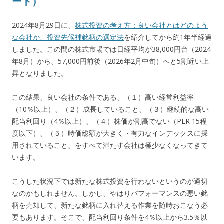
ート）
2024年8月29日に、
株式投資の考え方：良い会社とはどのよう
な会社か、投資先候補銘柄の選定法
を紹介してから約1年半経過
しました。この間の株式市場では日経平均が38,000円台（2024
年8月）から、57,000円前後（2026年2月中旬）へと5割近い上
昇となりました。
この結果、良い会社の条件である、（１）高い経常利益率
（10％以上）、（２）成長していること、（３）継続的な高い
配当利回り（4％以上）、（４）株価が割高でない（PER 15程
度以下）、（５）時価総額が大きく・有力なインデックスに採
用されていること、をすべて満たす会社は極少なくなってきて
います。
こうした状況下では新たな株式投資を行わないというのが適切
なのかもしれません。しかし、やはりパフォーマンスの悪い銘
柄を売却して、新たな銘柄に入れ替える作業を随時おこなう必
要もあります。そこで、配当利回り条件を4％以上から3.5％以