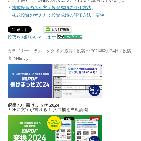
・
株式投資の考え方：投資成績の評価方法
、
・
株式投資の考え方：投資成績の評価方法ー実例
投票をお願いいたします
カテゴリー:
コラム
| タグ:
株式投資
| 投稿日:
2026年2月24日
|
投稿
者:
AHEntry
瞬簡PDF 書けまっせ 2024
PDFに文字が書ける！ 入力欄を自動認識