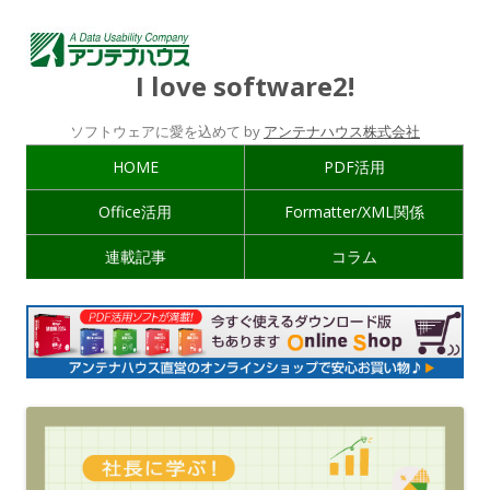
I love software2!
ソフトウェアに愛を込めて by
アンテナハウス株式会社
HOME
PDF活用
Office活用
Formatter/XML関係
連載記事
コラム