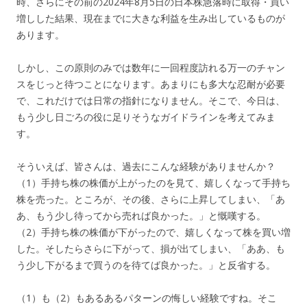
時、さらにその前の2024年8月5日の日本株急落時に取得・買い
増しした結果、現在までに大きな利益を生み出しているものが
あります。
しかし、この原則のみでは数年に一回程度訪れる万一のチャン
スをじっと待つことになります。あまりにも多大な忍耐が必要
で、これだけでは日常の指針になりません。そこで、今日は、
もう少し日ごろの役に足りそうなガイドラインを考えてみま
す。
そういえば、皆さんは、過去にこんな経験がありませんか？
（1）手持ち株の株価が上がったのを見て、嬉しくなって手持ち
株を売った。ところが、その後、さらに上昇してしまい、「あ
あ、もう少し待ってから売れば良かった。」と慨嘆する。
（2）手持ち株の株価が下がったので、嬉しくなって株を買い増
した。そしたらさらに下がって、損が出てしまい、「ああ、も
う少し下がるまで買うのを待てば良かった。」と反省する。
（1）も（2）もあるあるパターンの悔しい経験ですね。そこ