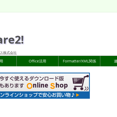
are2!
ス株式会社
活用
Office活用
Formatter/XML関係