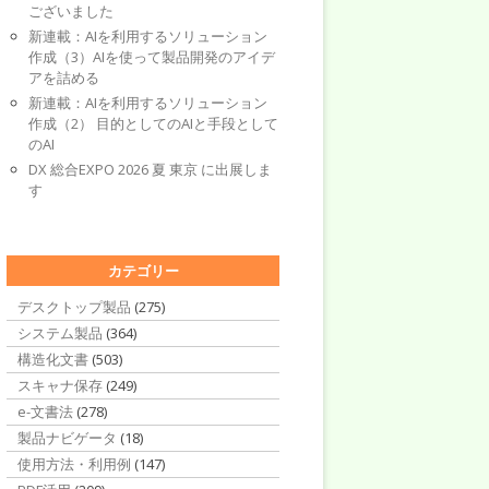
ございました
新連載：AIを利用するソリューション
作成（3）AIを使って製品開発のアイデ
アを詰める
新連載：AIを利用するソリューション
作成（2） 目的としてのAIと手段として
のAI
DX 総合EXPO 2026 夏 東京 に出展しま
す
カテゴリー
デスクトップ製品
(275)
システム製品
(364)
構造化文書
(503)
スキャナ保存
(249)
e-文書法
(278)
製品ナビゲータ
(18)
使用方法・利用例
(147)