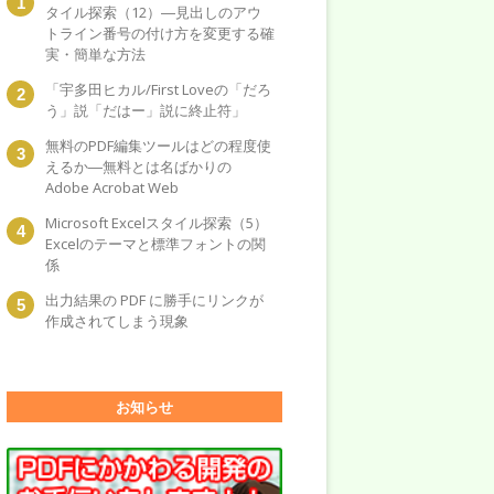
タイル探索（12）―見出しのアウ
トライン番号の付け方を変更する確
実・簡単な方法
「宇多田ヒカル/First Loveの「だろ
う」説「だはー」説に終止符」
無料のPDF編集ツールはどの程度使
えるか―無料とは名ばかりの
Adobe Acrobat Web
Microsoft Excelスタイル探索（5）
Excelのテーマと標準フォントの関
係
出力結果の PDF に勝手にリンクが
作成されてしまう現象
お知らせ