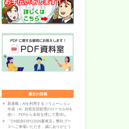
最近の投稿
新連載：AIを利用するソリューション
作成（4）自然言語処理のローカルAIを
使い、PDFから名前を捜して墨消し
『DX総合EXPO2026夏東京』弊社ブー
スへご来場いただき、誠にありがとう