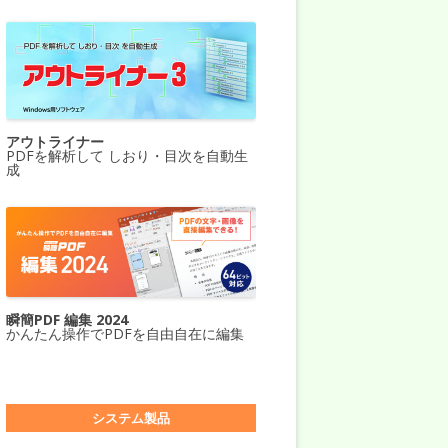
アウトライナー
PDFを解析して しおり・目次を自動生
成
瞬簡PDF 編集 2024
かんたん操作でPDFを自由自在に編集
システム製品