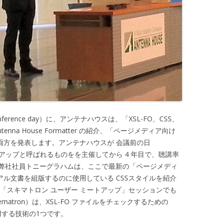
onference day）に、アンテナハウスは、「XSL-FO、CSS、
na House Formatter の紹介、「ページメディア向け
両方を発表します。アンテナハウスが 会議前の日
ザーミートアップと呼ばれるものをを主催してから 4 年目で、聴講率
弊社社員トニーグラハムは、ここで最新の「ページメディ
アル文書を組版するのに使用している CSSスタイルを紹介
「スキマトロン ユーザー ミートアップ」セッションでも
matron）は、XSL-FO ファイルをチェックするための
する技術の1つです。