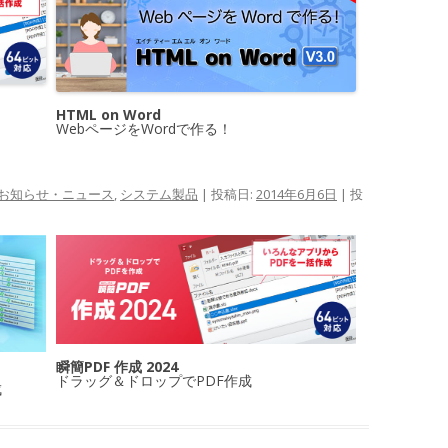
HTML on Word
WebページをWordで作る！
お知らせ・ニュース
,
システム製品
| 投稿日:
2014年6月6日
|
投
瞬簡PDF 作成 2024
ドラッグ＆ドロップでPDF作成
成