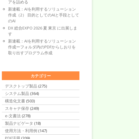
アを詰める
新連載：AIを利用するソリューション
作成（2） 目的としてのAIと手段として
のAI
DX 総合EXPO 2026 夏 東京 に出展しま
す
新連載：AIを利用するソリューション
作成ーフォルダ内のPDFからしおりを
取り出すプログラム作成
カテゴリー
デスクトップ製品
(275)
システム製品
(364)
構造化文書
(503)
スキャナ保存
(249)
e-文書法
(278)
製品ナビゲータ
(18)
使用方法・利用例
(147)
PDF活用
(209)