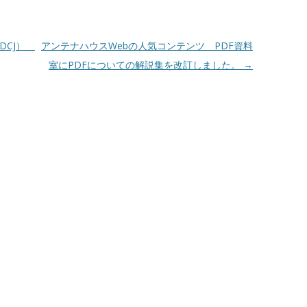
（DCJ）
アンテナハウスWebの人気コンテンツ PDF資料
室にPDFについての解説集を改訂しました。
→