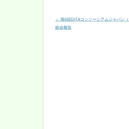
投稿ナビゲーション
←
第6回DITAコンソーシアムジャパン
総会報告