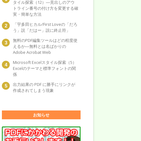
タイル探索（12）―見出しのアウ
トライン番号の付け方を変更する確
実・簡単な方法
「宇多田ヒカル/First Loveの「だろ
う」説「だはー」説に終止符」
無料のPDF編集ツールはどの程度使
えるか―無料とは名ばかりの
Adobe Acrobat Web
Microsoft Excelスタイル探索（5）
Excelのテーマと標準フォントの関
係
出力結果の PDF に勝手にリンクが
作成されてしまう現象
お知らせ