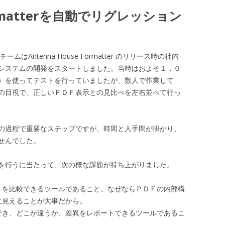
Formatterを自動でリグレッション
はAntenna House Formatter のリリース時の社内
システムの開発をスタートしました。当時はおよそ１，０
）を使ってテストを行っていましたが、数人で作業して
の目視で、正しいＰＤＦ表示との見比べを左右並べて行っ
の過程で重要なステップですが、時間と人手間が掛かり、
せんでした。
を行うに当たって、次の様な課題が持ち上がりました。
Ｆを比較できるツールであること。なぜならＰＤＦの内部構
に見えることが大事だから。
でき、どこが違うか、差異をレポートできるツールであるこ