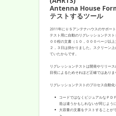
(AHRTS)
Antenna House 
テストするツール
2011年にＵＳアンテナハウスのサポートチーム
テスト用に自動のリグレッションテスト
００程の文書（１０，０００ページ以上
２，３日は掛かりました。スクリーン上
ていたからです。
リグレッションテストは開発やリリース
目視によるためそれほど正確ではありま
リグレッションテストのプロセス自動化
コードではなくビジュアルなＰＤ
造は違うかもしれないが同じよう
大容量の文書をテストすることが
と。