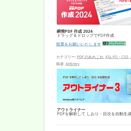
瞬簡PDF 作成 2024
ドラッグ＆ドロップでPDF作成
投票をお願いいたします
カテゴリー:
PDF のあれこれ
,
XSL-FO・CSS
,
稿者:
AHEntry
アウトライナー
PDFを解析して しおり・目次を自動生