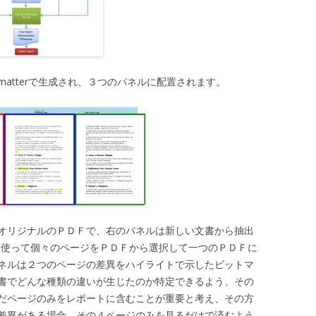
Formatterで生成され、３つのパネルに配置されます。
オリジナルのＰＤＦで、右のパネルは新しい文書から抽出
の機能を使って個々のページをＰＤＦから選択して一つのＰＤＦに
ネルは２つのページの差異をハイライトで示したビットマ
書でどんな種類の違いが生じたのか特定できるよう、その
だページのみをレポートに含むことが重要と考え、その方
差異がある場合、その４ページのみを見るだけで済むよう