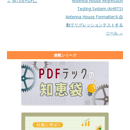
投稿ナビゲーション
←
JATSをPDFに
Antenna House Regression
Testing System (AHRTS)
Antenna House Formatterを自
動でリグレッションテストする
ツール
→
連載シリーズ