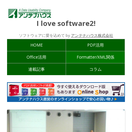
I love software2!
ソフトウェアに愛を込めて by
アンテナハウス株式会社
HOME
PDF活用
Office活用
Formatter/XML関係
連載記事
コラム