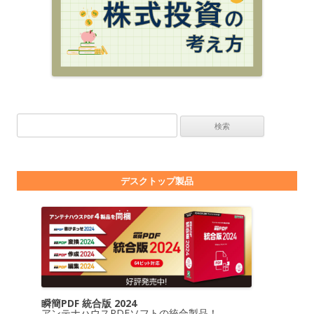
検索:
デスクトップ製品
瞬簡PDF 統合版 2024
アンテナハウスPDFソフトの統合製品！