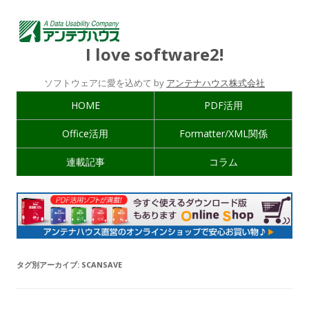
I love software2!
ソフトウェアに愛を込めて by
アンテナハウス株式会社
HOME
PDF活用
Office活用
Formatter/XML関係
連載記事
コラム
タグ別アーカイブ:
SCANSAVE