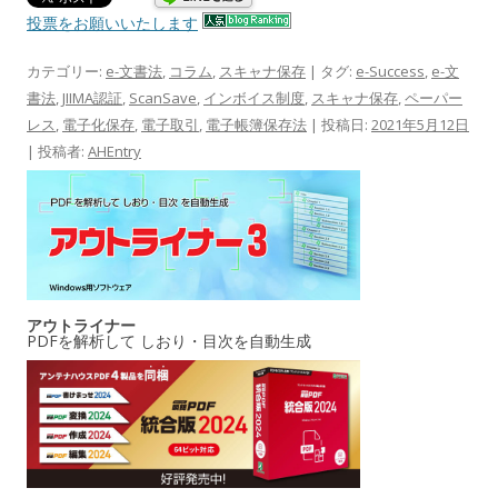
投票をお願いいたします
カテゴリー:
e-文書法
,
コラム
,
スキャナ保存
| タグ:
e-Success
,
e-文
書法
,
JIIMA認証
,
ScanSave
,
インボイス制度
,
スキャナ保存
,
ペーパー
レス
,
電子化保存
,
電子取引
,
電子帳簿保存法
| 投稿日:
2021年5月12日
|
投稿者:
AHEntry
アウトライナー
PDFを解析して しおり・目次を自動生成