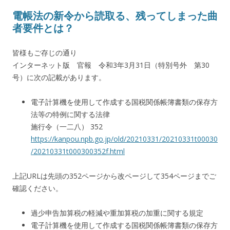
電帳法の新令から読取る、残ってしまった曲
者要件とは？
皆様もご存じの通り
インターネット版 官報
令和3年3月31日
（特別号外 第30
号）に次の記載があります。
電子計算機を使用して作成する国税関係帳簿書類の保存方
法等の特例に関する法律
施行令（一二八） 352
https://kanpou.npb.go.jp/old/20210331/20210331t00030
/20210331t000300352f.html
上記URLは先頭の352ページから改ページして354ページまでご
確認ください。
過少申告加算税の軽減や重加算税の加重に関する規定
電子計算機を使用して作成する国税関係帳簿書類の保存方