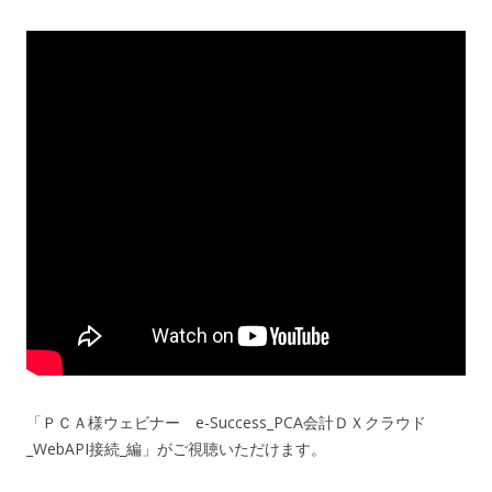
「ＰＣＡ様ウェビナー e-Success_PCA会計ＤＸクラウド
_WebAPI接続_編」がご視聴いただけます。