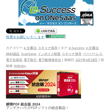
投票をお願いいたします
カテゴリー:
e-文書法
,
スキャナ保存
| タグ:
e-Success
,
e-文書法
,
JIIMA認証
,
ScanSave
,
インボイス制度
,
スキャナ保存
,
ペーパーレス
,
電子化保存
,
電子取引
,
電子帳簿保存法
| 投稿日:
2021年4月28日
|
投
稿者:
AHEntry
瞬簡PDF 統合版 2024
アンテナハウスPDFソフトの統合製品！