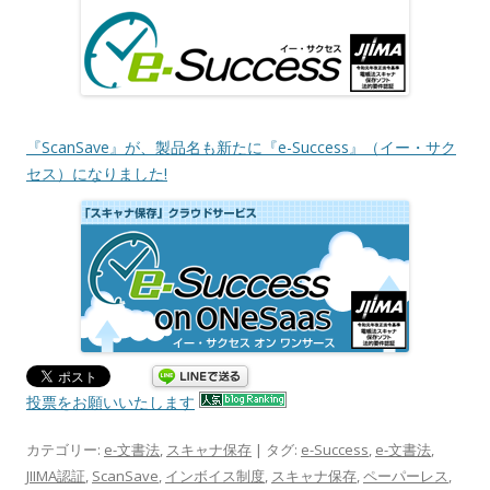
『ScanSave』が、製品名も新たに『e-Success』（イー・サク
セス）になりました!
投票をお願いいたします
カテゴリー:
e-文書法
,
スキャナ保存
| タグ:
e-Success
,
e-文書法
,
JIIMA認証
,
ScanSave
,
インボイス制度
,
スキャナ保存
,
ペーパーレス
,