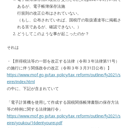
あるが、電子帳簿保存法施
行規則の改正公布はされていない。
（もし、公布されていれば、国税庁の取扱通達等に掲載さ
れる筈であるが、確認できない。）
どうしてこのような事が起こったのか？
それは
・【所得税法等の一部を改正する法律（令和３年法律第11号）
の施行に伴う関係政令の改正（令和３年３月31日公布）】
https://www.mof.go.jp/tax_policy/tax_reform/outline/fy2021/s
eirei/index.html
の中に、下記が含まれていて
「電子計算機を使用して作成する国税関係帳簿書類の保存方法
等の特例に関する法律施行令」
https://www.mof.go.jp/tax_policy/tax_reform/outline/fy2021/s
eirei/youkou/16dentyourei.pdf