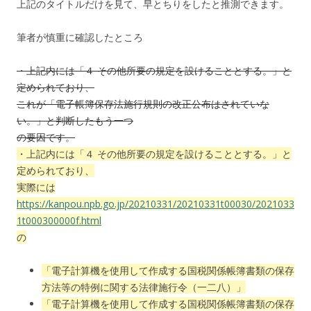
上記のタイトルだけを見て、早とちりをしたと推測できます。
筆者が慎重に確認したところ
・上記内には「
４ その他所要の規定を設けることとする。
」と
定められており、
これが「電子帳簿保存法施行規則の改正公布はされていな
い。」と判断したもう一つ
の要因です。
・上記内には「４ その他所要の規定を設けることとする。」と
定められており、
実際には
https://kanpou.npb.go.jp/20210331/20210331t00030/2021033
1t000300000f.html
の
「電子計算機を使用して作成する国税関係帳簿書類の保存
方法等の特例に関する法律施行令（一二八）」
「電子計算機を使用して作成する国税関係帳簿書類の保存