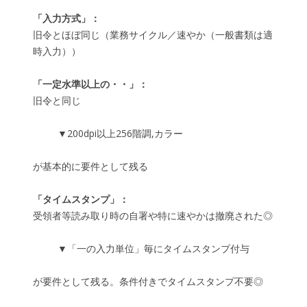
「入力方式」：
旧令とほぼ同じ（業務サイクル／速やか（一般書類は適
時入力））
「一定水準以上の・・」：
旧令と同じ
▼200dpi以上256階調,カラー
が基本的に要件として残る
「タイムスタンプ」：
受領者等読み取り時の自署や特に速やかは撤廃された◎
▼「一の入力単位」毎にタイムスタンプ付与
が要件として残る。条件付きでタイムスタンプ不要◎