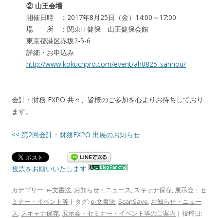
② 山王会場
開催日時 ：2017年8月25日（金）14:00～17:00
場 所 ：関東IT健保 山王健保会館
東京都港区赤坂2-5-6
詳細・お申込み
http://www.kokuchpro.com/event/ah0825_sannou/
会計・財務 EXPO 共々、皆様のご参加を心よりお待ちしており
ます。
<< 第2回会計・財務EXPO 出展のお知らせ
投票をお願いいたします
カテゴリー:
e-文書法
,
お知らせ・ニュース
,
スキャナ保存
,
展示会・セ
ミナー・イベント等
| タグ:
e-文書法
,
ScanSave
,
お知らせ・ニュー
ス
,
スキャナ保存
,
展示会・セミナー・イベント等のご案内
| 投稿日: