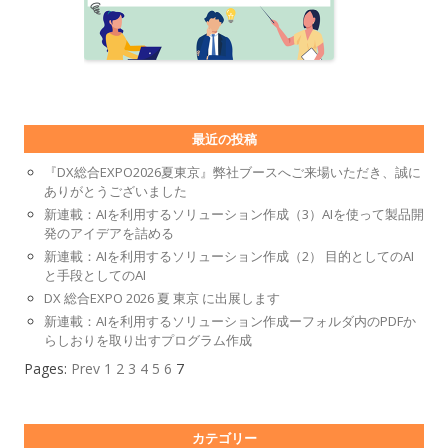
最近の投稿
『DX総合EXPO2026夏東京』弊社ブースへご来場いただき、誠に
ありがとうございました
新連載：AIを利用するソリューション作成（3）AIを使って製品開
発のアイデアを詰める
新連載：AIを利用するソリューション作成（2） 目的としてのAI
と手段としてのAI
DX 総合EXPO 2026 夏 東京 に出展します
新連載：AIを利用するソリューション作成ーフォルダ内のPDFか
らしおりを取り出すプログラム作成
Pages:
Prev
1
2
3
4
5
6
7
カテゴリー