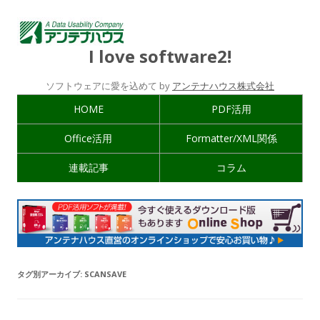
I love software2!
ソフトウェアに愛を込めて by
アンテナハウス株式会社
HOME
PDF活用
Office活用
Formatter/XML関係
連載記事
コラム
タグ別アーカイブ:
SCANSAVE