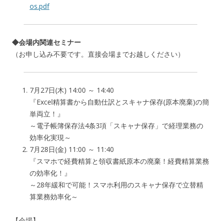
os.pdf
◆会場内関連セミナー
（お申し込み不要です。直接会場までお越しください）
7月27日(木) 14:00 ～ 14:40
『Excel精算書から自動仕訳とスキャナ保存(原本廃棄)の簡
単両立！』
～電子帳簿保存法4条3項「スキャナ保存」で経理業務の
効率化実現～
7月28日(金) 11:00 ～ 11:40
『スマホで経費精算と領収書紙原本の廃棄！経費精算業務
の効率化！』
～28年緩和で可能！スマホ利用のスキャナ保存で立替精
算業務効率化～
【会場】