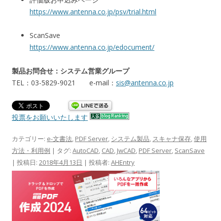
https://www.antenna.co.jp/psv/trial.html
ScanSave
https://www.antenna.co.jp/edocument/
製品お問合せ：システム営業グループ
TEL：03-5829-9021 e-mail：
sis@antenna.co.jp
投票をお願いいたします
カテゴリー:
e-文書法
,
PDF Server
,
システム製品
,
スキャナ保存
,
使用
方法・利用例
| タグ:
AutoCAD
,
CAD
,
JwCAD
,
PDF Server
,
ScanSave
| 投稿日:
2018年4月13日
|
投稿者:
AHEntry