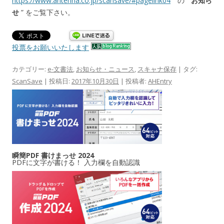
https://www.antenna.co.jp/scansave/#pagelink04
の ”
お知ら
せ
” をご覧下さい。
投票をお願いいたします
カテゴリー:
e-文書法
,
お知らせ・ニュース
,
スキャナ保存
| タグ:
ScanSave
| 投稿日:
2017年10月30日
|
投稿者:
AHEntry
瞬簡PDF 書けまっせ 2024
PDFに文字が書ける！ 入力欄を自動認識