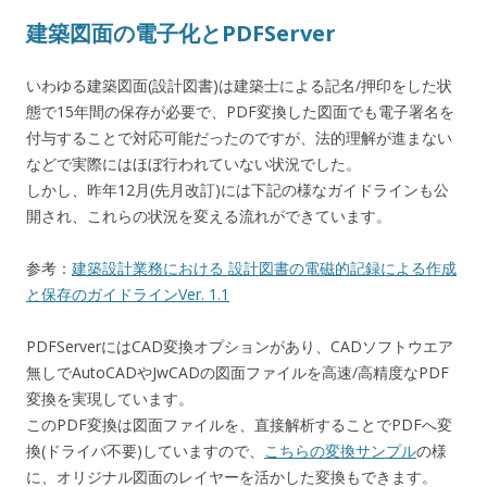
建築図面の電子化とPDFServer
いわゆる建築図面(設計図書)は建築士による記名/押印をした状
態で15年間の保存が必要で、PDF変換した図面でも電子署名を
付与することで対応可能だったのですが、法的理解が進まない
などで実際にはほぼ行われていない状況でした。
しかし、昨年12月(先月改訂)には下記の様なガイドラインも公
開され、これらの状況を変える流れができています。
参考：
建築設計業務における 設計図書の電磁的記録による作成
と保存のガイドラインVer. 1.1
PDFServerにはCAD変換オプションがあり、CADソフトウエア
無しでAutoCADやJwCADの図面ファイルを高速/高精度なPDF
変換を実現しています。
このPDF変換は図面ファイルを、直接解析することでPDFへ変
換(ドライバ不要)していますので、
こちらの変換サンプル
の様
に、オリジナル図面のレイヤーを活かした変換もできます。