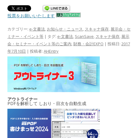
投票をお願いいたします
カテゴリー:
e-文書法
,
お知らせ・ニュース
,
スキャナ保存
,
展示会・セ
ミナー・イベント等
| タグ:
e-文書法
,
ScanSave
,
スキャナ保存
,
展示
会・セミナー・イベント等のご案内
,
財務・会計EXPO
| 投稿日:
2017
年7月10日
|
投稿者:
AHEntry
アウトライナー
PDFを解析して しおり・目次を自動生成