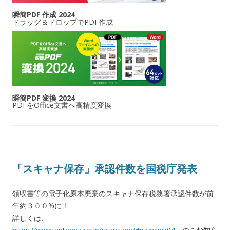
瞬簡PDF 作成 2024
ドラッグ＆ドロップでPDF作成
瞬簡PDF 変換 2024
PDFをOffice文書へ高精度変換
「スキャナ保存」承認件数を国税庁発表
領収書等の電子化原本廃棄のスキャナ保存税務署承認件数が前
年約３００%に！
詳しくは、