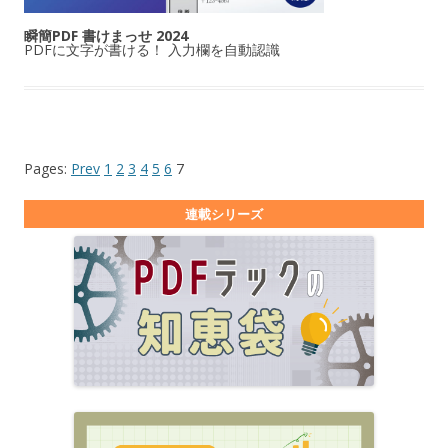
瞬簡PDF 書けまっせ 2024
PDFに文字が書ける！ 入力欄を自動認識
Pages:
Prev
1
2
3
4
5
6
7
連載シリーズ