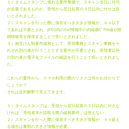
１）タイムスタンプに係わる要件整備で、スキャン当日に付与
が必要であるものが、受領から翌日起算の３日以内に付せば良
いとされました。
２）スキャンを行った際に保存すべき大きさ情報が、Ａ４以下
であれば不要とされ、JPEG内のExif情報中の内縦横ﾋﾟｸｾﾙ値や階
調情報等を保存することで良いとされました。
３）相互けん制要件緩和として、受領事務とスキャン事務をそ
れぞれ別の者が行うこととする要件が不要とされ、受領者以外
の別の者が電子化ファイルの確認を行うことで良いとされまし
た。
これらの要件から、スマホ利用の際のリスクは何かお分かりで
しょうか？
それは反対解釈で見えてきます。
１）タイムスタンプは、受領から翌日起算の３日以内に付さな
ければ「受領者等が読取る際の緩和要件」は使えない
２）スキャンを行った際に保存すべき大きさ情報が、Ａ４超え
る場合は書類の大きさ情報が必要。