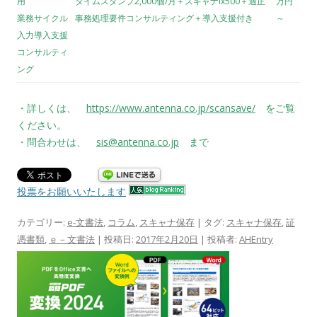
用
タイムスタンプ2,000個/月＋スキャナix500＋適正
万円
業務サイクル
事務処理要件コンサルティング＋導入支援付き
～
入力導入支援
コンサルティ
ング
・詳しくは、
https://www.antenna.co.jp/scansave/
をご覧
ください。
・問合わせは、
sis@antenna.co.jp
まで
投票をお願いいたします
カテゴリー:
e-文書法
,
コラム
,
スキャナ保存
| タグ:
スキャナ保存
,
証
憑書類
,
ｅ－文書法
| 投稿日:
2017年2月20日
|
投稿者:
AHEntry