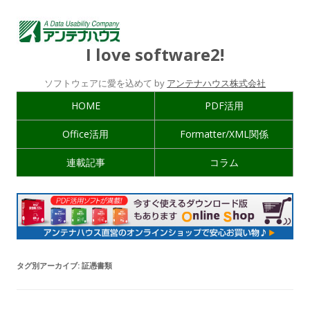
I love software2!
ソフトウェアに愛を込めて by
アンテナハウス株式会社
HOME
PDF活用
Office活用
Formatter/XML関係
連載記事
コラム
タグ別アーカイブ:
証憑書類