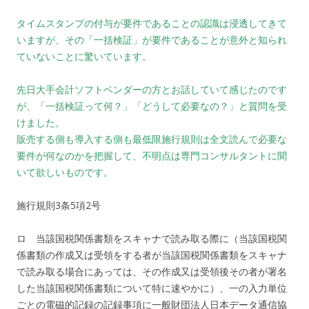
タイムスタンプの付与が要件であることの認識は浸透してきて
いますが、その「一括検証」が要件であることが意外と知られ
ていないことに驚いています。
先日大手会計ソフトベンダーの方とお話していて感じたのです
が、「一括検証って何？」「どうして必要なの？」と質問を受
けました。
販売する側も導入する側も最低限施行規則は全文読んで必要な
要件が何なのかを把握して、不明点は専門コンサルタントに聞
いて欲しいものです。
施行規則3条5項2号
ロ 当該国税関係書類をスキャナで読み取る際に（当該国税関
係書類の作成又は受領をする者が当該国税関係書類をスキャナ
で読み取る場合にあっては、その作成又は受領後その者が署名
した当該国税関係書類について特に速やかに）、一の入力単位
ごとの電磁的記録の記録事項に一般財団法人日本データ通信協