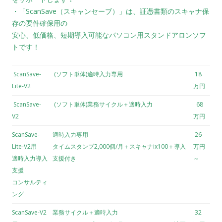
・「ScanSave（スキャンセーブ）」は、証憑書類のスキャナ保
存の要件確保用の
安心、低価格、短期導入可能なパソコン用スタンドアロンソフ
トです！
ScanSave-
(ソフト単体)適時入力専用
18
Lite-V2
万円
ScanSave-
(ソフト単体)業務サイクル＋適時入力
68
V2
万円
ScanSave-
適時入力専用
26
Lite-V2用
タイムスタンプ2,000個/月＋スキャナix100＋導入
万円
適時入力導入
支援付き
～
支援
コンサルティ
ング
ScanSave-V2
業務サイクル＋適時入力
32