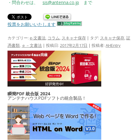
・問合わせは、
sis@antenna.co.jp
まで
投票をお願いいたします
カテゴリー:
e-文書法
,
コラム
,
スキャナ保存
| タグ:
スキャナ保存
,
証
憑書類
,
ｅ－文書法
| 投稿日:
2017年2月17日
|
投稿者:
AHEntry
瞬簡PDF 統合版 2024
アンテナハウスPDFソフトの統合製品！