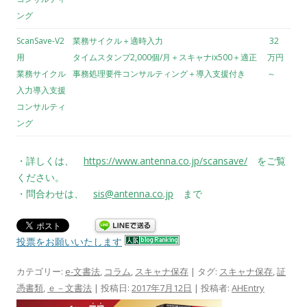
ング
ScanSave-V2
業務サイクル＋適時入力
32
用
タイムスタンプ2,000個/月＋スキャナix500＋適正
万円
業務サイクル
事務処理要件コンサルティング＋導入支援付き
～
入力導入支援
コンサルティ
ング
・詳しくは、
https://www.antenna.co.jp/scansave/
をご覧
ください。
・問合わせは、
sis@antenna.co.jp
まで
投票をお願いいたします
カテゴリー:
e-文書法
,
コラム
,
スキャナ保存
| タグ:
スキャナ保存
,
証
憑書類
,
ｅ－文書法
| 投稿日:
2017年7月12日
|
投稿者:
AHEntry