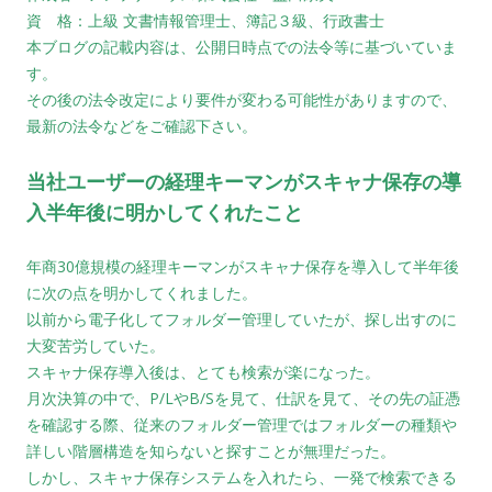
資 格：上級 文書情報管理士、簿記３級、行政書士
本ブログの記載内容は、公開日時点での法令等に基づいていま
す。
その後の法令改定により要件が変わる可能性がありますので、
最新の法令などをご確認下さい。
当社ユーザーの経理キーマンがスキャナ保存の導
入半年後に明かしてくれたこと
年商30億規模の経理キーマンがスキャナ保存を導入して半年後
に次の点を明かしてくれました。
以前から電子化してフォルダー管理していたが、探し出すのに
大変苦労していた。
スキャナ保存導入後は、とても検索が楽になった。
月次決算の中で、P/LやB/Sを見て、仕訳を見て、その先の証憑
を確認する際、従来のフォルダー管理ではフォルダーの種類や
詳しい階層構造を知らないと探すことが無理だった。
しかし、スキャナ保存システムを入れたら、一発で検索できる