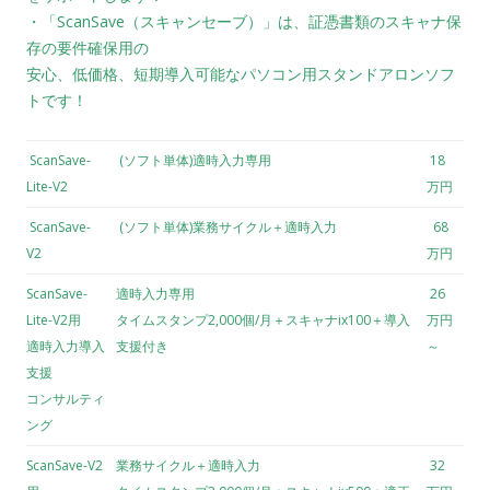
・「ScanSave（スキャンセーブ）」は、証憑書類のスキャナ保
存の要件確保用の
安心、低価格、短期導入可能なパソコン用スタンドアロンソフ
トです！
ScanSave-
(ソフト単体)適時入力専用
18
Lite-V2
万円
ScanSave-
(ソフト単体)業務サイクル＋適時入力
68
V2
万円
ScanSave-
適時入力専用
26
Lite-V2用
タイムスタンプ2,000個/月＋スキャナix100＋導入
万円
適時入力導入
支援付き
～
支援
コンサルティ
ング
ScanSave-V2
業務サイクル＋適時入力
32