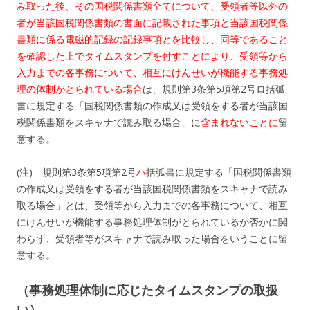
み取った後、その国税関係書類全てについて、受領者等以外の
者が当該国税関係書類の書面に記載された事項と当該国税関係
書類に係る電磁的記録の記録事項とを比較し、同等であること
を確認した上でタイムスタンプを付すことにより、受領等から
入力までの各事務について、相互にけんせいが機能する事務処
理の体制がとられている場合
は、規則第3条第5項第2号ロ括弧
書に規定する「国税関係書類の作成又は受領をする者が当該国
税関係書類をスキャナで読み取る場合」に
含まれないことに
留
意する。
(注) 規則第3条第5項第2号
ハ
括弧書に規定する「国税関係書類
の作成又は受領をする者が当該国税関係書類をスキャナで読み
取る場合」とは、受領等から入力までの各事務について、相互
にけんせいが機能する事務処理体制がとられているか否かに関
わらず、受領者等がスキャナで読み取った場合をいうことに留
意する。
（事務処理体制に応じたタイムスタンプの取扱
い）