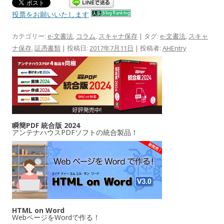
投票をお願いいたします
カテゴリー:
e-文書法
,
コラム
,
スキャナ保存
| タグ:
e-文書法
,
スキャ
ナ保存
,
証憑書類
| 投稿日:
2017年7月11日
|
投稿者:
AHEntry
瞬簡PDF 統合版 2024
アンテナハウスPDFソフトの統合製品！
HTML on Word
WebページをWordで作る！