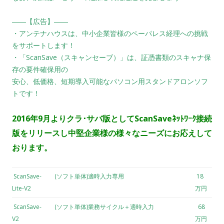
――【広告】――
・アンテナハウスは、中小企業皆様のペーパレス経理への挑戦
をサポートします！
・「ScanSave（スキャンセーブ）」は、証憑書類のスキャナ保
存の要件確保用の
安心、低価格、短期導入可能なパソコン用スタンドアロンソフ
トです！
2016年9月よりクラ･サバ版としてScanSaveﾈｯﾄﾜｰｸ接続
版をリリースし中堅企業様の様々なニーズにお応えして
おります。
ScanSave-
(ソフト単体)適時入力専用
18
Lite-V2
万円
ScanSave-
(ソフト単体)業務サイクル＋適時入力
68
V2
万円