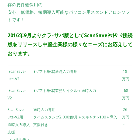
存の要件確保用の
安心、低価格、短期導入可能なパソコン用スタンドアロンソフ
トです！
2016年9月よりクラ･サバ版としてScanSaveﾈｯﾄﾜｰｸ接続
版をリリースし中堅企業様の様々なニーズにお応えして
おります。
ScanSave-
(ソフト単体)適時入力専用
18
Lite-V2
万円
ScanSave-
(ソフト単体)業務サイクル＋適時入力
68
V2
万円
ScanSave-
適時入力専用
26
Lite-V2用
タイムスタンプ2,000個/月＋スキャナix100＋導入
万円
適時入力導入
支援付き
～
支援
コンサルティ