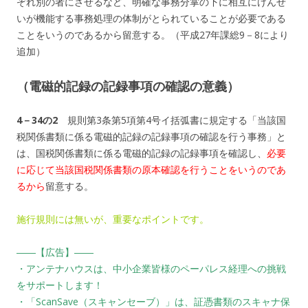
ぞれ別の者にさせるなど、明確な事務分掌の下に相互にけんせ
いが機能する事務処理の体制がとられていることが必要である
ことをいうのであるから留意する。（平成27年課総9－8により
追加）
（電磁的記録の記録事項の確認の意義）
4－34の2
規則第3条第5項第4号イ括弧書に規定する「当該国
税関係書類に係る電磁的記録の記録事項の確認を行う事務」と
は、国税関係書類に係る電磁的記録の記録事項を確認し、
必要
に応じて当該国税関係書類の原本確認を行うことをいうのであ
るから
留意する。
施行規則には無いが、重要なポイントです。
――【広告】――
・アンテナハウスは、中小企業皆様のペーパレス経理への挑戦
をサポートします！
・「ScanSave（スキャンセーブ）」は、証憑書類のスキャナ保