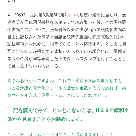
4－23の3
規則第3条第5項第2号
ロ
の規定の適用に当たり、受
領者等が国税関係書類をスキャナで読み取った後、その国税関
係書類全てについて、受領者等以外の者が当該国税関係書類の
書面に記載された事項と当該国税関係書類に係る電磁的記録の
記録事項とを比較し、同等であることを確認することにより相
互にけんせいが機能する体制がとられている場合には、受領者
等以外の者が同等確認した上でタイムスタンプを付すこととし
て差し支えないものとする。
皆さんお分かりですよね！これで 受領者が読み取りしても、
別の者が紙と電子化ファイルの照合を全数するのであれば 業
務サイクル方式で運用できることになったわけです。
上記を読んでみて ピンとこない方は、H２８年緩和全
体から見直すことをお勧めします。
なお、次回は もう一つ追加された通達を見ましょう！