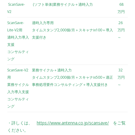
ScanSave-
(ソフト単体)業務サイクル＋適時入力
68
V2
万円
ScanSave-
適時入力専用
26
Lite-V2用
タイムスタンプ2,000個/月＋スキャナix100＋導入
万円
適時入力導入
支援付き
～
支援
コンサルティ
ング
ScanSave-V2
業務サイクル＋適時入力
32
用
タイムスタンプ2,000個/月＋スキャナix500＋適正
万円
業務サイクル
事務処理要件コンサルティング＋導入支援付き
～
入力導入支援
コンサルティ
ング
・詳しくは、
https://www.antenna.co.jp/scansave/
をご覧
ください。