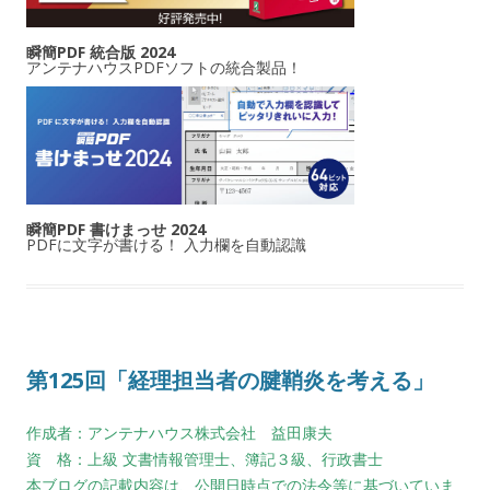
瞬簡PDF 統合版 2024
アンテナハウスPDFソフトの統合製品！
瞬簡PDF 書けまっせ 2024
PDFに文字が書ける！ 入力欄を自動認識
第125回「経理担当者の腱鞘炎を考える」
作成者：アンテナハウス株式会社 益田康夫
資 格：上級 文書情報管理士、簿記３級、行政書士
本ブログの記載内容は、公開日時点での法令等に基づいていま