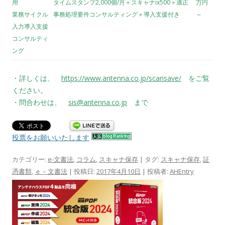
用
タイムスタンプ2,000個/月＋スキャナix500＋適正
万円
業務サイクル
事務処理要件コンサルティング＋導入支援付き
～
入力導入支援
コンサルティ
ング
・詳しくは、
https://www.antenna.co.jp/scansave/
をご覧
ください。
・問合わせは、
sis@antenna.co.jp
まで
投票をお願いいたします
カテゴリー:
e-文書法
,
コラム
,
スキャナ保存
| タグ:
スキャナ保存
,
証
憑書類
,
ｅ－文書法
| 投稿日:
2017年4月10日
|
投稿者:
AHEntry