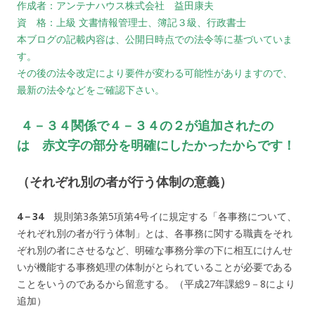
作成者：アンテナハウス株式会社 益田康夫
資 格：上級 文書情報管理士、簿記３級、行政書士
本ブログの記載内容は、公開日時点での法令等に基づいていま
す。
その後の法令改定により要件が変わる可能性がありますので、
最新の法令などをご確認下さい。
４－３４関係で４－３４の２が追加されたの
は 赤文字の部分を明確にしたかったからです！
（それぞれ別の者が行う体制の意義）
4－34
規則第3条第5項第4号イに規定する「各事務について、
それぞれ別の者が行う体制」とは、各事務に関する職責をそれ
ぞれ別の者にさせるなど、明確な事務分掌の下に相互にけんせ
いが機能する事務処理の体制がとられていることが必要である
ことをいうのであるから留意する。（平成27年課総9－8により
追加）