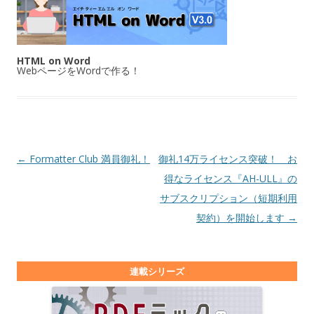
HTML on Word
WebページをWordで作る！
投稿ナビゲーション
←
Formatter Club 満員御礼！
御礼14万ライセンス突破！ お
得なライセンス『AH-ULL』の
サブスクリプション（短期利用
契約）を開始します
→
連載シリーズ