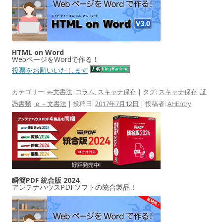
HTML on Word
WebページをWordで作る！
投票をお願いいたします
カテゴリー:
e-文書法
,
コラム
,
スキャナ保存
| タグ:
スキャナ保存
,
証
憑書類
,
ｅ－文書法
| 投稿日:
2017年7月12日
|
投稿者:
AHEntry
瞬簡PDF 統合版 2024
アンテナハウスPDFソフトの統合製品！