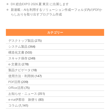
DX 総合EXPO 2026 夏 東京 に出展します
新連載：AIを利用するソリューション作成ーフォルダ内のPDFか
らしおりを取り出すプログラム作成
カテゴリー
デスクトップ製品
(275)
システム製品
(364)
構造化文書
(503)
スキャナ保存
(249)
e-文書法
(278)
製品ナビゲータ
(18)
使用方法・利用例
(147)
PDF活用
(209)
Office活用
(75)
お知らせ・ニュース
(351)
e-na伊那谷 旅便り
(83)
コラム
(1,141)