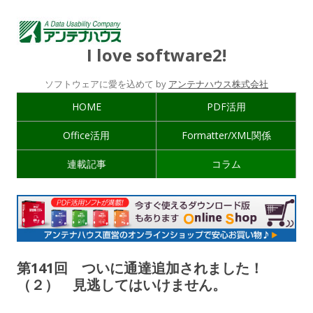
I love software2!
ソフトウェアに愛を込めて by
アンテナハウス株式会社
HOME
PDF活用
Office活用
Formatter/XML関係
連載記事
コラム
第141回 ついに通達追加されました！
（２） 見逃してはいけません。