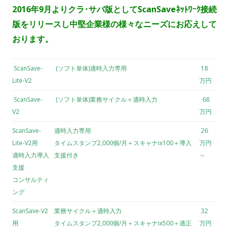
2016年9月よりクラ･サバ版としてScanSaveﾈｯﾄﾜｰｸ接続
版をリリースし中堅企業様の様々なニーズにお応えして
おります。
ScanSave-
(ソフト単体)適時入力専用
18
Lite-V2
万円
ScanSave-
(ソフト単体)業務サイクル＋適時入力
68
V2
万円
ScanSave-
適時入力専用
26
Lite-V2用
タイムスタンプ2,000個/月＋スキャナix100＋導入
万円
適時入力導入
支援付き
～
支援
コンサルティ
ング
ScanSave-V2
業務サイクル＋適時入力
32
用
タイムスタンプ2,000個/月＋スキャナix500＋適正
万円