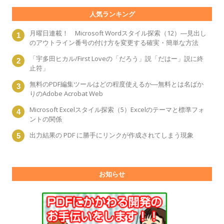
人気ランキング
月曜日連載！ Microsoft Wordスタイル探索（12）―見出し
のアウトライン番号の付け方を変更する確実・簡単な方法
「宇多田ヒカル/First Loveの「だろう」説「だはー」説に終
止符」
無料のPDF編集ツールはどの程度使えるか―無料とは名ばか
りのAdobe Acrobat Web
Microsoft Excelスタイル探索（5）Excelのテーマと標準フォ
ントの関係
出力結果の PDF に勝手にリンクが作成されてしまう現象
お知らせ