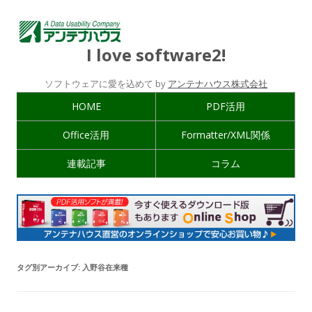
I love software2!
ソフトウェアに愛を込めて by
アンテナハウス株式会社
HOME
PDF活用
Office活用
Formatter/XML関係
連載記事
コラム
タグ別アーカイブ:
入野谷在来種