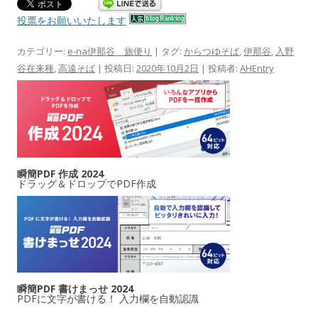
投票をお願いいたします
カテゴリー:
e-na伊那谷 旅便り
| タグ:
からつゆそば
,
伊那谷
,
入野
谷在来種
,
高遠そば
| 投稿日:
2020年10月2日
|
投稿者:
AHEntry
瞬簡PDF 作成 2024
ドラッグ＆ドロップでPDF作成
瞬簡PDF 書けまっせ 2024
PDFに文字が書ける！ 入力欄を自動認識