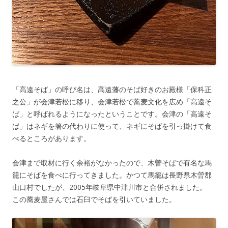
「高遠そば」の呼び名は、高遠藩のそば好きのお殿様「保科正
之公」が会津若松に移り、会津若松で蕎麦文化を広め「高遠そ
ば」と呼ばれるようになったということです。会津の「高遠そ
ば」はネギを箸の代わりに使って、ネギにそばを引っ掛けて食
べるところがあります。
会津まで取材に行く余裕がなかったので、木曽そばで有名な馬
籠にそばを食べに行ってきました。かつて馬籠は長野県木曽郡
山口村でしたが、2005年岐阜県中津川市と合併されました。
この蕎麦屋さんでは石臼でそばを引いていました。