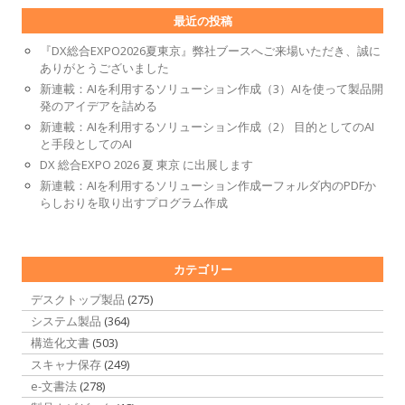
最近の投稿
『DX総合EXPO2026夏東京』弊社ブースへご来場いただき、誠に
ありがとうございました
新連載：AIを利用するソリューション作成（3）AIを使って製品開
発のアイデアを詰める
新連載：AIを利用するソリューション作成（2） 目的としてのAI
と手段としてのAI
DX 総合EXPO 2026 夏 東京 に出展します
新連載：AIを利用するソリューション作成ーフォルダ内のPDFか
らしおりを取り出すプログラム作成
カテゴリー
デスクトップ製品
(275)
システム製品
(364)
構造化文書
(503)
スキャナ保存
(249)
e-文書法
(278)