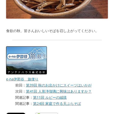
食欲の秋、皆さんおいしいそばを召し上がってください。
e-na伊那谷 旅便り
前回：
第39回 秋のお出かけにスイーツはいかが
次回：
第41回 人形浄瑠璃に興味はありますか？
関連記事：
第11回 ルビーの絨毯
関連記事：
第24回 家庭で作る天ぷらそば