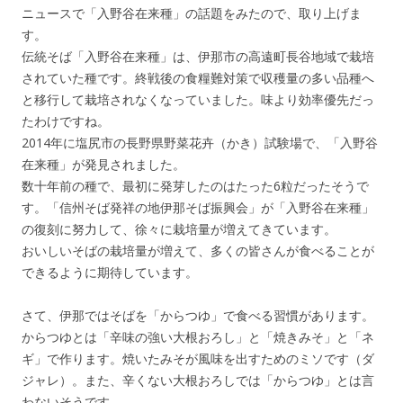
ニュースで「入野谷在来種」の話題をみたので、取り上げま
す。
伝統そば「入野谷在来種」は、伊那市の高遠町長谷地域で栽培
されていた種です。終戦後の食糧難対策で収穫量の多い品種へ
と移行して栽培されなくなっていました。味より効率優先だっ
たわけですね。
2014年に塩尻市の長野県野菜花卉（かき）試験場で、「入野谷
在来種」が発見されました。
数十年前の種で、最初に発芽したのはたった6粒だったそうで
す。「信州そば発祥の地伊那そば振興会」が「入野谷在来種」
の復刻に努力して、徐々に栽培量が増えてきています。
おいしいそばの栽培量が増えて、多くの皆さんが食べることが
できるように期待しています。
さて、伊那ではそばを「からつゆ」で食べる習慣があります。
からつゆとは「辛味の強い大根おろし」と「焼きみそ」と「ネ
ギ」で作ります。焼いたみそが風味を出すためのミソです（ダ
ジャレ）。また、辛くない大根おろしでは「からつゆ」とは言
わないそうです。