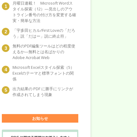
月曜日連載！ Microsoft Wordス
タイル探索（12）―見出しのアウ
トライン番号の付け方を変更する確
実・簡単な方法
「宇多田ヒカル/First Loveの「だろ
う」説「だはー」説に終止符」
無料のPDF編集ツールはどの程度使
えるか―無料とは名ばかりの
Adobe Acrobat Web
Microsoft Excelスタイル探索（5）
Excelのテーマと標準フォントの関
係
出力結果の PDF に勝手にリンクが
作成されてしまう現象
お知らせ