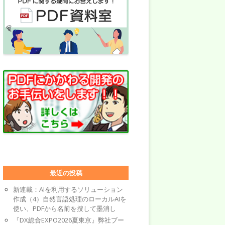
最近の投稿
新連載：AIを利用するソリューション
作成（4）自然言語処理のローカルAIを
使い、PDFから名前を捜して墨消し
『DX総合EXPO2026夏東京』弊社ブー