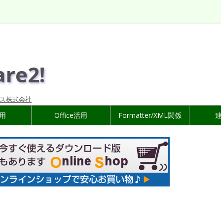
are2!
ス株式会社
活用
Office活用
Formatter/XML関係