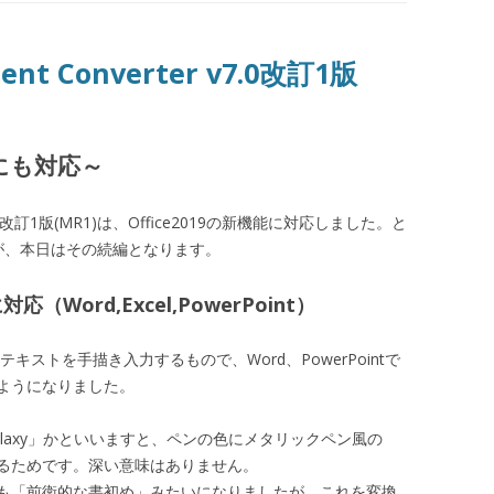
ment Converter v7.0改訂1版
能にも対応～
ter v7.0改訂1版(MR1)は、Office2019の新機能に対応しました。と
が、本日はその続編となります。
（Word,Excel,PowerPoint）
ストを手描き入力するもので、Word、PowerPointで
ようになりました。
Galaxy」かといいますと、ペンの色にメタリックペン風の
るためです。深い意味はありません。
も「前衛的な書初め」みたいになりましたが、これを変換