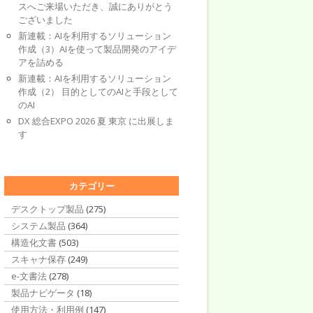
スへご来場いただき、誠にありがとう
ございました
新連載：AIを利用するソリューション
作成（3）AIを使って製品開発のアイデ
アを詰める
新連載：AIを利用するソリューション
作成（2） 目的としてのAIと手段として
のAI
DX 総合EXPO 2026 夏 東京 に出展しま
す
カテゴリー
デスクトップ製品
(275)
システム製品
(364)
構造化文書
(503)
スキャナ保存
(249)
e-文書法
(278)
製品ナビゲータ
(18)
使用方法・利用例
(147)