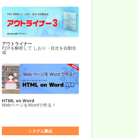
アウトライナー
PDFを解析して しおり・目次を自動生
成
HTML on Word
WebページをWordで作る！
システム製品