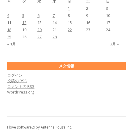
月
火
水
木
金
土
日
1
2
3
4
5
6
7
8
9
10
11
12
13
14
15
16
17
18
19
20
21
22
23
24
25
26
27
28
« 1月
3月 »
メタ情報
ログイン
投稿の
RSS
コメントの
RSS
WordPress.org
I love software2! by AntennaHouse,Inc.