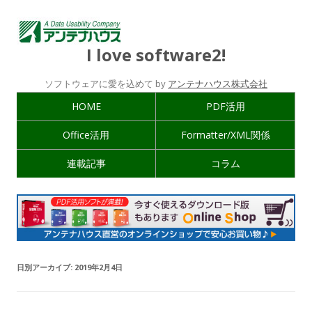
I love software2!
ソフトウェアに愛を込めて by
アンテナハウス株式会社
HOME
PDF活用
Office活用
Formatter/XML関係
連載記事
コラム
日別アーカイブ:
2019年2月4日