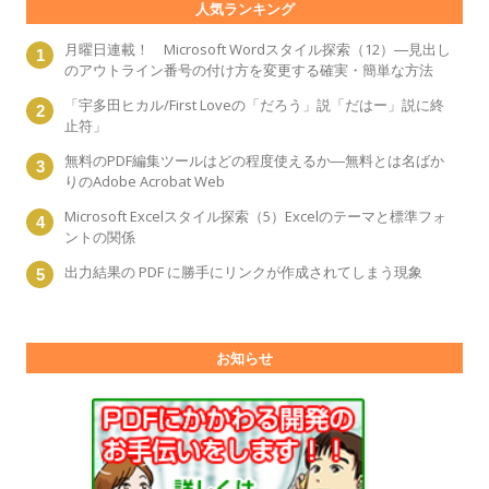
人気ランキング
月曜日連載！ Microsoft Wordスタイル探索（12）―見出し
のアウトライン番号の付け方を変更する確実・簡単な方法
「宇多田ヒカル/First Loveの「だろう」説「だはー」説に終
止符」
無料のPDF編集ツールはどの程度使えるか―無料とは名ばか
りのAdobe Acrobat Web
Microsoft Excelスタイル探索（5）Excelのテーマと標準フォ
ントの関係
出力結果の PDF に勝手にリンクが作成されてしまう現象
お知らせ