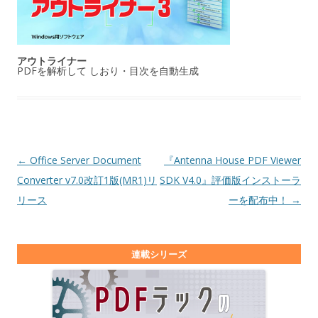
アウトライナー
PDFを解析して しおり・目次を自動生成
投稿ナビゲーション
←
Office Server Document
『Antenna House PDF Viewer
Converter v7.0改訂1版(MR1)リ
SDK V4.0』評価版インストーラ
リース
ーを配布中！
→
連載シリーズ