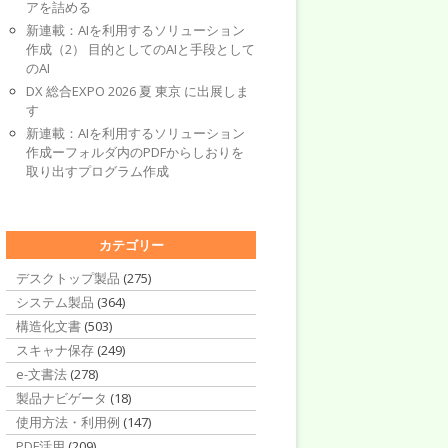
アを詰める
新連載：AIを利用するソリューション
作成（2） 目的としてのAIと手段として
のAI
DX 総合EXPO 2026 夏 東京 に出展しま
す
新連載：AIを利用するソリューション
作成ーフォルダ内のPDFからしおりを
取り出すプログラム作成
カテゴリー
デスクトップ製品
(275)
システム製品
(364)
構造化文書
(503)
スキャナ保存
(249)
e-文書法
(278)
製品ナビゲータ
(18)
使用方法・利用例
(147)
PDF活用
(209)