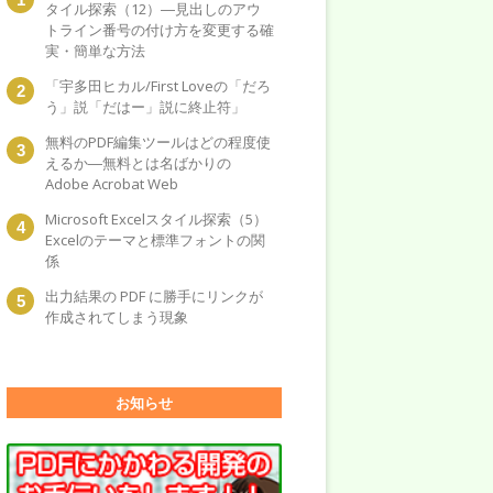
タイル探索（12）―見出しのアウ
トライン番号の付け方を変更する確
実・簡単な方法
「宇多田ヒカル/First Loveの「だろ
う」説「だはー」説に終止符」
無料のPDF編集ツールはどの程度使
えるか―無料とは名ばかりの
Adobe Acrobat Web
Microsoft Excelスタイル探索（5）
Excelのテーマと標準フォントの関
係
出力結果の PDF に勝手にリンクが
作成されてしまう現象
お知らせ