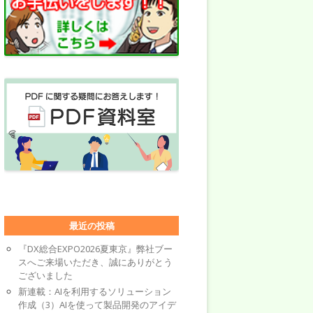
最近の投稿
『DX総合EXPO2026夏東京』弊社ブー
スへご来場いただき、誠にありがとう
ございました
新連載：AIを利用するソリューション
作成（3）AIを使って製品開発のアイデ