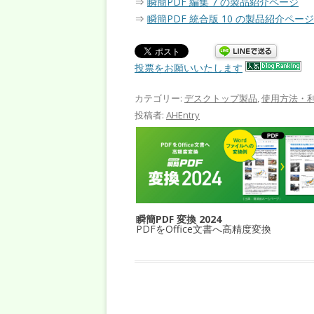
⇒
瞬簡PDF 編集 7 の製品紹介ページ
⇒
瞬簡PDF 統合版 10 の製品紹介ページ
投票をお願いいたします
カテゴリー:
デスクトップ製品
,
使用方法・
投稿者:
AHEntry
瞬簡PDF 変換 2024
PDFをOffice文書へ高精度変換