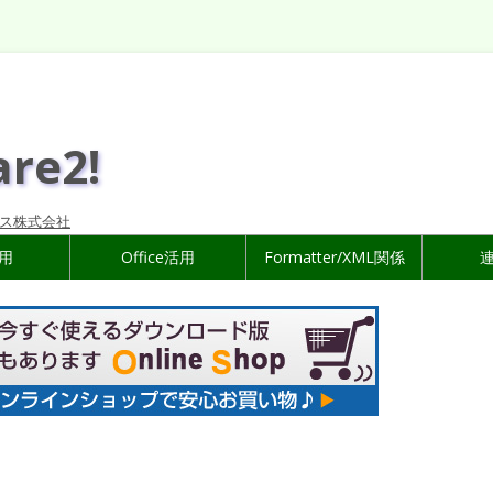
are2!
ス株式会社
活用
Office活用
Formatter/XML関係