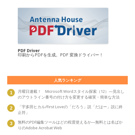
PDF Driver
印刷からPDFを生成。PDF 変換ドライバー！
人気ランキング
月曜日連載！ Microsoft Wordスタイル探索（12）―見出し
のアウトライン番号の付け方を変更する確実・簡単な方法
「宇多田ヒカル/First Loveの「だろう」説「だはー」説に終
止符」
無料のPDF編集ツールはどの程度使えるか―無料とは名ばか
りのAdobe Acrobat Web