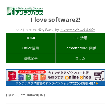
I love software2!
ソフトウェアに愛を込めて by
アンテナハウス株式会社
HOME
PDF活用
Office活用
Formatter/XML関係
連載記事
コラム
日別アーカイブ:
2018年3月16日