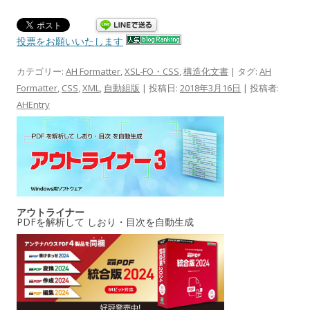
投票をお願いいたします
カテゴリー:
AH Formatter
,
XSL-FO・CSS
,
構造化文書
| タグ:
AH
Formatter
,
CSS
,
XML
,
自動組版
| 投稿日:
2018年3月16日
|
投稿者:
AHEntry
アウトライナー
PDFを解析して しおり・目次を自動生成