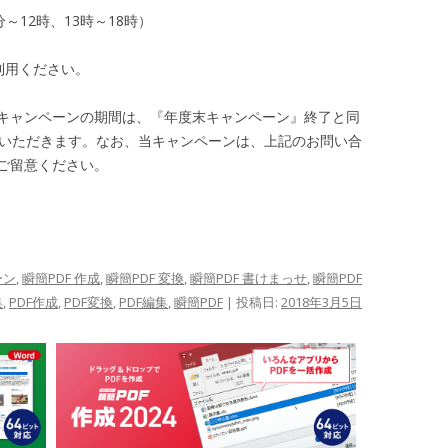
0分～12時、13時～18時）
利用ください。
キャンペーンの期間は、『年度末キャンペーン』終了と同
させていただきます。なお、当キャンペーンは、上記のお問い合
ご留意ください。
ーン
,
瞬簡PDF 作成
,
瞬簡PDF 変換
,
瞬簡PDF 書けまっせ
,
瞬簡PDF
集
,
PDF作成
,
PDF変換
,
PDF編集
,
瞬簡PDF
| 投稿日:
2018年3月5日