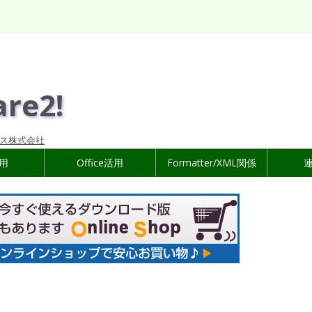
are2!
ス株式会社
活用
Office活用
Formatter/XML関係