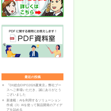
最近の投稿
『DX総合EXPO2026夏東京』弊社ブー
スへご来場いただき、誠にありがとう
ございました
新連載：AIを利用するソリューション
作成（3）AIを使って製品開発のアイデ
アを詰める