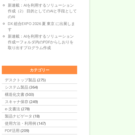
新連載：AIを利用するソリューション
作成（2） 目的としてのAIと手段として
のAI
DX 総合EXPO 2026 夏 東京 に出展しま
す
新連載：AIを利用するソリューション
作成ーフォルダ内のPDFからしおりを
取り出すプログラム作成
カテゴリー
デスクトップ製品
(275)
システム製品
(364)
構造化文書
(503)
スキャナ保存
(249)
e-文書法
(278)
製品ナビゲータ
(18)
使用方法・利用例
(147)
PDF活用
(209)