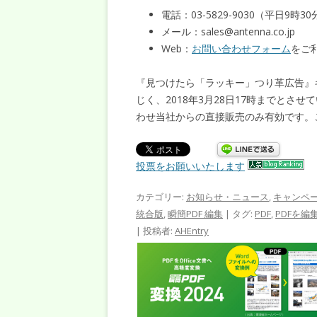
電話：03-5829-9030（平日9時3
メール：sales@antenna.co.jp
Web：
お問い合わせフォーム
をご
『見つけたら「ラッキー」つり革広告』
じく、2018年3月28日17時までと
わせ当社からの直接販売のみ有効です。
投票をお願いいたします
カテゴリー:
お知らせ・ニュース
,
キャンペ
統合版
,
瞬簡PDF 編集
| タグ:
PDF
,
PDFを編
|
投稿者:
AHEntry