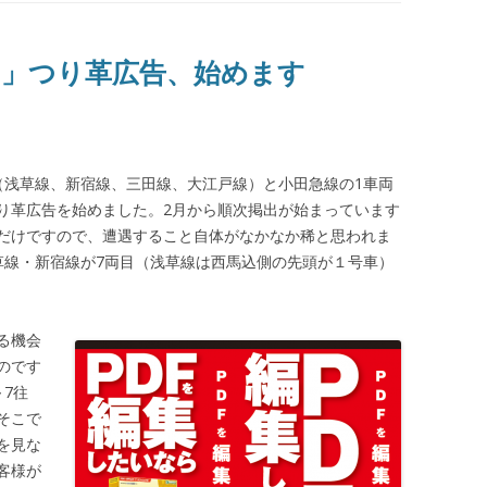
」つり革広告、始めます
（浅草線、新宿線、三田線、大江戸線）と小田急線の1車両
り革広告を始めました。2月から順次掲出が始まっています
だけですので、遭遇すること自体がなかなか稀と思われま
草線・新宿線が7両目（浅草線は西馬込側の先頭が１号車）
る機会
のです
7往
そこで
を見な
客様が