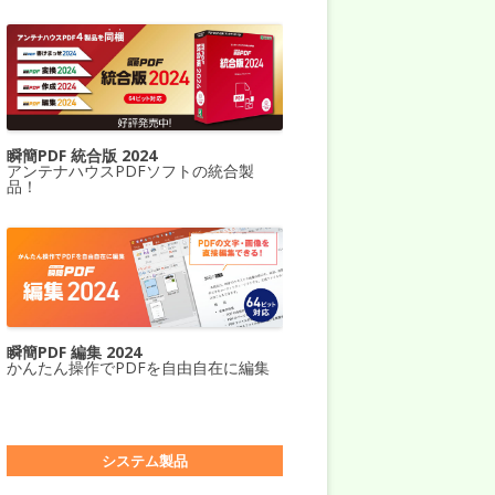
瞬簡PDF 統合版 2024
アンテナハウスPDFソフトの統合製
品！
瞬簡PDF 編集 2024
かんたん操作でPDFを自由自在に編集
システム製品