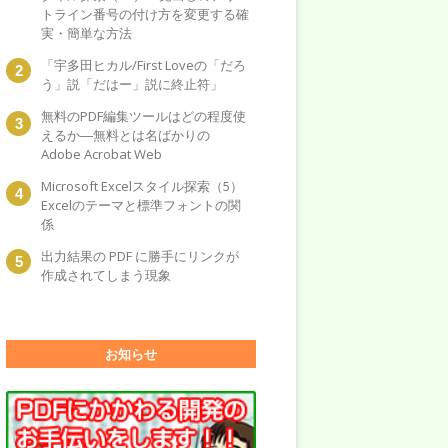
トライン番号の付け方を変更する確
実・簡単な方法
「宇多田ヒカル/First Loveの「だろ
う」説「だはー」説に終止符」
無料のPDF編集ツールはどの程度使
えるか―無料とは名ばかりの
Adobe Acrobat Web
Microsoft Excelスタイル探索（5）
Excelのテーマと標準フォントの関
係
出力結果の PDF に勝手にリンクが
作成されてしまう現象
お知らせ