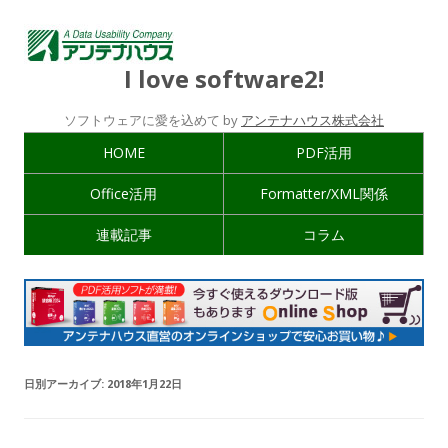
I love software2!
ソフトウェアに愛を込めて by
アンテナハウス株式会社
HOME
PDF活用
Office活用
Formatter/XML関係
連載記事
コラム
日別アーカイブ:
2018年1月22日