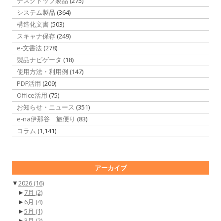
デスクトップ製品
(275)
システム製品
(364)
構造化文書
(503)
スキャナ保存
(249)
e-文書法
(278)
製品ナビゲータ
(18)
使用方法・利用例
(147)
PDF活用
(209)
Office活用
(75)
お知らせ・ニュース
(351)
e-na伊那谷 旅便り
(83)
コラム
(1,141)
アーカイブ
▼
2026
(16)
►
7月
(2)
►
6月
(4)
►
5月
(1)
►
3月
(2)