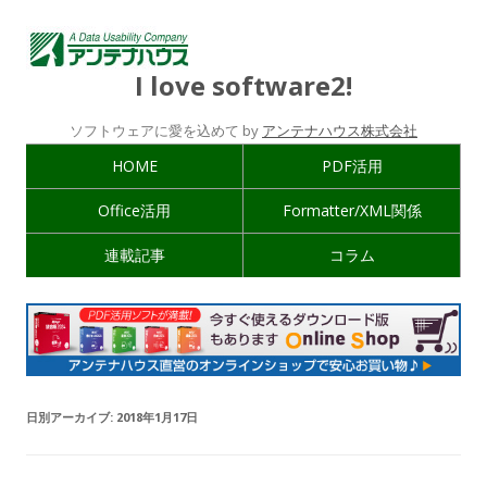
I love software2!
ソフトウェアに愛を込めて by
アンテナハウス株式会社
HOME
PDF活用
Office活用
Formatter/XML関係
連載記事
コラム
日別アーカイブ:
2018年1月17日