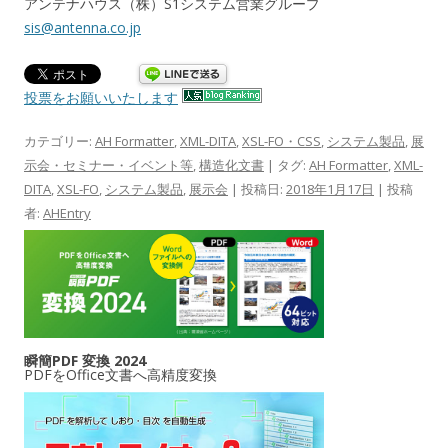
アンテナハウス（株）S1システム営業グループ
sis@antenna.co.jp
投票をお願いいたします
カテゴリー:
AH Formatter
,
XML-DITA
,
XSL-FO・CSS
,
システム製品
,
展
示会・セミナー・イベント等
,
構造化文書
| タグ:
AH Formatter
,
XML-
DITA
,
XSL-FO
,
システム製品
,
展示会
| 投稿日:
2018年1月17日
|
投稿
者:
AHEntry
瞬簡PDF 変換 2024
PDFをOffice文書へ高精度変換