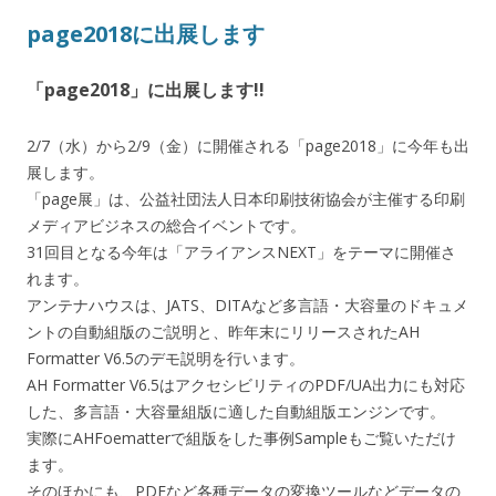
page2018に出展します
「page2018」に出展します!!
2/7（水）から2/9（金）に開催される「page2018」に今年も出
展します。
「page展」は、公益社団法人日本印刷技術協会が主催する印刷
メディアビジネスの総合イベントです。
31回目となる今年は「アライアンスNEXT」をテーマに開催さ
れます。
アンテナハウスは、JATS、DITAなど多言語・大容量のドキュメ
ントの自動組版のご説明と、昨年末にリリースされたAH
Formatter V6.5のデモ説明を行います。
AH Formatter V6.5はアクセシビリティのPDF/UA出力にも対応
した、多言語・大容量組版に適した自動組版エンジンです。
実際にAHFoematterで組版をした事例Sampleもご覧いただけ
ます。
そのほかにも、PDFなど各種データの変換ツールなどデータの