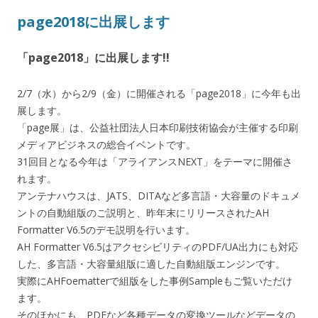
page2018に出展します
「page2018」に出展します!!
2/7（水）から2/9（金）に開催される「page2018」に今年も出
展します。
「page展」は、公益社団法人日本印刷技術協会が主催する印刷
メディアビジネスの総合イベントです。
31回目となる今年は「アライアンスNEXT」をテーマに開催さ
れます。
アンテナハウスは、JATS、DITAなど多言語・大容量のドキュメ
ントの自動組版のご説明と、昨年末にリリースされたAH
Formatter V6.5のデモ説明を行います。
AH Formatter V6.5はアクセシビリティのPDF/UA出力にも対応
した、多言語・大容量組版に適した自動組版エンジンです。
実際にAHFoematterで組版をした事例Sampleもご覧いただけ
ます。
そのほかにも、PDFなど各種データの変換ツールなどデータの