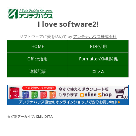
I love software2!
ソフトウェアに愛を込めて by
アンテナハウス株式会社
HOME
PDF活用
Office活用
Formatter/XML関係
連載記事
コラム
タグ別アーカイブ:
XML-DITA