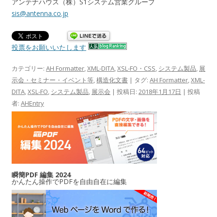
アンテナハウス（株）S1システム営業グループ
sis@antenna.co.jp
投票をお願いいたします
カテゴリー:
AH Formatter
,
XML-DITA
,
XSL-FO・CSS
,
システム製品
,
展
示会・セミナー・イベント等
,
構造化文書
| タグ:
AH Formatter
,
XML-
DITA
,
XSL-FO
,
システム製品
,
展示会
| 投稿日:
2018年1月17日
|
投稿
者:
AHEntry
瞬簡PDF 編集 2024
かんたん操作でPDFを自由自在に編集