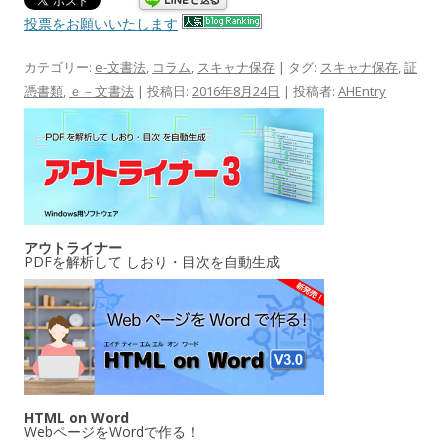
投票をお願いいたします
カテゴリー:
e-文書法
,
コラム
,
スキャナ保存
| タグ:
スキャナ保存
,
証
憑書類
,
ｅ－文書法
| 投稿日:
2016年8月24日
|
投稿者:
AHEntry
アウトライナー
PDFを解析して しおり・目次を自動生成
HTML on Word
WebページをWordで作る！