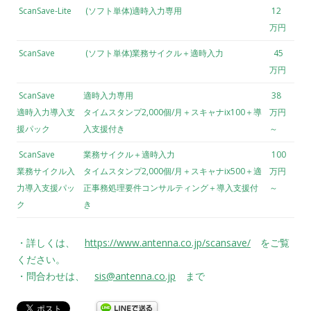
ScanSave-Lite
(ソフト単体)適時入力専用
12
万円
ScanSave
(ソフト単体)業務サイクル＋適時入力
45
万円
ScanSave
適時入力専用
38
適時入力導入支
タイムスタンプ2,000個/月＋スキャナix100＋導
万円
援パック
入支援付き
～
ScanSave
業務サイクル＋適時入力
100
業務サイクル入
タイムスタンプ2,000個/月＋スキャナix500＋適
万円
力導入支援パッ
正事務処理要件コンサルティング＋導入支援付
～
ク
き
・詳しくは、
https://www.antenna.co.jp/scansave/
をご覧
ください。
・問合わせは、
sis@antenna.co.jp
まで