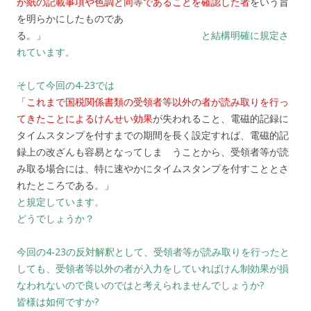
が紙の記載事項や色調と同等であることを確認した者
をいう旨
を明らかにしたものであ
る。」
と結構明確に規定さ
れています。
そして今回の4-23では
「
これまで国税関係書類の受領者等以外の者が読み取りを行っ
てきたことによるけんせい効果
が失われること、電磁的記録に
タイムスタンプを付すまでの期間を長く設定すれば、電磁的記
録上の改ざんも容易となってしま うことから、受領者等が読
み取る場合には、特に速やかにタイムスタンプを付すこととさ
れたところである。」
と規定しています。
どうでしょうか？
今回の4-23の反対解釈として、受領者等が読み取りを行ったと
しても、受領者等以外の者が入力をしていればけん制効果が損
なわれないので良いのではと考えられませんでしょうか?
皆様は如何ですか?