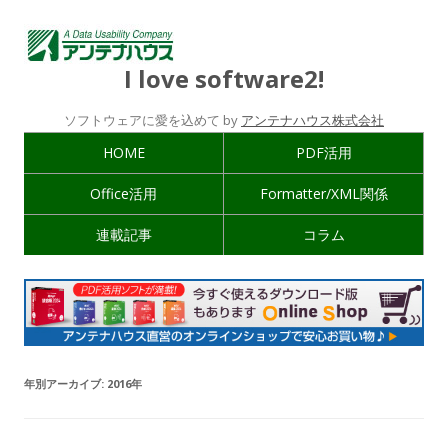
I love software2!
ソフトウェアに愛を込めて by
アンテナハウス株式会社
HOME
PDF活用
Office活用
Formatter/XML関係
連載記事
コラム
年別アーカイブ:
2016年