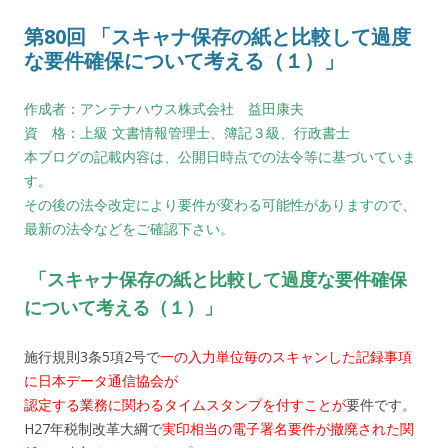
第80回 「スキャナ保存の紙と比較して過度
な要件確保について考える（１）」
作成者：アンテナハウス株式会社 益田康夫
資 格：上級 文書情報管理士、簿記３級、行政書士
本ブログの記載内容は、公開日時点での法令等に基づいていま
す。
その後の法令改定により要件が変わる可能性がありますので、
最新の法令などをご確認下さい。
「スキャナ保存の紙と比較して過度な要件確保
について考える（１）」
施行規則3条5項2号で
一の入力単位毎のスキャンした記録事項
に日本データ通信協会が
認定する業務に関わるタイムスタンプを付すことが
要件です。
H27年税制改革大綱で
実印相当の電子署名要件が撤廃された関