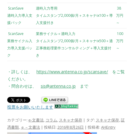
ScanSave
適時入力専用
38
適時入力導入支
タイムスタンプ2,000個/月＋スキャナix100＋導
万円
援パック
入支援付き
～
ScanSave
業務サイクル＋適時入力
100
業務サイクル入
タイムスタンプ2,000個/月＋スキャナix500＋適
万円
力導入支援パッ
正事務処理要件コンサルティング＋導入支援付
～
ク
き
・詳しくは、
https://www.antenna.co.jp/scansave/
をご覧
ください。
・問合わせは、
sis@antenna.co.jp
まで
投票をお願いいたします
カテゴリー:
e-文書法
,
コラム
,
スキャナ保存
| タグ:
スキャナ保存
,
証
憑書類
,
ｅ－文書法
| 投稿日:
2016年8月26日
|
投稿者:
AHEntry