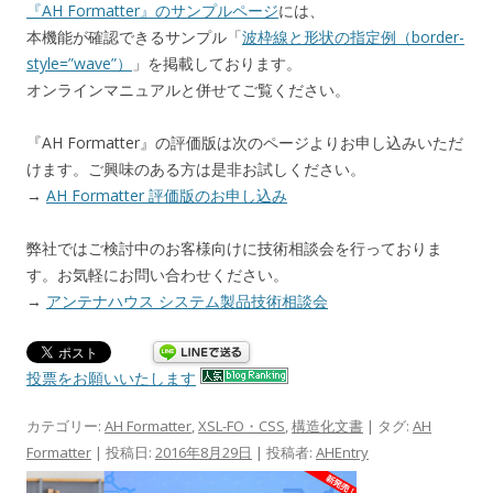
『AH Formatter』のサンプルページ
には、
本機能が確認できるサンプル「
波枠線と形状の指定例（border-
style=”wave”）
」を掲載しております。
オンラインマニュアルと併せてご覧ください。
『AH Formatter』の評価版は次のページよりお申し込みいただ
けます。ご興味のある方は是非お試しください。
→
AH Formatter 評価版のお申し込み
弊社ではご検討中のお客様向けに技術相談会を行っておりま
す。お気軽にお問い合わせください。
→
アンテナハウス システム製品技術相談会
投票をお願いいたします
カテゴリー:
AH Formatter
,
XSL-FO・CSS
,
構造化文書
| タグ:
AH
Formatter
| 投稿日:
2016年8月29日
|
投稿者:
AHEntry