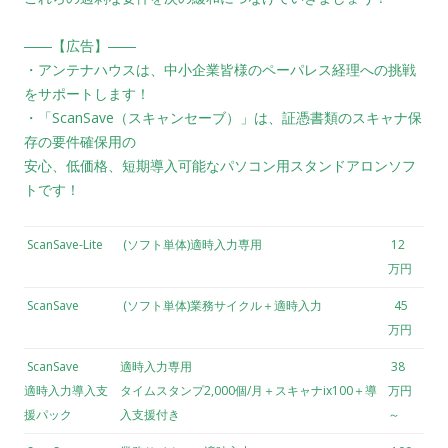
――【広告】――
・アンテナハウスは、中小企業皆様のペーパレス経理への挑戦
をサポートします！
・「ScanSave（スキャンセーブ）」は、証憑書類のスキャナ保
存の要件確保用の
安心、低価格、短期導入可能なパソコン用スタンドアロンソフ
トです！
ScanSave-Lite
(ソフト単体)適時入力専用
12
万円
ScanSave
(ソフト単体)業務サイクル＋適時入力
45
万円
ScanSave
適時入力専用
38
適時入力導入支
タイムスタンプ2,000個/月＋スキャナix100＋導
万円
援パック
入支援付き
～