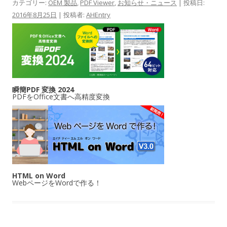
カテゴリー:
OEM 製品
,
PDF Viewer
,
お知らせ・ニュース
| 投稿日:
2016年8月25日
|
投稿者:
AHEntry
瞬簡PDF 変換 2024
PDFをOffice文書へ高精度変換
HTML on Word
WebページをWordで作る！