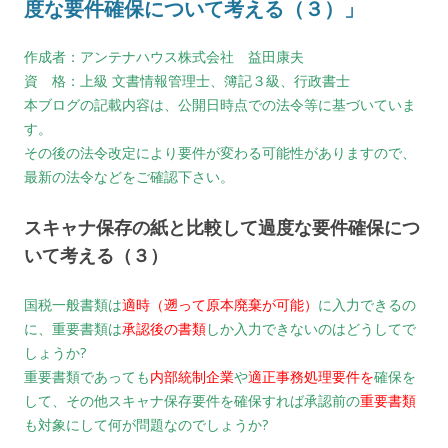
度な要件確保について考える（３）」
作成者：アンテナハウス株式会社 益田康夫
資 格：上級 文書情報管理士、簿記３級、行政書士
本ブログの記載内容は、公開日時点での法令等に基づいていま
す。
その後の法令改定により要件が変わる可能性がありますので、
最新の法令などをご確認下さい。
スキャナ保存の紙と比較して過度な要件確保につ
いて考える（３）
国税一般書類は
適時（遡って原本廃棄が可能）
に入力できるの
に、重要書類は
承認後の書類
しか入力できないのはどうしてで
しょうか?
重要書類であっても
内部統制企業
や
適正事務処理要件を
確保を
して、その他スキャナ保存要件を確保すれば
承認前の
重要書類
も対象にして何が問題なのでしょうか?