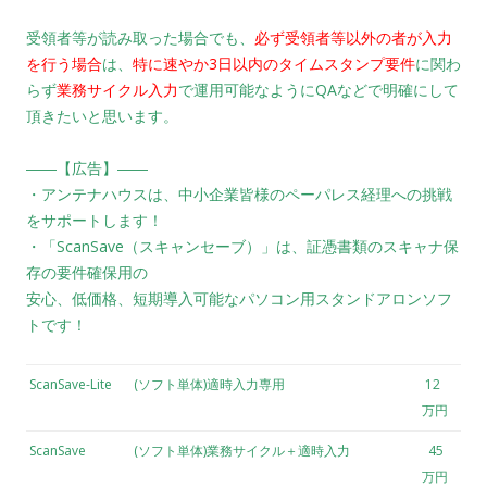
受領者等が読み取った場合でも、
必ず受領者等以外の者が入力
を行う場合
は、
特に速やか3日以内のタイムスタンプ要件
に関わ
らず
業務サイクル入力
で運用可能なようにQAなどで明確にして
頂きたいと思います。
――【広告】――
・アンテナハウスは、中小企業皆様のペーパレス経理への挑戦
をサポートします！
・「ScanSave（スキャンセーブ）」は、証憑書類のスキャナ保
存の要件確保用の
安心、低価格、短期導入可能なパソコン用スタンドアロンソフ
トです！
ScanSave-Lite
(ソフト単体)適時入力専用
12
万円
ScanSave
(ソフト単体)業務サイクル＋適時入力
45
万円