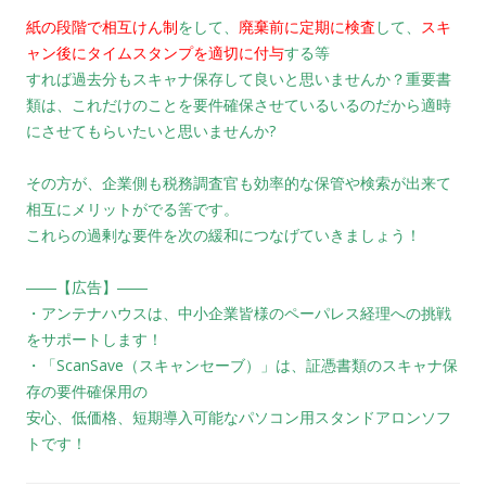
紙の段階で相互けん制
をして、
廃棄前に定期に検査
して、
スキ
ャン後にタイムスタンプを適切に付与
する等
すれば過去分もスキャナ保存して良いと思いませんか？重要書
類は、これだけのことを要件確保させているいるのだから適時
にさせてもらいたいと思いませんか?
その方が、企業側も税務調査官も効率的な保管や検索が出来て
相互にメリットがでる筈です。
これらの過剰な要件を次の緩和につなげていきましょう！
――【広告】――
・アンテナハウスは、中小企業皆様のペーパレス経理への挑戦
をサポートします！
・「ScanSave（スキャンセーブ）」は、証憑書類のスキャナ保
存の要件確保用の
安心、低価格、短期導入可能なパソコン用スタンドアロンソフ
トです！