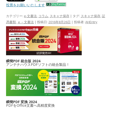
投票をお願いいたします
カテゴリー:
e-文書法
,
コラム
,
スキャナ保存
| タグ:
スキャナ保存
,
証
憑書類
,
ｅ－文書法
| 投稿日:
2016年8月26日
|
投稿者:
AHEntry
瞬簡PDF 統合版 2024
アンテナハウスPDFソフトの統合製品！
瞬簡PDF 変換 2024
PDFをOffice文書へ高精度変換