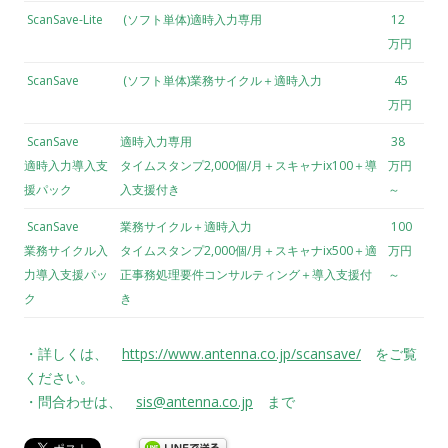
ScanSave-Lite
(ソフト単体)適時入力専用
12
万円
ScanSave
(ソフト単体)業務サイクル＋適時入力
45
万円
ScanSave
適時入力専用
38
適時入力導入支
タイムスタンプ2,000個/月＋スキャナix100＋導
万円
援パック
入支援付き
～
ScanSave
業務サイクル＋適時入力
100
業務サイクル入
タイムスタンプ2,000個/月＋スキャナix500＋適
万円
力導入支援パッ
正事務処理要件コンサルティング＋導入支援付
～
ク
き
・詳しくは、
https://www.antenna.co.jp/scansave/
をご覧
ください。
・問合わせは、
sis@antenna.co.jp
まで