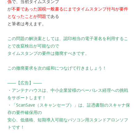
係
で、当初タイムスタンプ
が
不要であった国税一般書るにまでタイムスタンプ付与が要件
となったことが問題
である
と筆者は考えます。
この問題の解決案としては、認印相当の電子署名を利用するこ
とで改竄検出が可能なので
タイムスタンプの要件は撤廃すべきです。
この撤廃要求を次の緩和につなげて行きましょう！
――【広告】――
・アンテナハウスは、中小企業皆様のペーパレス経理への挑戦
をサポートします！
・「ScanSave（スキャンセーブ）」は、証憑書類のスキャナ保
存の要件確保用の
安心、低価格、短期導入可能なパソコン用スタンドアロンソフ
トです！