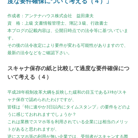
度な要件確保について考える（４）」
作成者：アンテナハウス株式会社 益田康夫
資 格：上級 文書情報管理士、簿記３級、行政書士
本ブログの記載内容は、公開日時点での法令等に基づいていま
す。
その後の法令改定により要件が変わる可能性がありますので、
最新の法令などをご確認下さい。
スキャナ保存の紙と比較して過度な要件確保につ
いて考える（４）
平成28年税制改革大綱を反映した緩和の目玉であるｽﾏﾎがスキ
ャナ保存で認められたわけですが、
皆様は「特に速やか3日以内にタイムスタンプ」の要件をどのよ
うに感じておれれますでしょうか？
これは業務でスマホ等を利用されている企業には相当のメリッ
トがあると思われますが、
逆にスマホ等の利用が無い企業では、受領者がスキャンする際