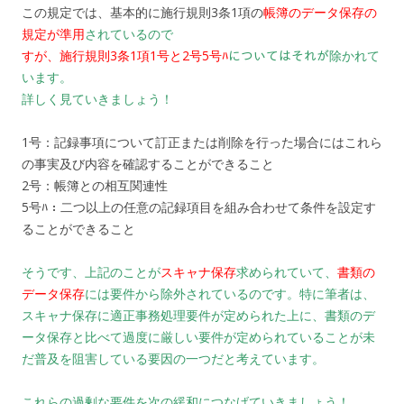
この規定では、基本的に施行規則3条1項の
帳簿のデータ保存の
規定が準用
されているので
すが、施行規則3条1項1号と2号5号ﾊ
についてはそれが除かれて
います。
詳しく見ていきましょう！
1号：記録事項について訂正または削除を行った場合にはこれら
の事実及び内容を確認することができること
2号：帳簿との相互関連性
5号ﾊ：二つ以上の任意の記録項目を組み合わせて条件を設定す
ることができること
そうです、上記のことが
スキャナ保存
求められていて、
書類の
データ保存
には要件から除外されているのです。特に筆者は、
スキャナ保存に適正事務処理要件が定められた上に、書類のデ
ータ保存と比べて過度に厳しい要件が定められていることが未
だ普及を阻害している要因の一つだと考えています。
これらの過剰な要件を次の緩和につなげていきましょう！