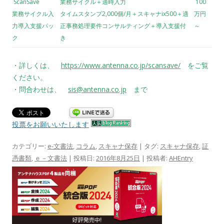
ScanSave
業務サイクル＋適時入力
100
業務サイクル入
タイムスタンプ2,000個/月＋スキャナix500＋適
万円
力導入支援パッ
正事務処理要件コンサルティング＋導入支援付
～
ク
き
・詳しくは、
https://www.antenna.co.jp/scansave/
をご覧
ください。
・問合わせは、
sis@antenna.co.jp
まで
投票をお願いいたします
カテゴリー:
e-文書法
,
コラム
,
スキャナ保存
| タグ:
スキャナ保存
,
証
憑書類
,
ｅ－文書法
| 投稿日:
2016年8月25日
|
投稿者:
AHEntry