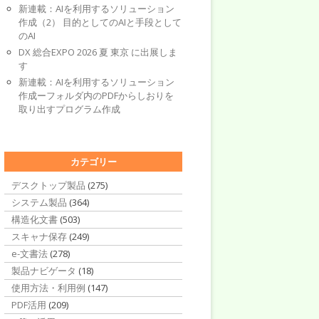
新連載：AIを利用するソリューション
作成（2） 目的としてのAIと手段として
のAI
DX 総合EXPO 2026 夏 東京 に出展しま
す
新連載：AIを利用するソリューション
作成ーフォルダ内のPDFからしおりを
取り出すプログラム作成
カテゴリー
デスクトップ製品
(275)
システム製品
(364)
構造化文書
(503)
スキャナ保存
(249)
e-文書法
(278)
製品ナビゲータ
(18)
使用方法・利用例
(147)
PDF活用
(209)