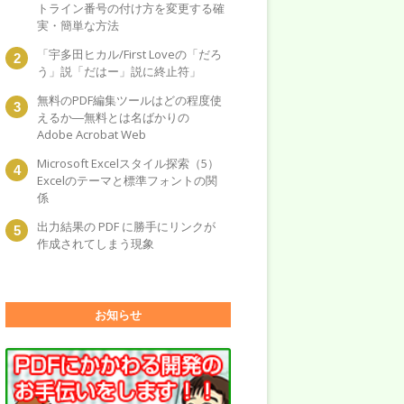
トライン番号の付け方を変更する確
実・簡単な方法
「宇多田ヒカル/First Loveの「だろ
う」説「だはー」説に終止符」
無料のPDF編集ツールはどの程度使
えるか―無料とは名ばかりの
Adobe Acrobat Web
Microsoft Excelスタイル探索（5）
Excelのテーマと標準フォントの関
係
出力結果の PDF に勝手にリンクが
作成されてしまう現象
お知らせ