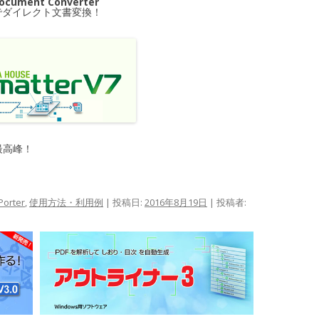
Document Converter
でダイレクト文書変換！
最高峰！
Porter
,
使用方法・利用例
| 投稿日:
2016年8月19日
|
投稿者: