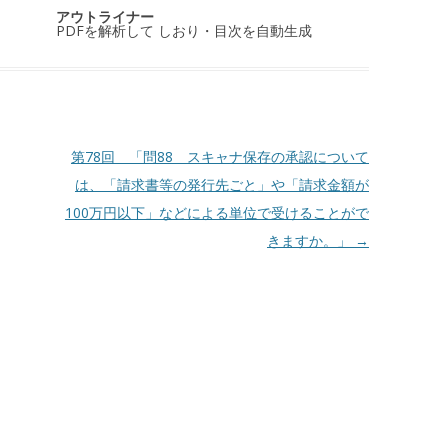
アウトライナー
PDFを解析して しおり・目次を自動生成
第78回 「問88 スキャナ保存の承認について
は、「請求書等の発行先ごと」や「請求金額が
100万円以下」などによる単位で受けることがで
きますか。」
→