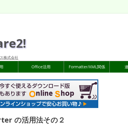
are2!
ス株式会社
活用
Office活用
Formatter/XML関係
nverter の活用法その２