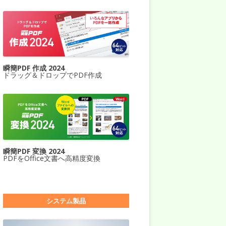
瞬簡PDF 作成 2024
ドラッグ＆ドロップでPDF作成
瞬簡PDF 変換 2024
PDFをOffice文書へ高精度変換
システム製品