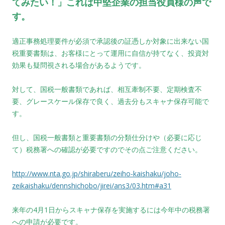
てみたい！」これは中堅企業の担当役員様の声で
す。
適正事務処理要件が必須で承認後の証憑しか対象に出来ない国
税重要書類は、お客様にとって運用に自信が持てなく、投資対
効果も疑問視される場合があるようです。
対して、国税一般書類であれば、相互牽制不要、定期検査不
要、グレースケール保存で良く、過去分もスキャナ保存可能で
す。
但し、国税一般書類と重要書類の分類仕分けや（必要に応じ
て）税務署への確認が必要ですのでその点ご注意ください。
http://www.nta.go.jp/shiraberu/zeiho-kaishaku/joho-
zeikaishaku/dennshichobo/jirei/ans3/03.htm#a31
来年の4月1日からスキャナ保存を実施するには今年中の税務署
への申請が必要です。