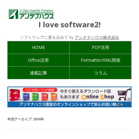
I love software2!
ソフトウェアに愛を込めて by
アンテナハウス株式会社
HOME
PDF活用
Office活用
Formatter/XML関係
連載記事
コラム
年別アーカイブ:
2016年