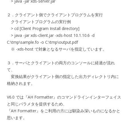
> java -jar xds-server.jar
２．クライアント側でクライアントプログラムを実行
クライアントプログラムの実行例
> cd [Client Program Install directory]
> java -jar xds-client.jar -xds-host 10.1.10.6 -d
C:\tmp\sample.fo -o C:\tmp\output.pdf
※ -xds-host で対象となるサーバを指定しています。
３．サーバとクライアントの両方のコンソールに経過が流れ
て、
変換結果がクライアント側の指定した出力ディレクトリ内に
格納されます。
V6.0 では『AH Formatter』のコマンドラインインターフェイス
と同じパラメタを提供するため、
『AH Formatter』をご利用の方には馴染み深いものになるかと
思います。