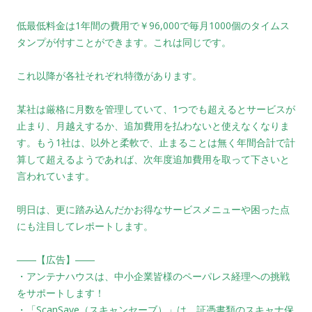
低最低料金は1年間の費用で￥96,000で毎月1000個のタイムス
タンプが付すことができます。これは同じです。
これ以降が各社それぞれ特徴があります。
某社は厳格に月数を管理していて、1つでも超えるとサービスが
止まり、月越えするか、追加費用を払わないと使えなくなりま
す。もう1社は、以外と柔軟で、止まることは無く年間合計で計
算して超えるようであれば、次年度追加費用を取って下さいと
言われています。
明日は、更に踏み込んだかお得なサービスメニューや困った点
にも注目してレポートします。
――【広告】――
・アンテナハウスは、中小企業皆様のペーパレス経理への挑戦
をサポートします！
・「ScanSave（スキャンセーブ）」は、証憑書類のスキャナ保