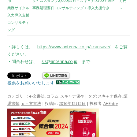
用
タイムスタンプ2,000個/月＋スキャナix500＋適正
万円
業務サイクル
事務処理要件コンサルティング＋導入支援付き
～
入力導入支援
コンサルティ
ング
・詳しくは、
https://www.antenna.co.jp/scansave/
をご覧
ください。
・問合わせは、
sis@antenna.co.jp
まで
投票をお願いいたします
カテゴリー:
e-文書法
,
コラム
,
スキャナ保存
| タグ:
スキャナ保存
,
証
憑書類
,
ｅ－文書法
| 投稿日:
2016年12月5日
|
投稿者:
AHEntry