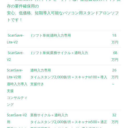
存の要件確保用の
安心、低価格、短期導入可能なパソコン用スタンドアロンソフ
トです！
ScanSave-
(ソフト単体)適時入力専用
18
Lite-V2
万円
ScanSave-
(ソフト単体)業務サイクル＋適時入力
68
V2
万円
ScanSave-
適時入力専用
26
Lite-V2用
タイムスタンプ2,000個/月＋スキャナix100＋導入
万円
適時入力導入
支援付き
～
支援
コンサルティ
ング
ScanSave-V2
業務サイクル＋適時入力
32
用
タイムスタンプ2,000個/月＋スキャナix500＋適正
万円