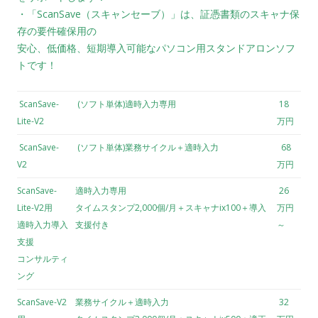
・「ScanSave（スキャンセーブ）」は、証憑書類のスキャナ保
存の要件確保用の
安心、低価格、短期導入可能なパソコン用スタンドアロンソフ
トです！
ScanSave-
(ソフト単体)適時入力専用
18
Lite-V2
万円
ScanSave-
(ソフト単体)業務サイクル＋適時入力
68
V2
万円
ScanSave-
適時入力専用
26
Lite-V2用
タイムスタンプ2,000個/月＋スキャナix100＋導入
万円
適時入力導入
支援付き
～
支援
コンサルティ
ング
ScanSave-V2
業務サイクル＋適時入力
32