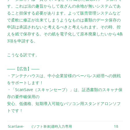
す。これは法の趣旨からして改ざんの余地が無いシステムであ
ること担保する必要があります。よって販売管理システムなど
で柔軟に修正が出来てしまうようなものは書類のデータ保存の
申請は承認されないと考えるべきと考えられます。その時、控
えを紙で保存する。その紙を電子化して原本廃棄したいから4条
3項を申請する。
こうなる訳です。
――【広告】――
・アンテナハウスは、中小企業皆様のペーパレス経理への挑戦
をサポートします！
・「ScanSave（スキャンセーブ）」は、証憑書類のスキャナ保
存の要件確保用の
安心、低価格、短期導入可能なパソコン用スタンドアロンソフ
トです！
ScanSave-
(ソフト単体)適時入力専用
18