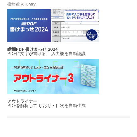
投稿者:
AHEntry
瞬簡PDF 書けまっせ 2024
PDFに文字が書ける！ 入力欄を自動認識
アウトライナー
PDFを解析して しおり・目次を自動生成