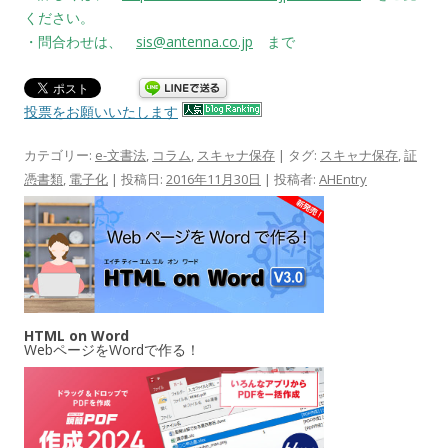
ください。
・問合わせは、
sis@antenna.co.jp
まで
投票をお願いいたします
カテゴリー:
e-文書法
,
コラム
,
スキャナ保存
| タグ:
スキャナ保存
,
証
憑書類
,
電子化
| 投稿日:
2016年11月30日
|
投稿者:
AHEntry
HTML on Word
WebページをWordで作る！