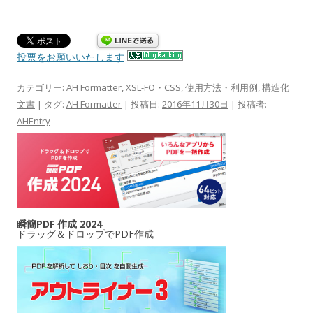
投票をお願いいたします
カテゴリー:
AH Formatter
,
XSL-FO・CSS
,
使用方法・利用例
,
構造化
文書
| タグ:
AH Formatter
| 投稿日:
2016年11月30日
|
投稿者:
AHEntry
瞬簡PDF 作成 2024
ドラッグ＆ドロップでPDF作成