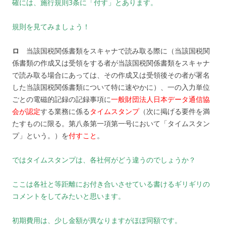
確には、施行規則3条に「付す」とあります。
規則を見てみましょう！
ロ
当該国税関係書類をスキャナで読み取る際に（当該国税関
係書類の作成又は受領をする者が当該国税関係書類をスキャナ
で読み取る場合にあっては、その作成又は受領後その者が署名
した当該国税関係書類について特に速やかに）、一の入力単位
ごとの電磁的記録の記録事項に
一般財団法人日本データ通信協
会が認定
する業務に係る
タイムスタンプ
（次に掲げる要件を満
たすものに限る。第八条第一項第一号において「タイムスタン
プ」という。）を
付すこと
。
ではタイムスタンプは、各社何がどう違うのでしょうか？
ここは各社と等距離にお付き合いさせている書けるギリギリの
コメントをしてみたいと思います。
初期費用は、少し金額が異なりますがほぼ同額です。