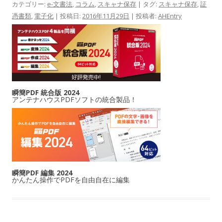
カテゴリー:
e-文書法
,
コラム
,
スキャナ保存
| タグ:
スキャナ保存
,
証
憑書類
,
電子化
| 投稿日:
2016年11月29日
|
投稿者:
AHEntry
瞬簡PDF 統合版 2024
アンテナハウスPDFソフトの統合製品！
瞬簡PDF 編集 2024
かんたん操作でPDFを自由自在に編集