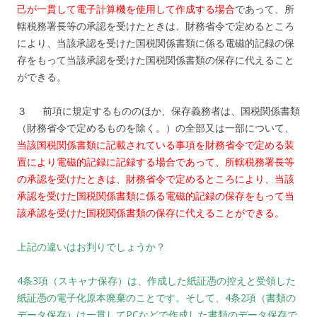
己が一貫して電子計算機を使用して作成する場合
であって、所
轄税務署長等の承認を受けたときは、財務省令で定めるところ
により、当該承認を受けた国税関係書類に係る電磁的記録の保
存をもって当該承認を受けた国税関係書類の保存に代えること
ができる。
３ 前項に規定するもののほか、保存義務者は、国税関係書類
（財務省令で定めるものを除く。）の全部又は一部について、
当該国税関係書類に記載されている事項を財務省令で定める装
置により電磁的記録に記録する場合であって、所轄税務署長等
の承認を受けたときは、財務省令で定めるところにより、当該
承認を受けた国税関係書類に係る電磁的記録の保存をもって当
該承認を受けた国税関係書類の保存に代えることができる。
上記の違いはお判りでしょうか？
4条3項（スキャナ保存）は、作成した紙証憑の控えと受領した
紙証憑の電子化原本廃棄のことです。そして、4条2項（書類の
データ保存）は一貫してPCなどで作成した書類のデータ保存で