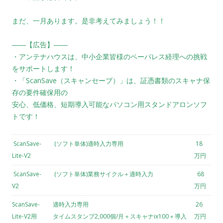
まだ、一月あります。是非考えてみましょう！！
――【広告】――
・アンテナハウスは、中小企業皆様のペーパレス経理への挑戦
をサポートします！
・「ScanSave（スキャンセーブ）」は、証憑書類のスキャナ保
存の要件確保用の
安心、低価格、短期導入可能なパソコン用スタンドアロンソフ
トです！
ScanSave-
(ソフト単体)適時入力専用
18
Lite-V2
万円
ScanSave-
(ソフト単体)業務サイクル＋適時入力
68
V2
万円
ScanSave-
適時入力専用
26
Lite-V2用
タイムスタンプ2,000個/月＋スキャナix100＋導入
万円