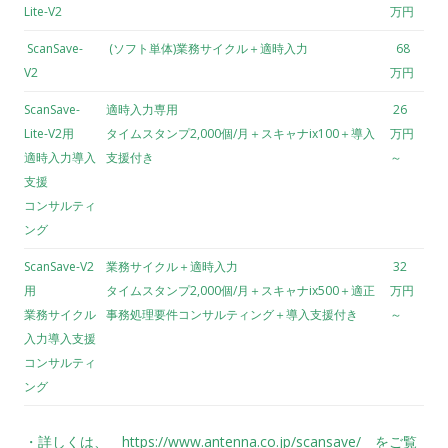
Lite-V2
万円
ScanSave-
(ソフト単体)業務サイクル＋適時入力
68
V2
万円
ScanSave-
適時入力専用
26
Lite-V2用
タイムスタンプ2,000個/月＋スキャナix100＋導入
万円
適時入力導入
支援付き
～
支援
コンサルティ
ング
ScanSave-V2
業務サイクル＋適時入力
32
用
タイムスタンプ2,000個/月＋スキャナix500＋適正
万円
業務サイクル
事務処理要件コンサルティング＋導入支援付き
～
入力導入支援
コンサルティ
ング
・詳しくは、
https://www.antenna.co.jp/scansave/
をご覧