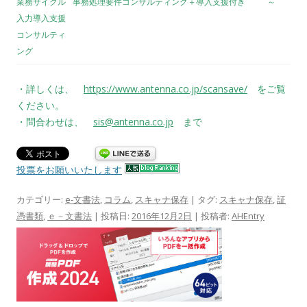
業務サイクル
事務処理要件コンサルティング＋導入支援付き
～
入力導入支援
コンサルティ
ング
・詳しくは、
https://www.antenna.co.jp/scansave/
をご覧
ください。
・問合わせは、
sis@antenna.co.jp
まで
投票をお願いいたします
カテゴリー:
e-文書法
,
コラム
,
スキャナ保存
| タグ:
スキャナ保存
,
証
憑書類
,
ｅ－文書法
| 投稿日:
2016年12月2日
|
投稿者:
AHEntry