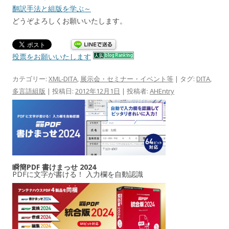
翻訳手法と組版を学ぶ～
どうぞよろしくお願いいたします。
投票をお願いいたします
カテゴリー:
XML-DITA
,
展示会・セミナー・イベント等
| タグ:
DITA
,
多言語組版
| 投稿日:
2012年12月1日
|
投稿者:
AHEntry
瞬簡PDF 書けまっせ 2024
PDFに文字が書ける！ 入力欄を自動認識