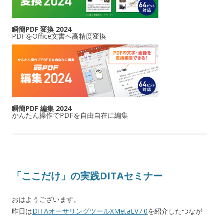
瞬簡PDF 変換 2024
PDFをOffice文書へ高精度変換
瞬簡PDF 編集 2024
かんたん操作でPDFを自由自在に編集
「ここだけ」の実践DITAセミナー
おはようございます。
昨日は
DITAオーサリングツールXMetaLV7.0
を紹介したつなが