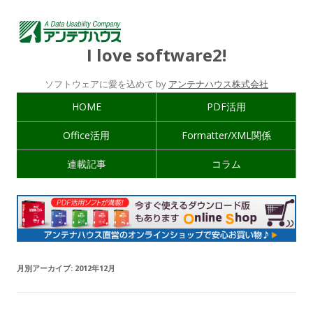
I love software2!
ソフトウェアに愛を込めて by
アンテナハウス株式会社
HOME
PDF活用
Office活用
Formatter/XML関係
連載記事
コラム
月別アーカイブ:
2012年12月