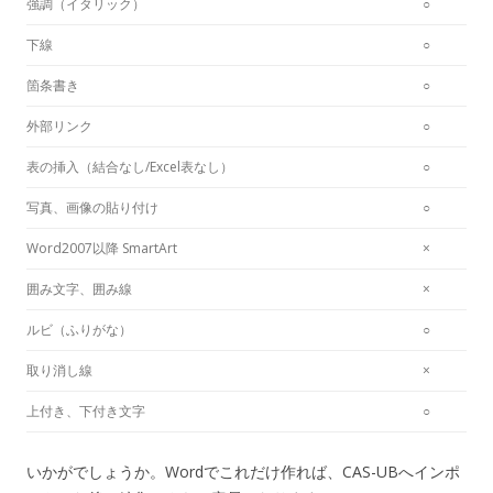
強調（イタリック）
○
下線
○
箇条書き
○
外部リンク
○
表の挿入（結合なし/Excel表なし）
○
写真、画像の貼り付け
○
Word2007以降 SmartArt
×
囲み文字、囲み線
×
ルビ（ふりがな）
○
取り消し線
×
上付き、下付き文字
○
いかがでしょうか。Wordでこれだけ作れば、CAS-UBへインポ