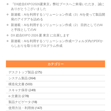
『DX総合EXPO2026夏東京』弊社ブースへご来場いただき、誠に
ありがとうございました
新連載：AIを利用するソリューション作成（3）AIを使って製品開
発のアイデアを詰める
新連載：AIを利用するソリューション作成（2） 目的としてのAI
と手段としてのAI
DX 総合EXPO 2026 夏 東京 に出展します
新連載：AIを利用するソリューション作成ーフォルダ内のPDFか
らしおりを取り出すプログラム作成
カテゴリー
デスクトップ製品
(275)
システム製品
(364)
構造化文書
(503)
スキャナ保存
(249)
e-文書法
(278)
製品ナビゲータ
(18)
使用方法・利用例
(147)