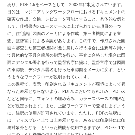
あり、PDF 1.6をベースとして、2008年に制定されています。
目的はエンジニアリングワークフローにおけるドキュメントの
確実な作成、交換、レビューを可能とすること。具体的な例と
して、仕様書内のユースケースに上げられている項目の一つ
に、住宅設計図面のメーカによる作成、第三者機関による審
査、監督官庁による承認があります。この中で、作成された図
面を審査した第三者機関が差し戻しを行う場合に注釈等を用い
て具体的な不具合箇所の指示を行い、審査に合格した場合は図
面にデジタル署名を行って監督官庁に提出、監督官庁では図面
の承認後、デジタル署名を行った承認図をメーカに戻す、とい
うようなワークフローが説明されています。
この過程で、表示・印刷されるドキュメントが環境によって異
なった表示とならないよう、PDF/EにおいてもPDF/A、PDF/X
などと同様に、フォントの埋め込み、カラースペースの制限な
どが規定されます。また、上記ワークフローで登場しますよう
に、注釈の使用が許可されています。ただし、PDFの注釈に
は、ディスプレイ上では非表示となる、あるいは印刷時には印
刷対象外となる、といった機能が使用できますが、PDF/E-1で
はこのような機能の使用は許可されていません。