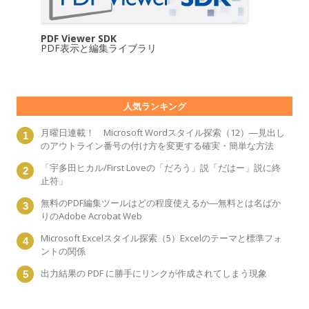
PDF Viewer SDK
PDF表示と編集ライブラリ
人気ランキング
月曜日連載！ Microsoft Wordスタイル探索（12）―見出し
のアウトライン番号の付け方を変更する確実・簡単な方法
「宇多田ヒカル/First Loveの「だろう」説「だはー」説に終
止符」
無料のPDF編集ツールはどの程度使えるか―無料とは名ばか
りのAdobe Acrobat Web
Microsoft Excelスタイル探索（5）Excelのテーマと標準フォ
ントの関係
出力結果の PDF に勝手にリンクが作成されてしまう現象