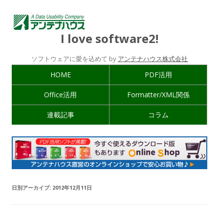
I love software2!
ソフトウェアに愛を込めて by
アンテナハウス株式会社
HOME
PDF活用
Office活用
Formatter/XML関係
連載記事
コラム
日別アーカイブ:
2012年12月11日