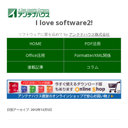
I love software2!
ソフトウェアに愛を込めて by
アンテナハウス株式会社
HOME
PDF活用
Office活用
Formatter/XML関係
連載記事
コラム
日別アーカイブ:
2012年12月5日