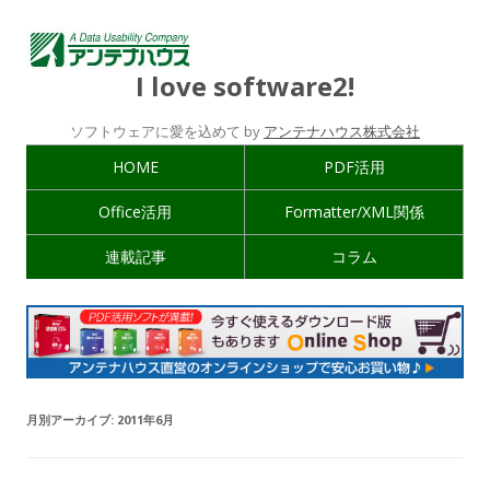
I love software2!
ソフトウェアに愛を込めて by
アンテナハウス株式会社
HOME
PDF活用
Office活用
Formatter/XML関係
連載記事
コラム
月別アーカイブ:
2011年6月