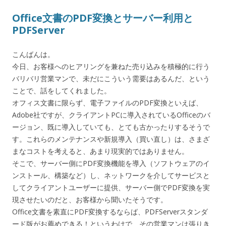
Office文書のPDF変換とサーバー利用と
PDFServer
こんばんは。
今日、お客様へのヒアリングを兼ねた売り込みを積極的に行う
バリバリ営業マンで、未だにこういう需要はあるんだ、という
ことで、話をしてくれました。
オフィス文書に限らず、電子ファイルのPDF変換といえば、
Adobe社ですが、クライアントPCに導入されているOfficeのバ
ージョン、既に導入していても、とても古かったりするそうで
す。これらのメンテナンスや新規導入（買い直し）は、さまざ
まなコストを考えると、あまり現実的ではありません。
そこで、サーバー側にPDF変換機能を導入（ソフトウェアのイ
ンストール、構築など）し、ネットワークを介してサービスと
してクライアントユーザーに提供、サーバー側でPDF変換を実
現させたいのだと、お客様から聞いたそうです。
Office文書を素直にPDF変換するならば、PDFServerスタンダ
ード版がお薦めできる！というわけで、その営業マンは張りき