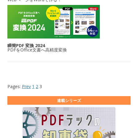
瞬簡PDF 変換 2024
PDFをOffice文書へ高精度変換
Pages:
Prev
1
2
3
連載シリーズ