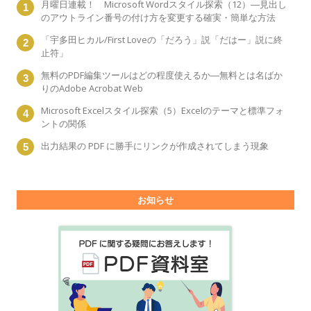
月曜日連載！ Microsoft Wordスタイル探索（12）―見出し
のアウトライン番号の付け方を変更する確実・簡単な方法
「宇多田ヒカル/First Loveの「だろう」説「だはー」説に終
止符」
無料のPDF編集ツールはどの程度使えるか―無料とは名ばか
りのAdobe Acrobat Web
Microsoft Excelスタイル探索（5）Excelのテーマと標準フォ
ントの関係
出力結果の PDF に勝手にリンクが作成されてしまう現象
お知らせ