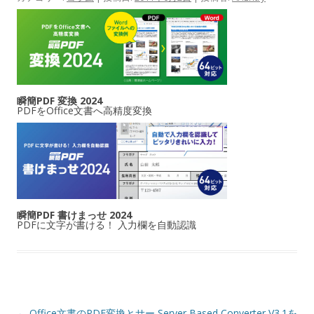
瞬簡PDF 変換 2024
PDFをOffice文書へ高精度変換
瞬簡PDF 書けまっせ 2024
PDFに文字が書ける！ 入力欄を自動認識
投稿ナビゲーション
←
Office文書のPDF変換とサー
Server Based Converter V3.1を