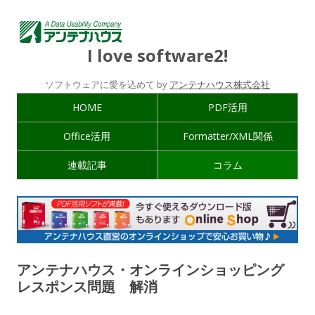
I love software2!
ソフトウェアに愛を込めて by
アンテナハウス株式会社
HOME
PDF活用
Office活用
Formatter/XML関係
連載記事
コラム
アンテナハウス・オンラインショッピング
レスポンス問題 解消