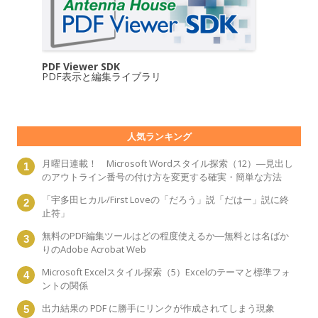
PDF Viewer SDK
PDF表示と編集ライブラリ
人気ランキング
月曜日連載！ Microsoft Wordスタイル探索（12）―見出し
のアウトライン番号の付け方を変更する確実・簡単な方法
「宇多田ヒカル/First Loveの「だろう」説「だはー」説に終
止符」
無料のPDF編集ツールはどの程度使えるか―無料とは名ばか
りのAdobe Acrobat Web
Microsoft Excelスタイル探索（5）Excelのテーマと標準フォ
ントの関係
出力結果の PDF に勝手にリンクが作成されてしまう現象