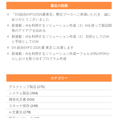
最近の投稿
『DX総合EXPO2026夏東京』弊社ブースへご来場いただき、誠に
ありがとうございました
新連載：AIを利用するソリューション作成（3）AIを使って製品開
発のアイデアを詰める
新連載：AIを利用するソリューション作成（2） 目的としてのAI
と手段としてのAI
DX 総合EXPO 2026 夏 東京 に出展します
新連載：AIを利用するソリューション作成ーフォルダ内のPDFか
らしおりを取り出すプログラム作成
カテゴリー
デスクトップ製品
(275)
システム製品
(364)
構造化文書
(503)
スキャナ保存
(249)
e-文書法
(278)