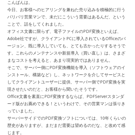
こんばんは。
今日、お客様へのヒアリングを兼ねた売り込みを積極的に行う
バリバリ営業マンで、未だにこういう需要はあるんだ、という
ことで、話をしてくれました。
オフィス文書に限らず、電子ファイルのPDF変換といえば、
Adobe社ですが、クライアントPCに導入されているOfficeのバ
ージョン、既に導入していても、とても古かったりするそうで
す。これらのメンテナンスや新規導入（買い直し）は、さまざ
まなコストを考えると、あまり現実的ではありません。
そこで、サーバー側にPDF変換機能を導入（ソフトウェアのイ
ンストール、構築など）し、ネットワークを介してサービスと
してクライアントユーザーに提供、サーバー側でPDF変換を実
現させたいのだと、お客様から聞いたそうです。
Office文書を素直にPDF変換するならば、PDFServerスタンダ
ード版がお薦めできる！というわけで、その営業マンは張りき
っていました。
サーバーサイドでのPDF変換ソフトについては、10年くらいの
歴史がありますが、まだまだ需要は望めるのだな、と改めて感
じます。