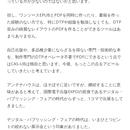
っている方が少ないのではないかと思います。
但し、ワンソースEPUBとPDFを同時に作ったり、書籍を作っ
た経験のない方でも、特にDTPや組版を勉強しなくても、DTP
並みの綺麗なレイアウトのPDFを作ることができるツールはあ
まりありません。
自己出版や、多品種少量にならざるを得ない専門・技術的な本
を、制作専門のDTPオペレータ不要でPDFにできるという点で
はCAS-UBは独自と思います。今後、もっとこの点をアピール
していきたいと考えています。
アンテナハウスは、ほそぼそに近いですが、継続することに意
味があると考えて、国際電子出版EXPOの前身であるデジタル・
パブリッシング・フェアの時代からずっと、1コマで出展をして
きました。
デジタル・パブリッシング・フェアの時代は、いまひとつピン
トの絞れない展示会という印象がありました。