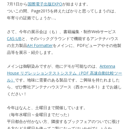
7月1日から
国際電子出版EXPO
が始まります。
ついこの間、Page2015を終えたばかりと思ってしまうのは、
年寄りの証拠でしょうか…。
さて、今年の展示会は（も）、書籍編集・制作Webサービス
CAS-UB
と、そのバックグラウンドで機能するアンテナハウス
の主力製品
AH Formatter
をメインに、PDFビューアやその他製
品等を展示・紹介します。
メインは御馴染みですが、他にデモが可能なのは、
Antenna
House リグレッションテストシステム（PDF 高速自動比較ツー
ル）
です。地味に需要のある製品です。ご興味を持たれました
ら、ぜひ弊社アンテナハウスブース（西ホール8-1）までお越し
ください！
今年はなんと、土曜日まで開催しています。
（毎年水曜日～金曜日までだった）
平日都合が付かない方、隣接するブックフェアのついでに覗け
る方など土曜日を使ってご覧になってはいかがでしょうか。