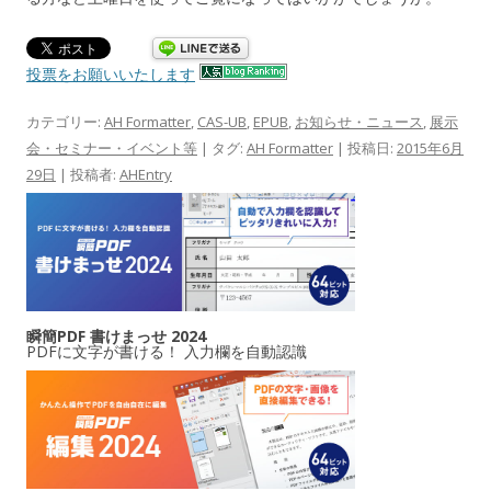
投票をお願いいたします
カテゴリー:
AH Formatter
,
CAS-UB
,
EPUB
,
お知らせ・ニュース
,
展示
会・セミナー・イベント等
| タグ:
AH Formatter
| 投稿日:
2015年6月
29日
|
投稿者:
AHEntry
瞬簡PDF 書けまっせ 2024
PDFに文字が書ける！ 入力欄を自動認識