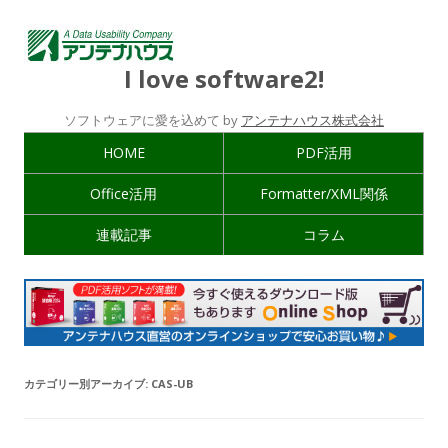
I love software2!
ソフトウェアに愛を込めて by
アンテナハウス株式会社
HOME
PDF活用
Office活用
Formatter/XML関係
連載記事
コラム
カテゴリー別アーカイブ:
CAS-UB