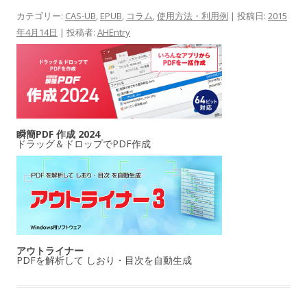
カテゴリー:
CAS-UB
,
EPUB
,
コラム
,
使用方法・利用例
| 投稿日:
2015
年4月14日
|
投稿者:
AHEntry
瞬簡PDF 作成 2024
ドラッグ＆ドロップでPDF作成
アウトライナー
PDFを解析して しおり・目次を自動生成