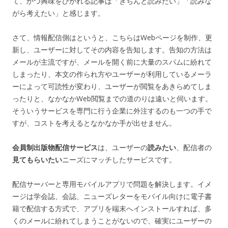
て、かつ興味をひかれる記事は「きちんと読みたい」「読みな
がら考えたい」と感じます。
さて、情報配信側はというと、こちらはWebページを制作、更
新し、ユーザーに対してその内容を告知します。告知の方法は
メールが主流ですが、メールを開く前に大量のスパムに紛れて
しまったり、本文の作られ方やユーザーが利用しているメーラ
ーによって可読性が変わり、ユーザーが閲覧をあきらめてしま
ったりと、なかなかWeb閲覧までの道のりは遠いと伺います。
そういうサービスを専門に行う企業に外注するのも一つの手で
すが、コストを考えるとなかなか手が出せません。
会員制出版物配信サービス
は、ユーザーの
読みたい
、配信者の
見てもらいたい
ニーズにマッチしたサービスです。
配信サーバーと専用モバイルアプリで問題を解決します。イメ
ージは学会誌、会誌、ニューズレターをモバイル向けに電子書
籍で配信する方式で、アプリを端末へインストールすれば、多
くのメールに紛れてしまうことがないので、確実にユーザーの