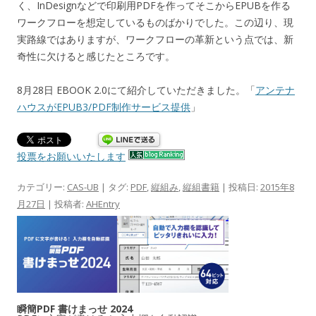
く、InDesignなどで印刷用PDFを作ってそこからEPUBを作る
ワークフローを想定しているものばかりでした。この辺り、現
実路線ではありますが、ワークフローの革新という点では、新
奇性に欠けると感じたところです。
8月28日 EBOOK 2.0にて紹介していただきました。「
アンテナ
ハウスがEPUB3/PDF制作サービス提供
」
投票をお願いいたします
カテゴリー:
CAS-UB
| タグ:
PDF
,
縦組み
,
縦組書籍
| 投稿日:
2015年8
月27日
|
投稿者:
AHEntry
瞬簡PDF 書けまっせ 2024