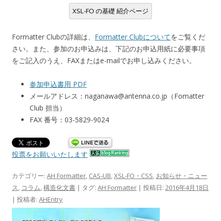
XSL-FO の基礎 紹介ページ
Formatter Clubの詳細は、
Formatter Clubについて
をご覧くだ
さい。また、参加のお申込みは、下記のお申込用紙に必要事項
をご記入のうえ、FAXまたはe-mailでお申し込みください。
参加申込書用 PDF
メールアドレス：naganawa@antenna.co.jp（Fomatter
Club 担当）
FAX 番号：03-5829-9024
投票をお願いいたします
カテゴリー:
AH Formatter
,
CAS-UB
,
XSL-FO・CSS
,
お知らせ・ニュー
ス
,
コラム
,
構造化文書
| タグ:
AH Formatter
| 投稿日:
2016年4月18日
|
投稿者:
AHEntry