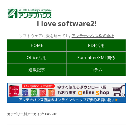
I love software2!
ソフトウェアに愛を込めて by
アンテナハウス株式会社
HOME
PDF活用
Office活用
Formatter/XML関係
連載記事
コラム
カテゴリー別アーカイブ:
CAS-UB