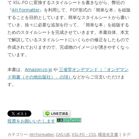
て XSL-FO に変換するスタイルシートを書きながら、弊社の
『
AH Formatter
』を利用して、PDF形式の「簡単な本」を組版
することを目的としています。簡単なスタイルシートから書い
ていき、徐々に必要な追加を行って、「簡単な本」を組版する
ためのスタイルシートを完成させていきます。本書自体、本文
で解説しているスタイルシートにいくらかの修正をしたもので
作成されておりますので、完成物のイメージが湧きやすくなっ
ています。
本書は、
Amazon.co.jp
や
三省堂オンデマンド（「オンデマン
ド和書（その他出版社）」の項）
などからご注文いただけま
す。
投票をお願いいたします
カテゴリー:
AH Formatter
,
CAS-UB
,
XSL-FO・CSS
,
構造化文書
| タグ: