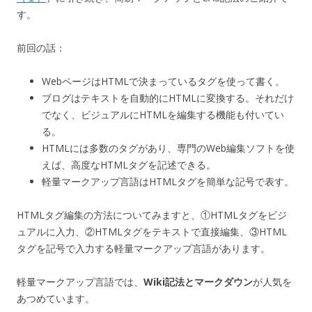
す。
前回の話：
WebページはHTMLで決まっているタグを使って書く。
ブログはテキストを自動的にHTMLに変換する。それだけ
でなく、ビジュアルにHTMLを編集する機能も付いてい
る。
HTMLには多数のタグがあり、専門のWeb編集ソフトを使
えば、高度なHTMLタグを記述できる。
軽量マークアップ言語はHTMLタグを簡単な記号で表す。
HTMLタグ編集の方法についてみますと、①HTMLタグをビジ
ュアルに入力、②HTMLタグをテキストで直接編集、③HTML
タグを記号で入力する軽量マークアップ言語があります。
軽量マークアップ言語では、
Wiki記法とマークダウン
が人気を
あつめています。