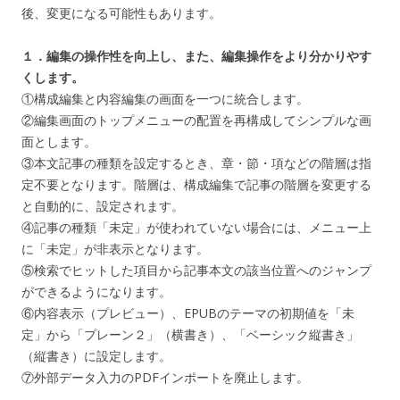
後、変更になる可能性もあります。
１．編集の操作性を向上し、また、編集操作をより分かりやす
くします。
①構成編集と内容編集の画面を一つに統合します。
②編集画面のトップメニューの配置を再構成してシンプルな画
面とします。
③本文記事の種類を設定するとき、章・節・項などの階層は指
定不要となります。階層は、構成編集で記事の階層を変更する
と自動的に、設定されます。
④記事の種類「未定」が使われていない場合には、メニュー上
に「未定」が非表示となります。
⑤検索でヒットした項目から記事本文の該当位置へのジャンプ
ができるようになります。
⑥内容表示（プレビュー）、EPUBのテーマの初期値を「未
定」から「プレーン２」（横書き）、「ベーシック縦書き」
（縦書き）に設定します。
⑦外部データ入力のPDFインポートを廃止します。