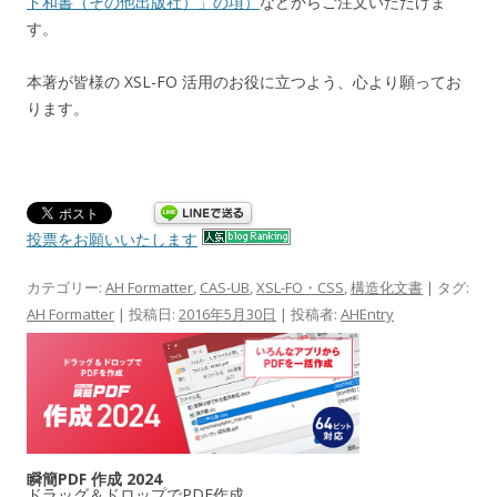
ド和書（その他出版社）」の項）
などからご注文いただけま
す。
本著が皆様の XSL-FO 活用のお役に立つよう、心より願ってお
ります。
投票をお願いいたします
カテゴリー:
AH Formatter
,
CAS-UB
,
XSL-FO・CSS
,
構造化文書
| タグ:
AH Formatter
| 投稿日:
2016年5月30日
|
投稿者:
AHEntry
瞬簡PDF 作成 2024
ドラッグ＆ドロップでPDF作成