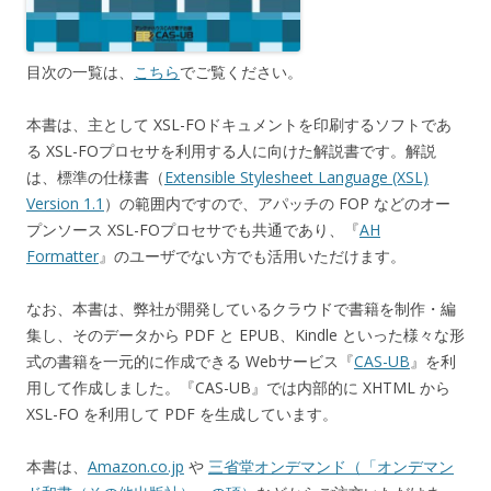
目次の一覧は、
こちら
でご覧ください。
本書は、主として XSL-FOドキュメントを印刷するソフトであ
る XSL-FOプロセサを利用する人に向けた解説書です。解説
は、標準の仕様書（
Extensible Stylesheet Language (XSL)
Version 1.1
）の範囲内ですので、アパッチの FOP などのオー
プンソース XSL-FOプロセサでも共通であり、『
AH
Formatter
』のユーザでない方でも活用いただけます。
なお、本書は、弊社が開発しているクラウドで書籍を制作・編
集し、そのデータから PDF と EPUB、Kindle といった様々な形
式の書籍を一元的に作成できる Webサービス『
CAS-UB
』を利
用して作成しました。『CAS-UB』では内部的に XHTML から
XSL-FO を利用して PDF を生成しています。
本書は、
Amazon.co.jp
や
三省堂オンデマンド（「オンデマン