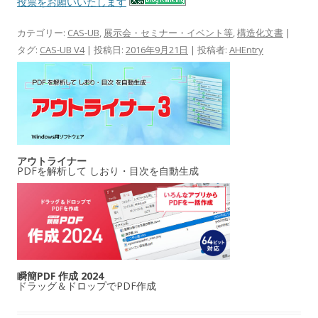
投票をお願いいたします
カテゴリー:
CAS-UB
,
展示会・セミナー・イベント等
,
構造化文書
|
タグ:
CAS-UB V4
| 投稿日:
2016年9月21日
|
投稿者:
AHEntry
アウトライナー
PDFを解析して しおり・目次を自動生成
瞬簡PDF 作成 2024
ドラッグ＆ドロップでPDF作成