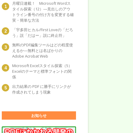
月曜日連載！ Microsoft Wordス
タイル探索（12）―見出しのアウ
トライン番号の付け方を変更する確
実・簡単な方法
「宇多田ヒカル/First Loveの「だろ
う」説「だはー」説に終止符」
無料のPDF編集ツールはどの程度使
えるか―無料とは名ばかりの
Adobe Acrobat Web
Microsoft Excelスタイル探索（5）
Excelのテーマと標準フォントの関
係
出力結果の PDF に勝手にリンクが
作成されてしまう現象
お知らせ