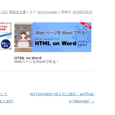
・CSS
,
構造化文書
| タグ:
AH Formatter
| 投稿日:
2016年5月30
HTML on Word
WebページをWordで作る！
ついて
AH Formatter V6.3 のご紹介：axf:float-
まとめ打
x=”alternate”
→