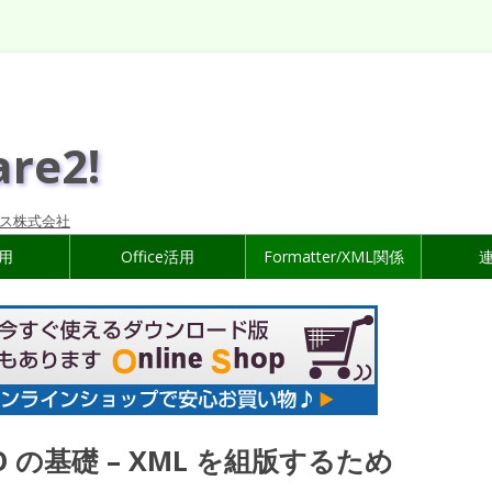
are2!
ス株式会社
活用
Office活用
Formatter/XML関係
FO の基礎 – XML を組版するため