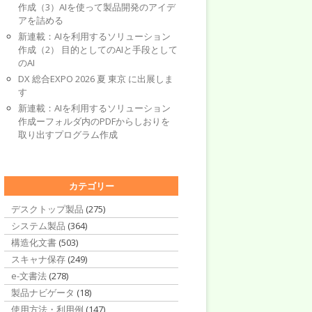
作成（3）AIを使って製品開発のアイデ
アを詰める
新連載：AIを利用するソリューション
作成（2） 目的としてのAIと手段として
のAI
DX 総合EXPO 2026 夏 東京 に出展しま
す
新連載：AIを利用するソリューション
作成ーフォルダ内のPDFからしおりを
取り出すプログラム作成
カテゴリー
デスクトップ製品
(275)
システム製品
(364)
構造化文書
(503)
スキャナ保存
(249)
e-文書法
(278)
製品ナビゲータ
(18)
使用方法・利用例
(147)