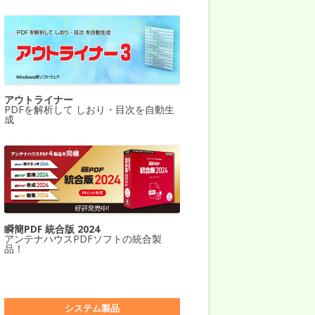
アウトライナー
PDFを解析して しおり・目次を自動生
成
瞬簡PDF 統合版 2024
アンテナハウスPDFソフトの統合製
品！
システム製品