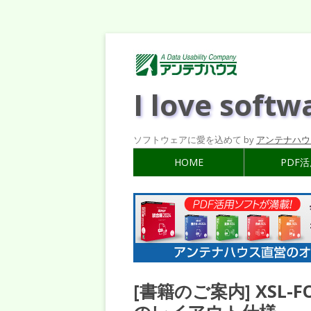
I love softw
ソフトウェアに愛を込めて by
アンテナハウ
HOME
PDF
[書籍のご案内] XSL-