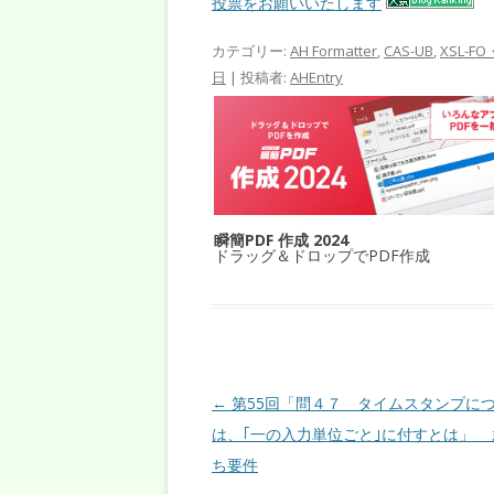
投票をお願いいたします
カテゴリー:
AH Formatter
,
CAS-UB
,
XSL-FO
日
|
投稿者:
AHEntry
瞬簡PDF 作成 2024
ドラッグ＆ドロップでPDF作成
投稿ナビゲーション
←
第55回「問４７ タイムスタンプに
は、｢一の入力単位ごと｣に付すとは」 
ち要件