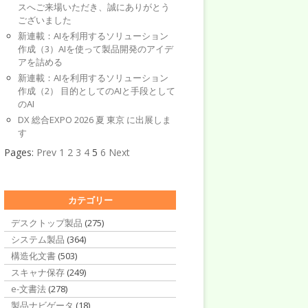
スへご来場いただき、誠にありがとう
ございました
新連載：AIを利用するソリューション
作成（3）AIを使って製品開発のアイデ
アを詰める
新連載：AIを利用するソリューション
作成（2） 目的としてのAIと手段として
のAI
DX 総合EXPO 2026 夏 東京 に出展しま
す
Pages:
Prev
1
2
3
4
5
6
Next
カテゴリー
デスクトップ製品
(275)
システム製品
(364)
構造化文書
(503)
スキャナ保存
(249)
e-文書法
(278)
製品ナビゲータ
(18)