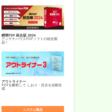
瞬簡PDF 統合版 2024
アンテナハウスPDFソフトの統合製
品！
アウトライナー
PDFを解析して しおり・目次を自動生
成
システム製品