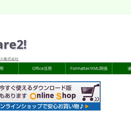
are2!
ス株式会社
活用
Office活用
Formatter/XML関係