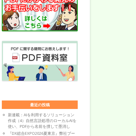
最近の投稿
新連載：AIを利用するソリューション
作成（4）自然言語処理のローカルAIを
使い、PDFから名前を捜して墨消し
『DX総合EXPO2026夏東京』弊社ブー