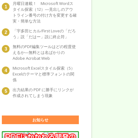
月曜日連載！ Microsoft Wordス
タイル探索（12）―見出しのアウ
トライン番号の付け方を変更する確
実・簡単な方法
「宇多田ヒカル/First Loveの「だろ
う」説「だはー」説に終止符」
無料のPDF編集ツールはどの程度使
えるか―無料とは名ばかりの
Adobe Acrobat Web
Microsoft Excelスタイル探索（5）
Excelのテーマと標準フォントの関
係
出力結果の PDF に勝手にリンクが
作成されてしまう現象
お知らせ