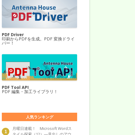
PDF Driver
印刷からPDFを生成。PDF 変換ドライ
バー！
PDF Tool API
PDF 編集・加工ライブラリ！
人気ランキング
月曜日連載！ Microsoft Wordス
タイル探索（12）―見出しのアウ