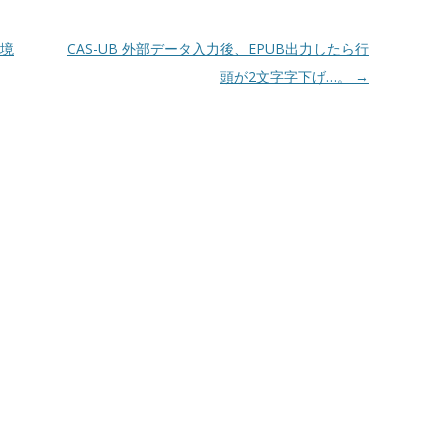
境
CAS-UB 外部データ入力後、EPUB出力したら行
頭が2文字字下げ…。
→