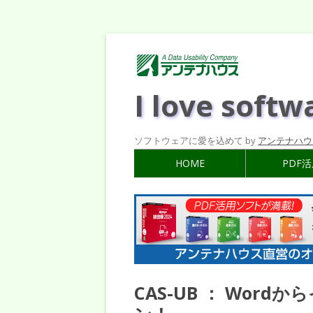
I love softw
ソフトウェアに愛を込めて by
アンテナハウ
HOME
PDF
CAS-UB ： Wor