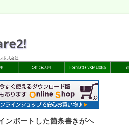
are2!
ス株式会社
活用
Office活用
Formatter/XML関係
dからインポートした箇条書きがヘ