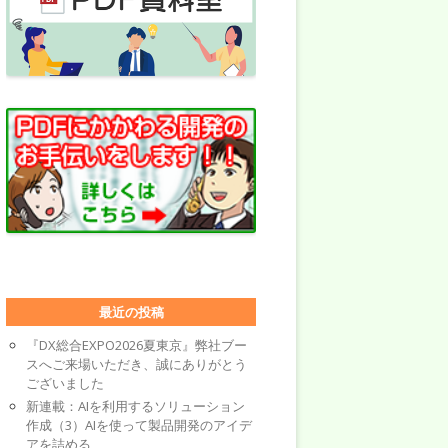
最近の投稿
『DX総合EXPO2026夏東京』弊社ブー
スへご来場いただき、誠にありがとう
ございました
新連載：AIを利用するソリューション
作成（3）AIを使って製品開発のアイデ
アを詰める