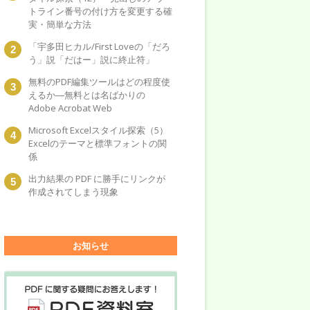
トライン番号の付け方を変更する確
実・簡単な方法
「宇多田ヒカル/First Loveの「だろ
う」説「だはー」説に終止符」
無料のPDF編集ツールはどの程度使
えるか―無料とは名ばかりの
Adobe Acrobat Web
Microsoft Excelスタイル探索（5）
Excelのテーマと標準フォントの関
係
出力結果の PDF に勝手にリンクが
作成されてしまう現象
お知らせ