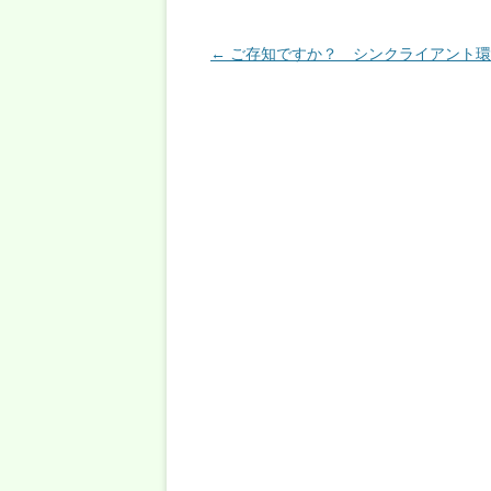
投稿ナビゲーション
←
ご存知ですか？ シンクライアント環