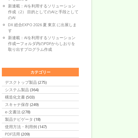
新連載：AIを利用するソリューション
作成（2） 目的としてのAIと手段として
のAI
DX 総合EXPO 2026 夏 東京 に出展しま
す
新連載：AIを利用するソリューション
作成ーフォルダ内のPDFからしおりを
取り出すプログラム作成
カテゴリー
デスクトップ製品
(275)
システム製品
(364)
構造化文書
(503)
スキャナ保存
(249)
e-文書法
(278)
製品ナビゲータ
(18)
使用方法・利用例
(147)
PDF活用
(209)