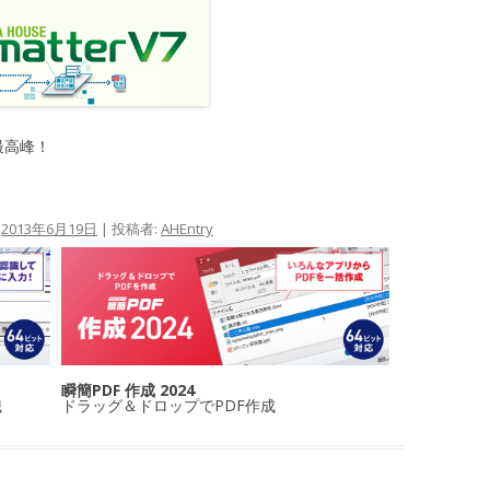
最高峰！
:
2013年6月19日
|
投稿者:
AHEntry
瞬簡PDF 作成 2024
識
ドラッグ＆ドロップでPDF作成