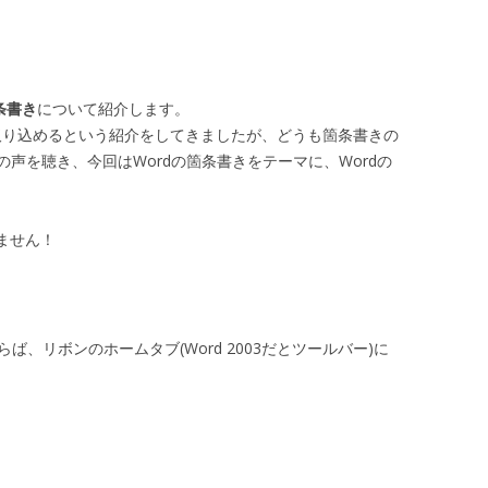
条書き
について紹介します。
 に取り込めるという紹介をしてきましたが、どうも箇条書きの
声を聴き、今回はWordの箇条書きをテーマに、Wordの
りません！
らば、リボンのホームタブ(Word 2003だとツールバー)に