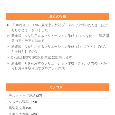
最近の投稿
『DX総合EXPO2026夏東京』弊社ブースへご来場いただき、誠に
ありがとうございました
新連載：AIを利用するソリューション作成（3）AIを使って製品開
発のアイデアを詰める
新連載：AIを利用するソリューション作成（2） 目的としてのAI
と手段としてのAI
DX 総合EXPO 2026 夏 東京 に出展します
新連載：AIを利用するソリューション作成ーフォルダ内のPDFか
らしおりを取り出すプログラム作成
カテゴリー
デスクトップ製品
(275)
システム製品
(364)
構造化文書
(503)
スキャナ保存
(249)