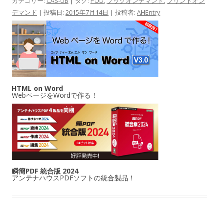
カテゴリー:
CAS-UB
| タグ:
POD
,
ブックオンデマンド
,
プリントオン
デマンド
| 投稿日:
2015年7月14日
|
投稿者:
AHEntry
HTML on Word
WebページをWordで作る！
瞬簡PDF 統合版 2024
アンテナハウスPDFソフトの統合製品！