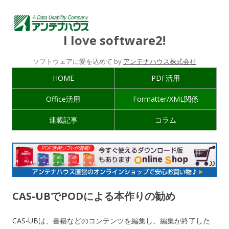
I love software2!
ソフトウェアに愛を込めて by
アンテナハウス株式会社
HOME
PDF活用
Office活用
Formatter/XML関係
連載記事
コラム
CAS-UBでPODによる本作りの勧め
CAS-UBは、書籍などのコンテンツを編集し、編集が終了した