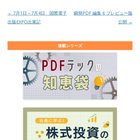
投稿ナビゲーション
←
7月1日～7月4日 国際電子
瞬簡PDF 編集 6 プレビュー版
出版EXPO出展記
公開
→
連載シリーズ