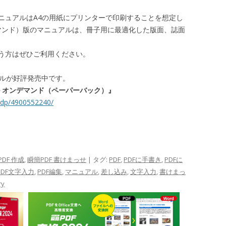
ニュアルはA4の用紙にプリンターで印刷することを想定し
デマンド）版のマニュアルは、冊子用に最適化した版面、誌面
う方はぜひご利用ください。
アルが好評発売中です。
アル オンデマンド（ペーパーバック）』
/dp/4900552240/
DF 作成
,
瞬簡PDF 書けまっせ
| タグ:
PDF
,
PDFに手書き
,
PDFに
PDF文字入力
,
PDF編集
,
マニュアル
,
差し込み
,
文字入力
,
書けまっ
ry