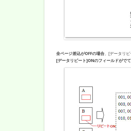
全ページ差込がOFFの場合
、[データリ
[データリピート]ONのフィールドがで