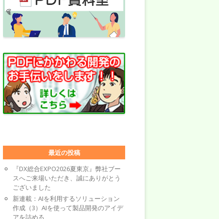
最近の投稿
『DX総合EXPO2026夏東京』弊社ブー
スへご来場いただき、誠にありがとう
ございました
新連載：AIを利用するソリューション
作成（3）AIを使って製品開発のアイデ
アを詰める