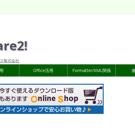
are2!
ス株式会社
活用
Office活用
Formatter/XML関係