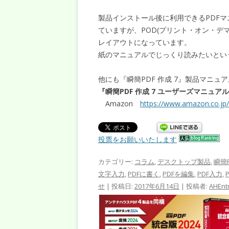
製品インストール後に利用できるPDFマ
ていますが、POD(プリント・オン・
レイアウトになっています。
紙のマニュアルでじっくり読みたいとい
他にも『瞬簡PDF 作成 7』製品マニュ
『瞬簡PDF 作成 7 ユーザーズマニュ
Amazon
https://www.amazon.co.jp
投票をお願いいたします
カテゴリー:
コラム
,
デスクトップ製品
,
瞬簡P
文字入力
,
PDFに書く
,
PDFを編集
,
PDF入力
,
せ
| 投稿日:
2017年6月14日
|
投稿者:
AHEnt