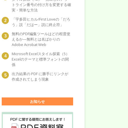
トライン番号の付け方を変更する確
実・簡単な方法
「宇多田ヒカル/First Loveの「だろ
う」説「だはー」説に終止符」
無料のPDF編集ツールはどの程度使
えるか―無料とは名ばかりの
Adobe Acrobat Web
Microsoft Excelスタイル探索（5）
Excelのテーマと標準フォントの関
係
出力結果の PDF に勝手にリンクが
作成されてしまう現象
お知らせ