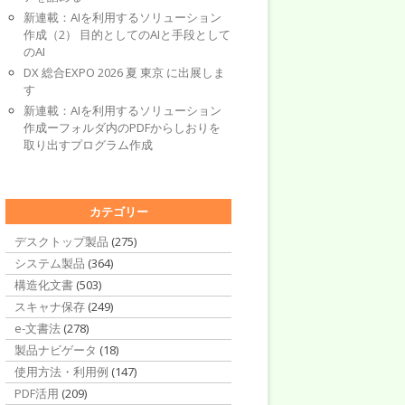
新連載：AIを利用するソリューション
作成（2） 目的としてのAIと手段として
のAI
DX 総合EXPO 2026 夏 東京 に出展しま
す
新連載：AIを利用するソリューション
作成ーフォルダ内のPDFからしおりを
取り出すプログラム作成
カテゴリー
デスクトップ製品
(275)
システム製品
(364)
構造化文書
(503)
スキャナ保存
(249)
e-文書法
(278)
製品ナビゲータ
(18)
使用方法・利用例
(147)
PDF活用
(209)